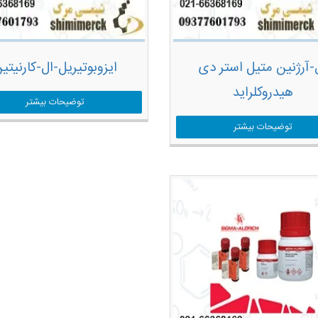
-آرژنین متیل استر دی
ایزوبوتیریل-ال-کارنیتی
هیدروکلراید
توضیحات بیشتر
توضیحات بیشتر