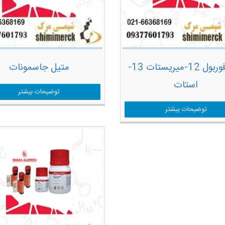
پودر فوربول 12-میریستات 13-
متیل جاسمونات
استات
توضیحات بیشتر
توضیحات بیشتر