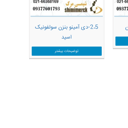
ن
2،5-دی آمینو بنزن سولفونیک
اسید
توضیحات بیشتر