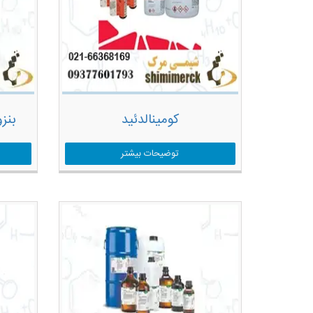
کومینالدئید
بنزو
توضیحات بیشتر