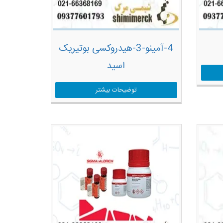
4-آمینو-3-هیدروکسی بوتیریک
اسید
توضیحات بیشتر