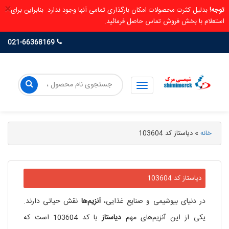
×
توجه!
بدلیل کثرت محصولات امکان بارگذاری تمامی آنها وجود ندارد. بنابراین برای
استعلام با بخش فروش تماس حاصل فرمائید.
021-66368169
خانه
»
دیاستاز کد 103604
دیاستاز کد 103604
در دنیای بیوشیمی و صنایع غذایی،
آنزیم‌ها
نقش حیاتی دارند.
یکی از این آنزیم‌های مهم
دیاستاز
با کد 103604 است که