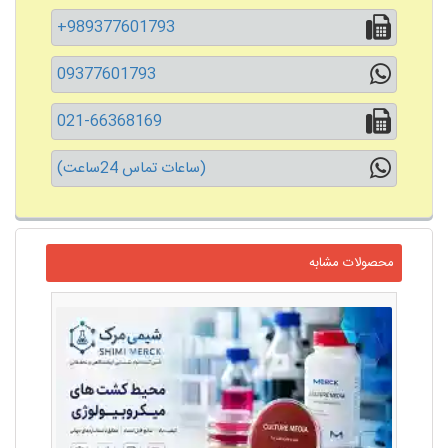
+989377601793
09377601793
021-66368169
(ساعات تماس 24ساعت)
محصولات مشابه