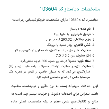
مشخصات دیاستاز کد 103604
دیاستاز با کد 103604 دارای مشخصات فیزیکوشیمیایی زیر است:
نام ماده
: دیاستاز
فرمول شیمیایی
: C₁₅H₁₉NO₅
وزن مولکولی
: 293.32 گرم بر مول
شکل ظاهری
: پودر سفید یا بی‌رنگ
حلالیت
: قابل حل در آب و اتانول، کم محلول در کلروفرم و اتر
pH محلول
: بین 5.0 تا 7.0
نقطه ذوب
: معمولاً در دمایی حدود 200 درجه سانتی‌گراد
فعالیت آنزیمی
: فعالیت دیاستاز معمولاً با واحدهای آنزیمی (U)
اندازه‌گیری می‌شود که به میزان خاصی از آنزیم در تجزیه یک
سوبسترا خاص در دمای مشخص اشاره دارد.
این اطلاعات می‌تواند بسته به نوع دقیق و تولیدکننده متفاوت
باشد، بنابراین برای اطلاعات دقیق‌تر و جزئیات بیشتر بهتر است به
منابع و کاتالوگ‌های علمی معتبر یا برگه مشخصات ایمنی ماده