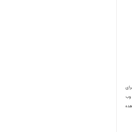
رای
 وب
هده