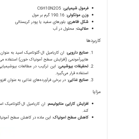
فرمول شیمیایی
: C6H10N2O5
وزن مولکولی
: 190.16 گرم بر مول
شکل ظاهری
: بلورهای سفید یا پودر کریستالی
حلالیت
: محلول در آب
کاربردها
صنایع دارویی
: ان کاربامیل ال-گلوتامیک اسید به عنوان 
هایپرآمونمی (افزایش سطح آمونیاک خون) استفاده می‌
تحقیقات بیوشیمی
: این ترکیب در مطالعات بیوشیمیای
استفاده قرار می‌گیرد.
صنایع غذایی
: در برخی فرآورده‌های غذایی به عنوان اف
مزایا
افزایش کارایی متابولیسم
: ان کاربامیل ال-گلوتامیک اس
کند.
کاهش سطح آمونیاک
: این ماده در کاهش سطح آمونیا