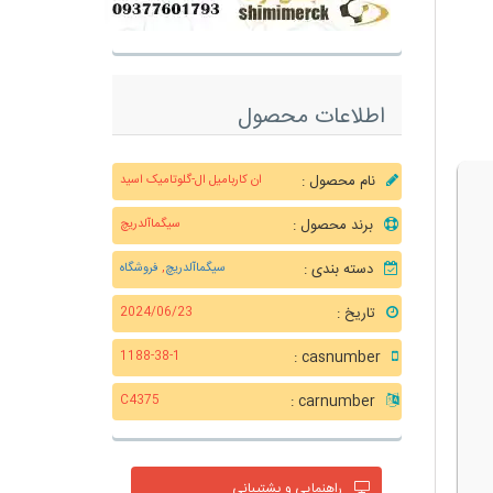
اطلاعات محصول
نام محصول :
ان کاربامیل ال-گلوتامیک اسید
برند محصول :
سیگماآلدریچ
دسته بندی :
سیگماآلدریچ
,
فروشگاه
تاریخ :
2024/06/23
casnumber :
1188-38-1
carnumber :
C4375
راهنمایی و پشتیبانی