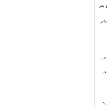
 بهتر
غذایی
کیفیت
بتش
ولی C6H10N2O5 است. این ترکیب دارای یک گروه کاربامیل (CONH2) و یک