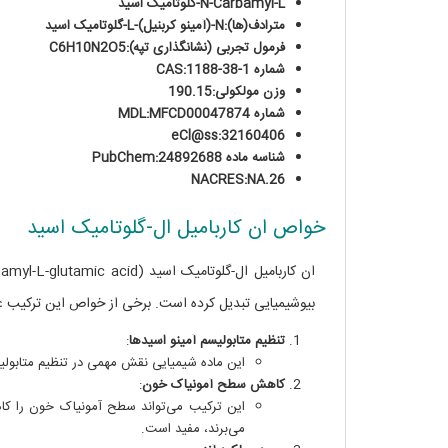
N-Carbamyl-L-گلوتامیک اسید
مترادف(ها):N-(آمینو کربنیل)-L-گلوتامیک اسید
فرمول تجربی (نشانگذاری تپه):C6H10N2O5
شماره CAS:1188-38-1
وزن مولکولی:190.15
شماره MDL:MFCD00047874
eCl@ss:32160406
شناسه ماده PubChem:24892688
NACRES:NA.26
خواص ان کاربامیل ال-گلوتامیک اسید
بیوشیمیایی تبدیل کرده است. برخی از خواص این ترکیب عبا
تنظیم متابولیسم آمینو اسیدها
:
این ماده شیمیایی نقش مهمی در تنظیم متابولیسم
کاهش سطح آمونیاک خون
:
این ترکیب می‌تواند سطح آمونیاک خون را کاه
می‌برند، مفید است.