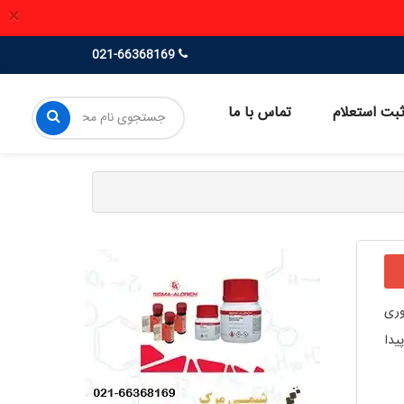
×
021-66368169
بت استعلام
تماس با ما
وری
یدا