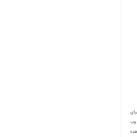
رای
 وب
هده