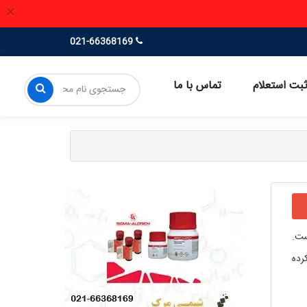
×
021-66368169
بت استعلام
تماس با ما
ست.
کرده