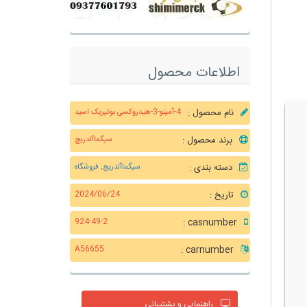
اطلاعات محصول
نام محصول :
4-آمینو-3-هیدروکسی بوتیریک اسید
برند محصول :
سیگماآلدریچ
دسته بندی :
سیگماآلدریچ
,
فروشگاه
تاریخ :
2024/06/24
casnumber :
924-49-2
carnumber :
A56655
راهنمایی و پشتیبانی