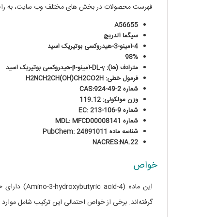
فهرست محصولات در بخش های مختلف وب سایت، به راحتی
A56655
سیگما آلدریچ
4-آمینو-3-هیدروکسی بوتیریک اسید
98%
مترادف (ها): DL-γ-آمینو-β-هیدروکسی بوتیریک اسید
ف
رمول خطی: H2NCH2CH(OH)CH2CO2H
شماره CAS:924-49-2
وزن مولکولی: 119.12
شماره EC: 213-106-9
شماره MDL: MFCD00008141
شناسه ماده PubChem: 24891011
NACRES:NA.22
خواص
این ماده (4-d
گرفته‌اند. برخی از خواص احتمالی این ترکیب شامل موارد ز