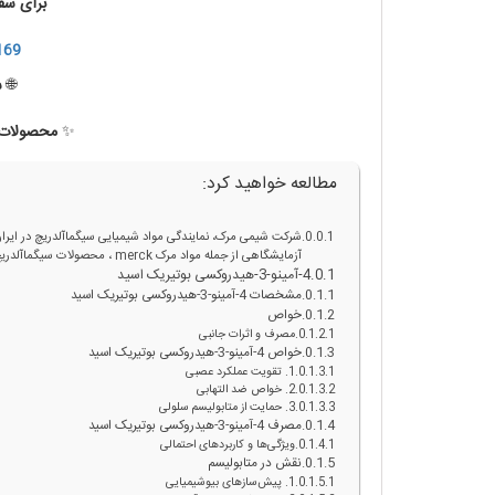
برای سف
169
🌐
س
✨
محصولات ب
مطالعه خواهید کرد:
شرکت شیمی مرک، نمایندگی مواد شیمیایی سیگماآلدریچ در ایرا
آزمایشگاهی از جمله مواد مرک merck ، محصولات سیگماآلدریچ و کلیه محصولات آزمایشگاهی را به مشتریان ایرانی ارائه می دهد.
4-آمینو-3-هیدروکسی بوتیریک اسید
مشخصات 4-آمینو-3-هیدروکسی بوتیریک اسید
خواص
مصرف و اثرات جانبی
خواص 4-آمینو-3-هیدروکسی بوتیریک اسید
1. تقویت عملکرد عصبی
2. خواص ضد التهابی
3. حمایت از متابولیسم سلولی
مصرف 4-آمینو-3-هیدروکسی بوتیریک اسید
ویژگی‌ها و کاربردهای احتمالی
نقش در متابولیسم
1. پیش‌سازهای بیوشیمیایی