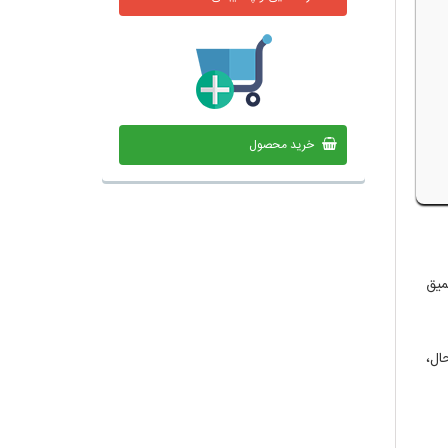
خرید محصول
میق
ال،
م –