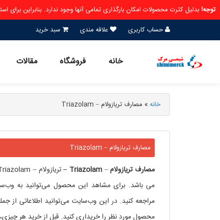
توجه!
بدلیل کثرت محصولات امکان بارگذاری تمامی آنها وجود ندارد. بنابراین برای ا
حساب کاربری
علاقه مندی
سبد خرید
خانه
فروشگاه
مقالات
خانه
»
مصارف تریازولام – Triazolam
مصارف تریازولام – Triazolam
مصارف
تریازولام
–
Triazolam –
می باشد. برای مشاهد این محصول می‌توانید به وب‌سایت شرکت سیگما 
مراجعه کنید. در این وب‌سایت می‌توانید اطلاعاتی از ج
محصول مورد نظر را خریداری کنید. قبل از خرید هر چیزی