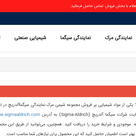
ستعلام با بخش فروش تماس حاصل فرمائید.
نمایندگی مرک
نمایندگی سیگما
شیمیایی صنعتی
ث
تریازولام – Triazolam یکی از مواد شیمیایی پر فروش مجموعه شیمی مرک نمایندگی سیگماآلدریچ در ا
آلدریچ (Sigma-Aldrich) به آدرس
w.sigmaaldrich.com
مله موجودی و شرایط خرید را دریافت کنید. همچنین، می‌توانید از طریق این مجم
، بهتر است اطمینان حاصل کنید که این محصول برای نیازهای شما مناسب است.