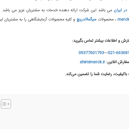
در
ایران
می باشد این شرکت ارائه دهنده خدمات به مشتریان عزیز می باشد. ک
merc
، محصولات
سیگماآلدریچ
و کلیه محصولات آزمایشگاهی را به مشتریان ایر
ارش و اطلاعات بیشتر تماس بگیرید:
09377601793
—
021-66368
فارش آنلاین:
shimimerck.ir
اکیفیت، رضایت شما را تضمین می‌کند.