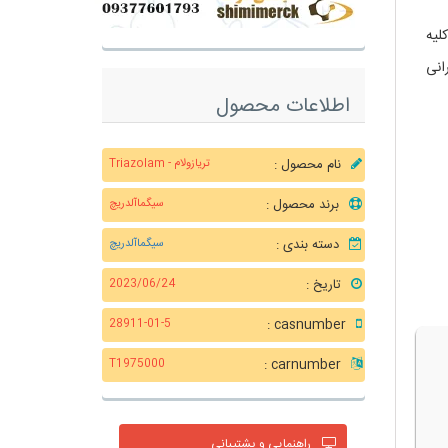
لیه
انی
اطلاعات محصول
نام محصول :
تریازولام - Triazolam
برند محصول :
سیگماآلدریچ
دسته بندی :
سیگماآلدریچ
تاریخ :
2023/06/24
casnumber :
28911-01-5
carnumber :
T1975000
راهنمایی و پشتیبانی