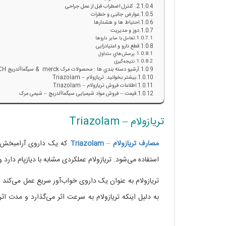
2. کنترل اضطراب قبل از عمل جراحی
عوارض جانبی و خطرات
احتیاط‌ ها و هشدارها
دوز و مدیریت
تعامل با سایر داروها
قطع دارو و اعتیادزایی
پرسش‌هاي متداول
نتیجه‌گیری
آرشيو دسته بندي ها : محصولات مرک merck & سيگماآلدريچ SIGMA ALDRICH
بیشتر بخوانید: تریازولام – Triazolam
اطلاعات فروش تریازولام – Triazolam
قیمت – فروش مواد شیمیایی سیگماآلدریچ – شیمی مرک
تریازولام – Triazolam
مصارف
تریازولام
–
Triazolam
که یک داروی آرامبخش از
استفاده می‌شود. تریازولام عملکردی مشابه با دیازپام دارد
تریازولام به عنوان یک داروی خواب‌آور سریع عمل می‌ک
به دلیل اینکه تریازولام به سرعت اثر می‌گذارد و مدت 
Triazolam