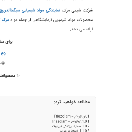
شرکت شیمی مرک،
نمایندگی
مواد
شیمیایی
سیگماآلدریچ
محصولات مواد شیمیایی آزمایشگاهی از جمله مواد
مرک
k
ارائه می دهد.
برای سف
169
🌐
س
✨
محصولات ب
مصارف تریازولام – Triazolam
مطالعه خواهید کرد:
تریازولام – Triazolam
تریازولام – Triazolam
مصارف پزشکی تریازولام
1. اختلالات خواب