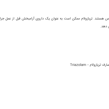
رس هستند. تریازولام ممکن است به عنوان یک داروی آرامبخش قبل از عمل جر
ش دهد.
ف تریازولام – Triazolam