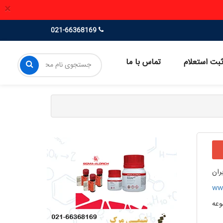
×
021-66368169
بت استعلام
تماس با ما
یران
ww
وعه