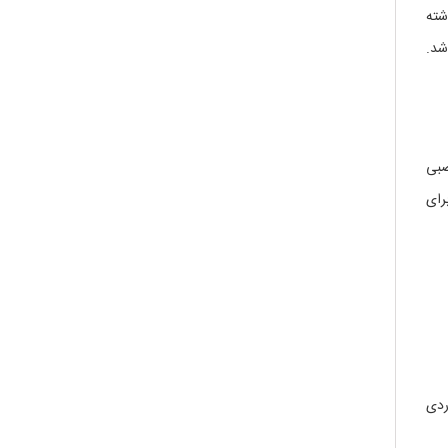
شته
شد.
صبی
لاً برای
ردی