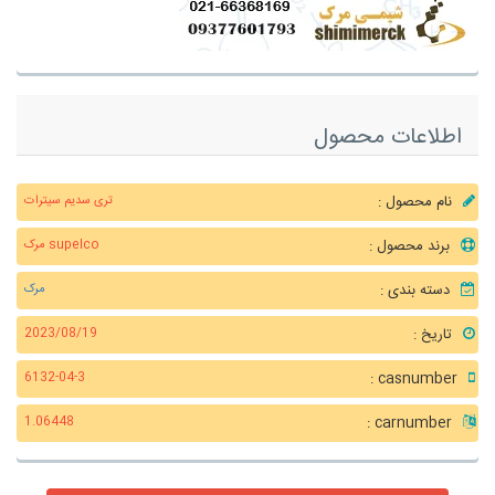
اطلاعات محصول
نام محصول :
تری سدیم سیترات
برند محصول :
supelco مرک
دسته بندی :
مرک
تاریخ :
2023/08/19
casnumber :
6132-04-3
carnumber :
1.06448