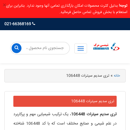
×
توجه!
بدلیل کثرت محصولات امکان بارگذاری تمامی آنها وجود ندارد. بنابراین برای
استعلام با بخش فروش تماس حاصل فرمائید.
021-66368169
خانه
»
تری سدیم سیترات 106448
تری سدیم سیترات 106448
تری
سدیم
سیترات
106448
، یک ترکیب شیمیایی مهم و پرکاربرد
در علم شیمی و صنایع مختلف است که با کد 106448 شناخته