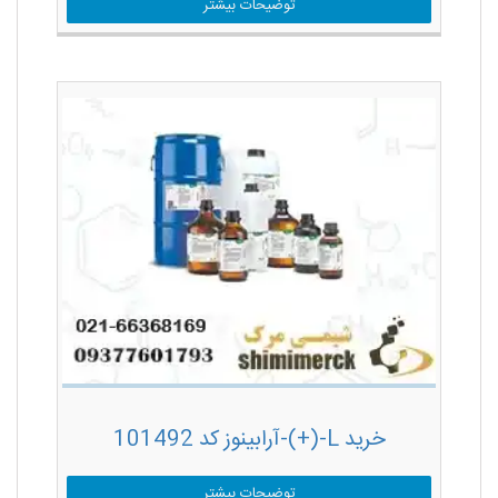
توضیحات بیشتر
خرید L-(+)-آرابینوز کد 101492
توضیحات بیشتر