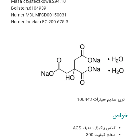
Masa cząsteczkowa:294.10
Beilstein:6104939
Numer MDL:MFCD00150031
Numer indeksu EC:200-675-3
تری سدیم سیترات 106448
خواص
کلاس پاکیزگی:معرف ACS
سطح کیفیت:300