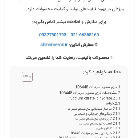
ویژه‌ای در بهبود فرآیندهای تولید و کیفیت محصولات دارد.
برای سفارش و اطلاعات بیشتر تماس بگیرید:
09377601793
—
021-66368169
🌐
سفارش آنلاین:
shimimerck.ir
✨
محصولات باکیفیت، رضایت شما را تضمین می‌کند.
مطالعه خواهید کرد:
تری سدیم سیترات 106448
مشخصات تری سدیم سیترات 106448
Sodium citrate, dihydrate
خواص
ساختار شیمیایی تری‌سدیم سیترات
ویژگی‌های فیزیکی و شیمیایی
کاربردهای تری‌سدیم سیترات:
اهمیت تری‌سدیم سیترات:
نتیجه‌گیری:
خرید تری سدیم سیترات 106448