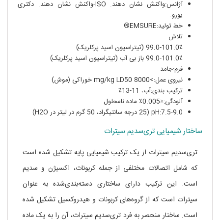
آژانس:واکنش نشان دهند. ISO-واکنش نشان دهند. دکتری
یورو.
خط تولید:EMSURE®
تلاش
99.0-101.0٪ (تیتراسیون اسید پرکلریک)
99.0-101.0٪ باز بی آب (تیتراسیون اسید پرکلریک)
فرم:جامد
نیروی عمل:>8000 mg/kg LD50 خوراکی (موش)
ترکیب بندی:آب، 11-13٪
آلودگی:≤0.005٪ ماده نامحلول
pH:7.5-9.0 (25 درجه سانتیگراد، 50 گرم در لیتر در H2O)
ساختار شیمیایی تری‌سدیم سیترات
تری‌سدیم سیترات از یک ترکیب شیمیایی پایه تشکیل شده است
که شامل اتصالات مختلفی از جمله کربونات، اکسیژن و سدیم
است. این ترکیب دارای ساختاری دسته‌بندی‌شده به عنوان
سیترات است که از گروه‌های کربونات و هیدروکسیل تشکیل شده
است. ساختار منحصر به فرد تری‌سدیم سیترات، آن را به یک ماده