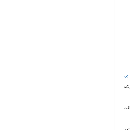
 کد
لات
افت
 با