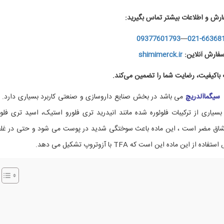
ارش و اطلاعات بیشتر تماس بگیرید:
09377601793
—
021-66368
فارش آنلاین:
shimimerck.ir
اکیفیت، رضایت شما را تضمین می‌کند.
 سیگماآلدریچ
می باشد در بخش صنایع داروسازی و صنعتی کاربرد بسیاری دارد. 
 مرک کد808260 (TFA) پیش ماده بسیاری از ترکیبات فلوئوره شده مانند انیدرید تری فلورو استیک، اسید تری فل
ری فلورو اتانول است. TFA هنگام استنشاق مضر است ، این ماده باعث سوختگی شدید در پوست می شود و حتی در 
ه این است که TFA با آزوتروپ تشکیل می دهد.