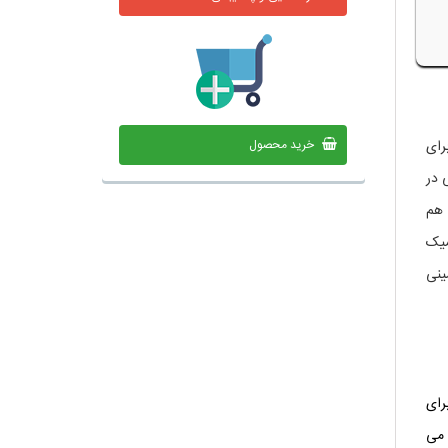
رای
خرید محصول
اسی در
 هم
کسیک
رزمینی
رای
 می