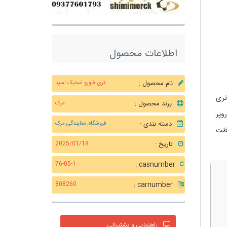
اطلاعات محصول
نام محصول :
تری فلورو استیک اسید
تری
برند محصول :
مرک
وروپر
دسته بندی :
فروشگاه
,
نمایندگی مرک
غلظت
تاریخ :
2025/01/18
casnumber :
76-05-1
carnumber :
808260
راهنمایی و پشتیبانی