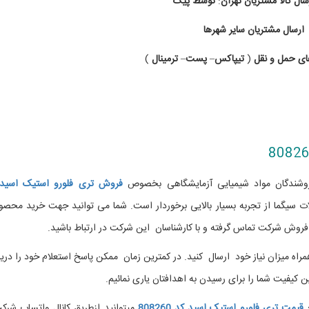
سال
کالا
مشتریان
تهران
:
توسط
پیک
ارسال
مشتریان
سایر
شهرها
ای
حمل
و
نقل
(
تیپاکس
–
پست
–
ترمینال
)
فروشندگان مواد شیمیایی آزمایشگاهی بخصوص
فروش تری فلورو استیک اسید
 سیگما از تجربه بسیار بالایی برخوردار است. شما می توانید جهت خرید محصو
وش شرکت تماس گرفته و با کارشناسان این شرکت در ارتباط باشید.
اه میزان نیاز خود ارسال کنید. در کمترین زمان ممکن پاسخ استعلام خود را دری
رین کیفیت شما را برای رسیدن به اهدافتان یاری نمائیم.
ع
قیمت تری فلورو استیک اسید کد 808260
میتوانید ازطریق کانال واتساپ شرکت