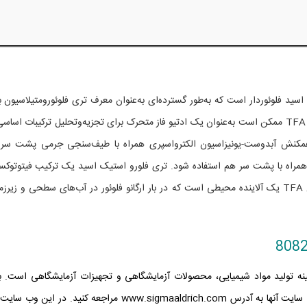
تیک اسید فلوئوردار است که به‌طور گسترده‌ای به‌عنوان معرف تری فلوئورومتیلاسیون ب
تری فلوئورومتیلاسیون ترکیبات آروماتیک استفاده می‌شود. TFA ممکن است به‌عنوان یک ادتیو فاز متحرک برای تجزیه‌وتحلیل ترکیبات اس
یع برهمکنش آبدوست-یونیزاسیون الکترواسپری همراه با طیف‌سنجی جرمی پشت سر
یع فازمعکوس همراه با پشت سر هم استفاده شود. تری فلورو استیک اسید یک ترکیب فیتوتو
متعلق به کلاس اسیدهای پرفلورینه (PFAs) است. حلال TFA یک آلاینده محیطی است که در بار ارگانو فلوئور در آب‌های سطحی و زی
 زمینه تولید مواد شیمیایی، محصولات آزمایشگاهی و تجهیزات آزمایشگاهی است. ب
سایت آنها به آدرس
www.sigmaaldrich.com
مراجعه کنید. در این وب سایت