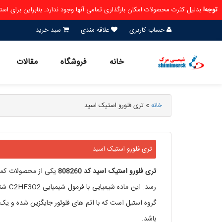
توجه!
بدلیل کثرت محصولات امکان بارگذاری تمامی آنها وجود ندارد. بنابراین برای ا
حساب کاربری
علاقه مندی
سبد خرید
خانه
فروشگاه
مقالات
خانه
»
تری فلورو استیک اسید
تری فلورو استیک اسید
تری فلورو
استیک اسید کد 808260
یکی از محصولات کمپ
رسد. 
باشد.