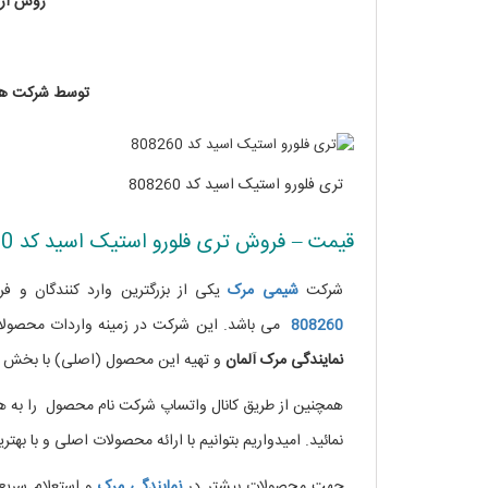
روش
ار
توسط
شرکت ه
تری فلورو استیک اسید کد 808260
قیمت – فروش تری فلورو استیک اسید کد 808260
شرکت
شیمی مرک
یکی از بزرگترین وارد کنندگان و 
808260
می باشد. این شرکت در زمینه واردات محصولات
نمایندگی
مرک آلمان
و تهیه این محصول (اصلی) با بخش فر
همچنین از طریق کانال واتساپ شرکت نام محصول را به همر
نمائید. امیدواریم بتوانیم با ارائه محصولات اصلی و با بهت
جهت محصولات بیشتر در
نمایندگی
مرک
و استعلام سری