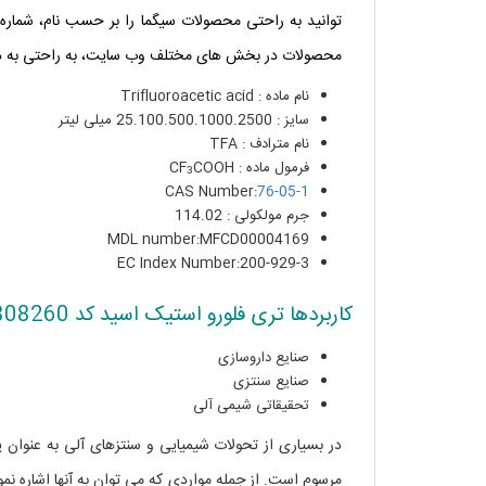
توانید به راحتی محصولات سیگما را بر حسب نام، شمار
محصولات در بخش های مختلف وب سایت، به راحتی به دس
نام ماده :
Trifluoroacetic acid
سایز : 25.100.500.1000.2500 میلی لیتر
نام مترادف : TFA
فرمول ماده : CF
COOH
3
CAS Number:
76-05-1
جرم مولکولی : 114.02
MDL number:MFCD00004169
EC Index Number:200-929-3
کاربردها تری فلورو استیک اسید کد 808260
صنایع داروسازی
صنایع سنتزی
تحقیقاتی شیمی آلی
در بسیاری از تحولات شیمیایی و سنتزهای آلی به عنوان ی
مرسوم است. از جمله مواردی که می توان به آنها اشاره نمو