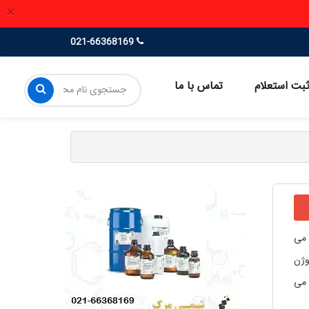
×
021-66368169
بت استعلام
تماس با ما
 می
دروژن
گروه استیل است که با اتم های فلوئور جایگزین شده و یک مایع بی رنگ با بویی شبیه سرکه است. جرم مولکولی این محصول 114.02g/mol می