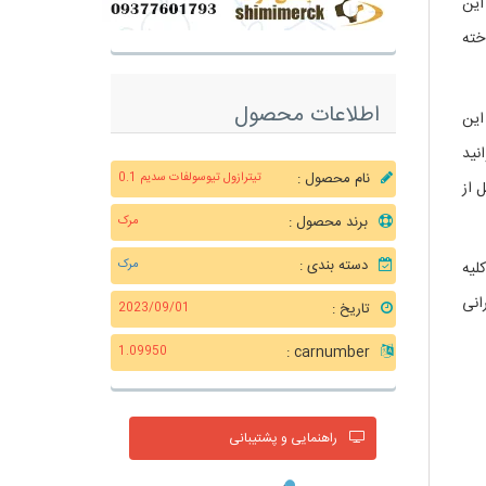
این
داخته
اطلاعات محصول
 این
نید
نام محصول :
تیترازول تیوسولفات سدیم 0.1
 از
برند محصول :
مرک
دسته بندی :
مرک
لیه
انی
تاریخ :
2023/09/01
carnumber :
1.09950
راهنمایی و پشتیبانی