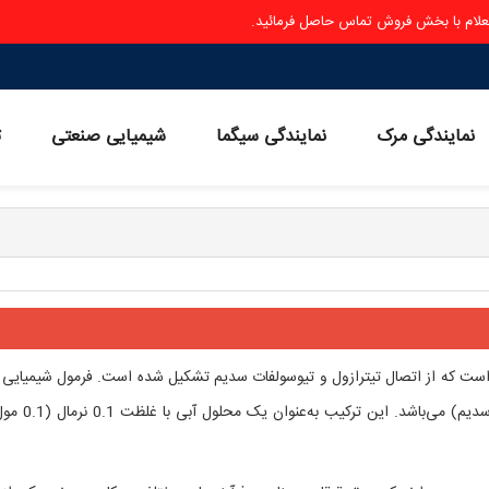
ستعلام با بخش فروش تماس حاصل فرمائید.
نمایندگی مرک
نمایندگی سیگما
شیمیایی صنعتی
ث
ت که از اتصال تیترازول و تیوسولفات سدیم تشکیل شده است. فرمول شیمیایی 
ترکیب NaTzTSO4 (Tz: تیترازول، TSO4: تیوسولفات سدیم) می‌باشد.