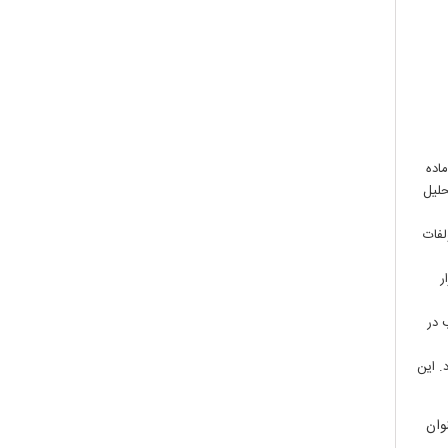
ک ماده
حلیل
لفات
ر
 در
. این
عنوان