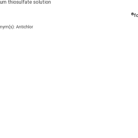
um thiosulfate solution
®
fo
nym(s): Antichlor