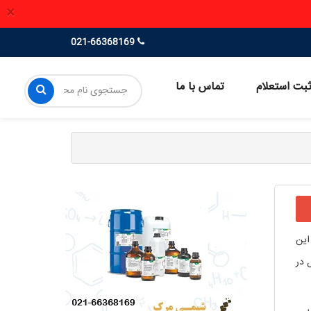
×
021-66368169
بت استعلام
تماس با ما
این
 این ترکیب به‌عنوان یک محلول آبی با غلظت 0.1 نرمال (0.1 مول در