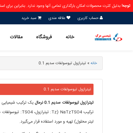
توجه!
بدلیل کثرت محصولات امکان بارگذاری تمامی آنها وجود ندارد. بنابراین برای ا
حساب کاربری
علاقه مندی
سبد خرید
خانه
فروشگاه
مقالات
خانه
»
تیترازول تیوسولفات سدیم 0.1
تیترازول تیوسولفات سدیم 0.1
تیترازول
تیوسولفات
سدیم
0.1
نرمال
یک ترکیب شیمیایی اس
لیتر محلول) تهیه و مورد استفاده قرار می‌گیرد.