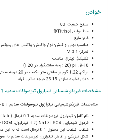
خواص
سطح کیفیت: 100
خط تولید: Titrisol®
فرم: مایع
مناسب بودن واکنش: نوع واکنش: واکنش های ردوکس
تمرکز: 0.1 M
تکنیک): تیتراژ: مناسب
pH: 9-10 (20 درجه سانتیگراد در H2O)
تراکم: 1.22 گرم بر سانتی متر مکعب در 20 درجه سانتی گراد
دمای ذخیره سازی: 15-25 درجه سانتی گراد
مشخصات فیزیکو شیمیایی تیترازول تیوسولفات سدیم 0.1 نرمال
مشخصات فیزیکوشیمیایی تیترازول تیوسولفات سدیم 0.1 نرمال به شرح زیر می‌باشد:
نام کامل: تیترازول تیوسولفات سدیم 0.1 نرمال (Sodium 0.1 N Tetrazole Thiosulfate)
فرمول شیمیایی: NaTzTSO4 (Tz: تیترازول، TSO4: تیوسولفات سدیم)
غلظت: غلظت این محلول 0.1 نرمال است که به این معناست که در هر لیتر از محلول، 0.1 مول از تیترازول تیوسولفات سدیم حاضر است.
شکل فیزیکی و ظاهر: تیترازول تیوسولفات سدیم به صور