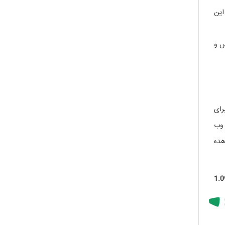
. این
س و
رای
 وب
هده
1.0