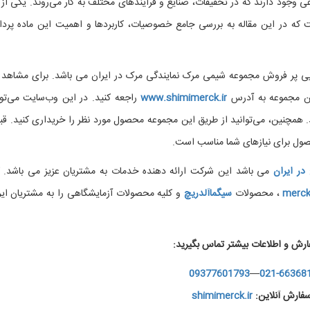
عی وجود دارند که در تحقیقات، صنایع و فرآیندهای مختلف به کار می‌روند. یکی از 
یترازول تیوسولفات سدیم 0.1 نرمال” است که در این مقاله به بررسی جامع خصوصیات، کاربردها و اهمیت این ماده پر
مال یکی از مواد شیمیایی پر فروش مجموعه شیمی مرک نمایندگی مرک در ایران می باشد. برای مشاهد
ین مجموعه به آدرس
www.shimimerck.ir
راجعه کنید. در این وب‌سایت می‌توا
 همچنین، می‌توانید از طریق این مجموعه محصول مورد نظر را خریداری کنید. قبل
صول برای نیازهای شما مناسب است.
در ایران
می باشد این شرکت ارائه دهنده خدمات به مشتریان عزیز می باشد. ک
merc
، محصولات
سیگماآلدریچ
و کلیه محصولات آزمایشگاهی را به مشتریان ایر
ارش و اطلاعات بیشتر تماس بگیرید:
09377601793
—
021-66368
فارش آنلاین:
shimimerck.ir