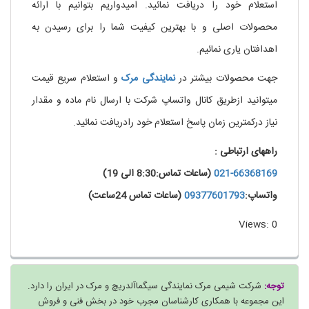
استعلام خود را دریافت نمائید. امیدواریم بتوانیم با ارائه
محصولات اصلی و با بهترین کیفیت شما را برای رسیدن به
اهدافتان یاری نمائیم.
خرید نیکوتین مایع
جهت محصولات بیشتر در
نمایندگی
مرک
و استعلام سریع قیمت
میتوانید ازطریق کانال واتساپ شرکت با ارسال نام ماده و مقدار
نیاز درکمترین زمان پاسخ استعلام خود رادریافت نمائید.
راههای ارتباطی :
021-66368169
(ساعات تماس:8:30 الی 19)
واتساپ:
09377601793
(ساعات تماس 24ساعت)
Views: 0
توجه:
شرکت شیمی مرک نمایندگی سیگماآلدریچ و مرک در ایران را دارد.
این مجموعه با همکاری کارشناسان مجرب خود در بخش فنی و فروش