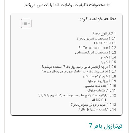
✨
محصولات باکیفیت، رضایت شما را تضمین می‌کند.
مطالعه خواهید کرد:
تیترازول بافر 7
مشخصات تیترازول بافر 7
1.09887
Buffer concentrate
مشخصات فیزیکوشیمیایی
خواص
کاربرد
در چه آزمایش‌هایی از تیترازول بافر 7 استفاده می‌شود؟
آیا تیترازول بافر 7 در آزمایش‌های خاصی به‌کار می‌رود؟
شرح توضیحات کلی
ویژگی ها و مزایا
یادداشت تحلیلی
اطلاعات حقوقی
آرشيو دسته بندي ها : محصولات سيگماآلدريچ SIGMA
ALDRICH
خرید و فروش تیترازول بافر 7
قیمت – تیترازول بافر 7
تیترازول بافر 7