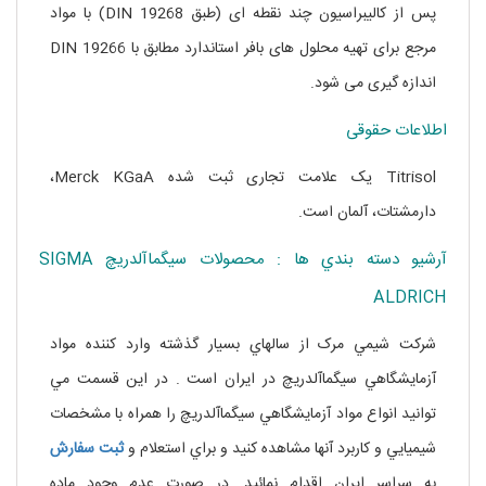
پس از کالیبراسیون چند نقطه ای (طبق DIN 19268) با مواد
مرجع برای تهیه محلول های بافر استاندارد مطابق با DIN 19266
اندازه گیری می شود.
اطلاعات حقوقی
Titrisol یک علامت تجاری ثبت شده Merck KGaA،
دارمشتات، آلمان است.
آرشيو دسته بندي ها : محصولات سيگماآلدريچ SIGMA
ALDRICH
شرکت شيمي مرک از سالهاي بسيار گذشته وارد کننده مواد
آزمايشگاهي سيگماآلدريچ در ايران است . در اين قسمت مي
توانيد انواع مواد آزمايشگاهي سيگماآلدريچ را همراه با مشخصات
شيميايي و کاربرد آنها مشاهده کنيد و براي استعلام و
ثبت سفارش
به سراسر ايران اقدام نمائيد. در صورت عدم وجود ماده