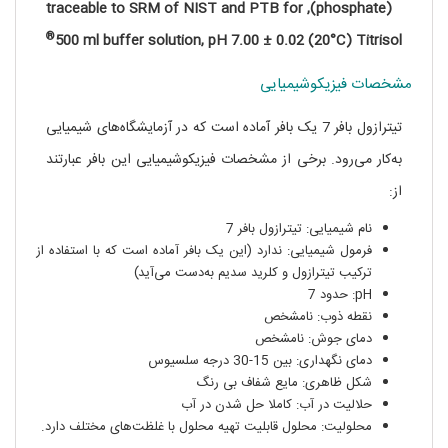
(phosphate), traceable to SRM of NIST and PTB for
®
500 ml buffer solution, pH 7.00 ± 0.02 (20°C) Titrisol
مشخصات فیزیکوشیمیایی
تیترازول بافر 7 یک بافر آماده است که در آزمایشگاه‌های شیمیایی
به‌کار می‌رود. برخی از مشخصات فیزیکوشیمیایی این بافر عبارتند
از:
نام شیمیایی: تیترازول بافر 7
فرمول شیمیایی: ندارد (این یک بافر آماده است که با استفاده از
ترکیب تیترازول و کلرید سدیم به‌دست می‌آید)
pH: حدود 7
نقطه ذوب: نامشخص
دمای جوش: نامشخص
دمای نگهداری: بین 15-30 درجه سلسیوس
شکل ظاهری: مایع شفاف بی رنگ
حلالیت در آب: کاملا حل شدن در آب
محلولیت: محلول قابلیت تهیه محلول با غلظت‌های مختلف دارد.