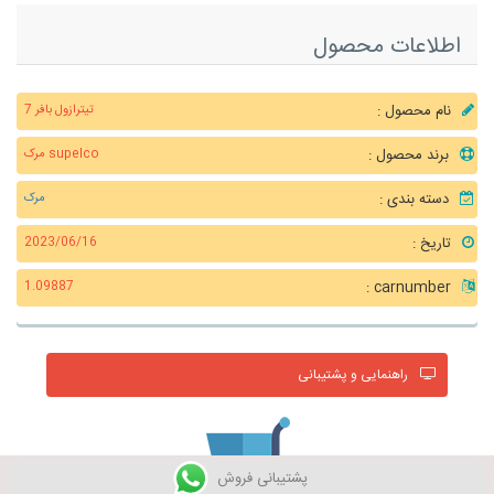
اطلاعات محصول
نام محصول :
تیترازول بافر 7
برند محصول :
supelco مرک
دسته بندی :
مرک
تاریخ :
2023/06/16
carnumber :
1.09887
راهنمایی و پشتیبانی
پشتیبانی فروش