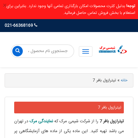
×
توجه!
بدلیل کثرت محصولات امکان بارگذاری تمامی آنها وجود ندارد. بنابراین برای
استعلام با بخش فروش تماس حاصل فرمائید.
021-66368169
خانه
»
تیترازول بافر 7
تیترازول بافر 7
تیترازول
بافر
7
را از شرکت شیمی مرک که
نمایندگی مرک
در تهران
می باشد تهیه کنید. این ماده یکی از ماده های آزمایشگاهی پر