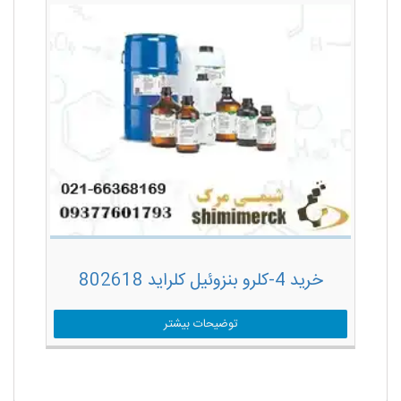
خرید 4-کلرو بنزوئیل کلراید 802618
توضیحات بیشتر