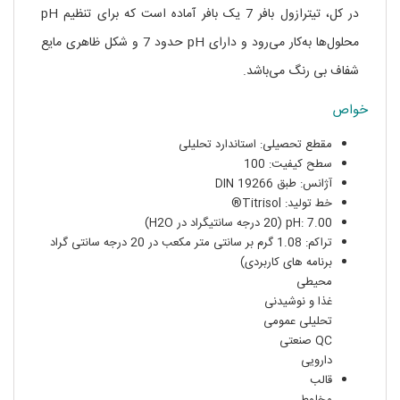
در کل، تیترازول بافر 7 یک بافر آماده است که برای تنظیم pH
محلول‌ها به‌کار می‌رود و دارای pH حدود 7 و شکل ظاهری مایع
شفاف بی رنگ می‌باشد.
خواص
مقطع تحصیلی: استاندارد تحلیلی
سطح کیفیت: 100
آژانس: طبق DIN 19266
خط تولید: Titrisol®
pH: 7.00 (20 درجه سانتیگراد در H2O)
تراکم: 1.08 گرم بر سانتی متر مکعب در 20 درجه سانتی گراد
برنامه های کاربردی)
محیطی
غذا و نوشیدنی
تحلیلی عمومی
QC صنعتی
دارویی
قالب