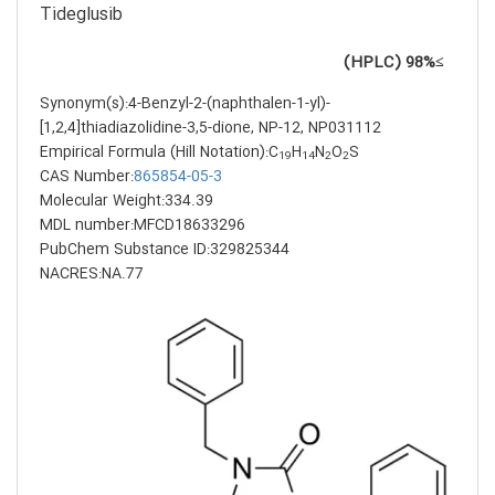
Tideglusib
≥98% (HPLC)
Synonym(s):4-Benzyl-2-(naphthalen-1-yl)-
[1,2,4]thiadiazolidine-3,5-dione, NP-12, NP031112
Empirical Formula (Hill Notation):C
H
N
O
S
19
14
2
2
CAS Number:
865854-05-3
Molecular Weight:334.39
MDL number:MFCD18633296
PubChem Substance ID:329825344
NACRES:NA.77