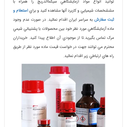
توانيد انواع مواد آزمايشگاهي سيگماآلدريچ را همراه با
مششخصات شيميايي و کاربرد آنها مشاهده کنيد و براي
استعلام و
ثبت سفارش
به سراسر ايران اقدام نمائيد. در صورت عدم وجود
ماده آزمايشگاهي مورد نظر خود بين محصولات با پشتيباني شيمي
مرک تماس بگيريد.تا از موجودي آن اطلاع پيدا کنيد. خريداران
محترم مي توانند جهت در خواست قيمت ماده مورد نظر از طريق
راه هاي ارتباطي زير اقدام نمائيد.
آل