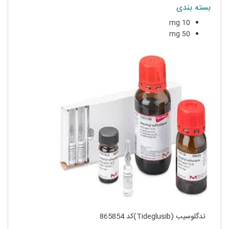
بسته بندی
10 mg
50 mg
تدگلوسیب (Tideglusib)کد 865854