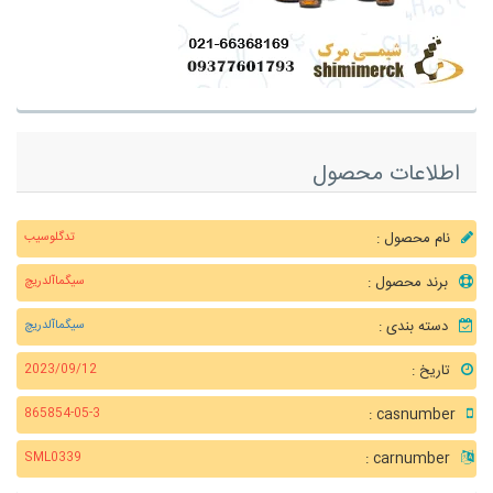
اطلاعات محصول
نام محصول :
تدگلوسیب
برند محصول :
سیگماآلدریچ
دسته بندی :
سیگماآلدریچ
تاریخ :
2023/09/12
casnumber :
865854-05-3
carnumber :
SML0339