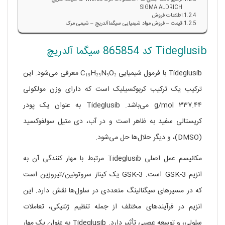
SIGMA ALDRICH
اطلاعات فروش
قیمت – فروش مواد شیمیایی سیگماآلدریچ – شیمی مرک
Tideglusib کد 865854 سیگما آلدریچ
Tideglusib با فرمول شیمیایی C₁₉H₂₅N₅O₂ معرفی می‌شود. این
ترکیب یک ترکیب کربوکسیلیک است که دارای وزن مولکولی
۳۳۷.۴۴ g/mol می‌باشد. Tideglusib به عنوان یک پودر
کریستالی سفید به ظاهر است و در آب، دی متیل سولفوکسید
(DMSO)، و دیگر حلال‌ها حل می‌شود.
مکانیسم عمل اصلی Tideglusib مرتبط با مهار کنندگی آن به
انزیم GSK-3 است. GSK-3 یک کیناز سروتونین/تیروزین است
که در مسیرهای سیگنالینگ متعددی در سلول‌ها نقش دارد. این
انزیم در فرآیندهای مختلف از جمله تنظیم ژنتیکی، تعاملات
سلولی، و توسعه عصبی تأثیر دارد. Tideglusib به عنوان یک مهار