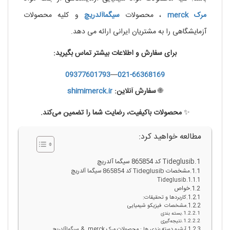
مرک
merck
، محصولات
سیگماآلدریچ
و کلیه محصولات
آزمایشگاهی را به مشتریان ایرانی ارائه می دهد.
برای سفارش و اطلاعات بیشتر تماس بگیرید:
09377601793
—
021-66368169
🌐
سفارش آنلاین:
shimimerck.ir
✨
محصولات باکیفیت، رضایت شما را تضمین می‌کند.
مطالعه خواهید کرد:
Tideglusib کد 865854 سیگما آلدریچ
مشخصات Tideglusib کد 865854 سیگما آلدریچ
Tideglusib
خواص
کاربردها و تحقیقات:
مشخصات فیزیکو شیمیایی
بسته بندی
نتیجه‌گیری
آرشيو دسته بندي ها : محصولات مرک merck & سيگماآلدريچ