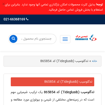
×
توجه!
بدلیل کثرت محصولات امکان بارگذاری تمامی آنها وجود ندارد. بنابراین برای
استعلام با بخش فروش تماس حاصل فرمائید.
021-66368169
خانه
»
تدگلوسیب (Tideglusib) کد 865854
تدگلوسیب (Tideglusib) کد 865854
تدگلوسیب
(Tideglusib)
کد
865854
یک ترکیب شیمیایی مهم
است که در زمینه‌های مختلفی از شیمی و بیولوژی مورد مطالعه و