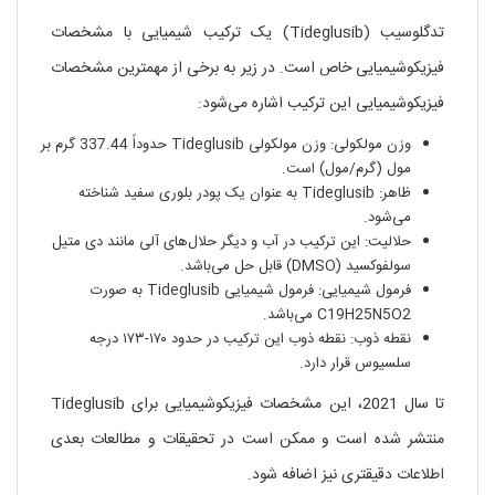
تدگلوسیب (Tideglusib) یک ترکیب شیمیایی با مشخصات
فیزیکوشیمیایی خاص است. در زیر به برخی از مهمترین مشخصات
فیزیکوشیمیایی این ترکیب اشاره می‌شود:
وزن مولکولی: وزن مولکولی Tideglusib حدوداً 337.44 گرم بر
مول (گرم/مول) است.
ظاهر: Tideglusib به عنوان یک پودر بلوری سفید شناخته
می‌شود.
حلالیت: این ترکیب در آب و دیگر حلال‌های آلی مانند دی متیل
سولفوکسید (DMSO) قابل حل می‌باشد.
فرمول شیمیایی: فرمول شیمیایی Tideglusib به صورت
C19H25N5O2 می‌باشد.
نقطه ذوب: نقطه ذوب این ترکیب در حدود ۱۷۰-۱۷۳ درجه
سلسیوس قرار دارد.
تا سال 2021، این مشخصات فیزیکوشیمیایی برای Tideglusib
منتشر شده است و ممکن است در تحقیقات و مطالعات بعدی
اطلاعات دقیقتری نیز اضافه شود.