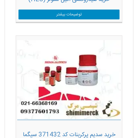
توضیحات بیشتر
خرید سدیم پرکربنات کد 371432 سیگما