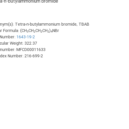
a-n-butylammonium bromide
nym(s): Tetra-n-butylammonium bromide, TBAB
ar Formula: (CH
CH
CH
CH
)
NBr
3
2
2
2
4
Number:
1643-19-2
cular Weight: 322.37
number: MFCD00011633
ndex Number: 216-699-2