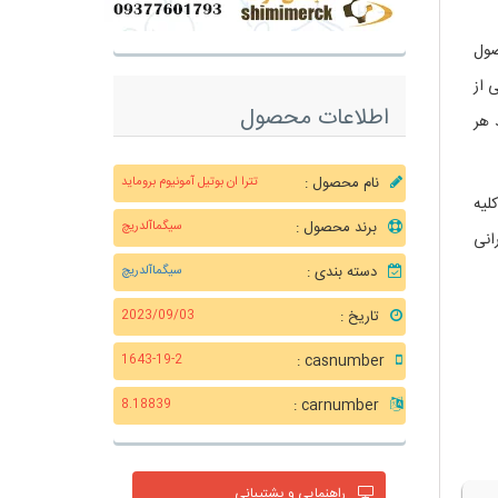
صول
 از
اطلاعات محصول
 هر
نام محصول :
تترا ان بوتیل آمونیوم بروماید
لیه
برند محصول :
سیگماآلدریچ
انی
دسته بندی :
سیگماآلدریچ
تاریخ :
2023/09/03
casnumber :
1643-19-2
carnumber :
8.18839
راهنمایی و پشتیبانی