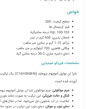
خواص
سطح کیفیت: 200
فرم: کریستال ها
mp: 100-103 درجه سانتیگراد
انحلال پذیری: 600 گرم در لیتر
تراکم: 1.15 گرم بر سانتی متر مکعب
چگالی ظاهری: 700 کیلوگرم بر متر مکعب
دمای ذخیره سازی: 2-30 درجه سانتی گراد
مشخصات فیزیکو شیمیایی
تترا ان بوتیل آم
آورده شده است:
جرم مولکولی:
جرم مولکولی تترا ان بوتیل آمونیوم بروماید حدود ٣٩٤٫٤٨ گرم ب
شکل و حالت فیزیکی:
این ترکیب به صورت جامد بلوری 
حلالیت: در آب به‌خوبی حل نمی‌شود، اما در حلال‌های آ
دمای ذوب و جوش:
دمای ذوب این ترکیب در حدود ١٨٠-١٨٥ درجه سلسیوس و دمای جوش در حدود ٣٥٠-٣٦٠ درجه سلسیوس قرار دارد.