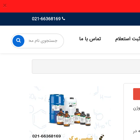
×
021-66368169
بت استعلام
تماس با ما
) به اتم‌های نیتروژن
 در