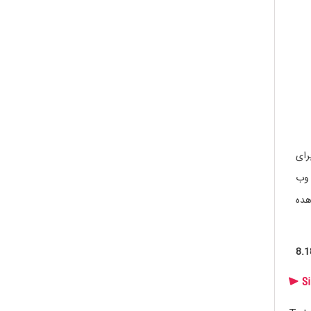
رای
 وب
هده
8.1