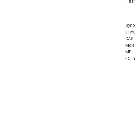
Tetr
Syno
Line
CAS 
Mole
MDL 
EC I