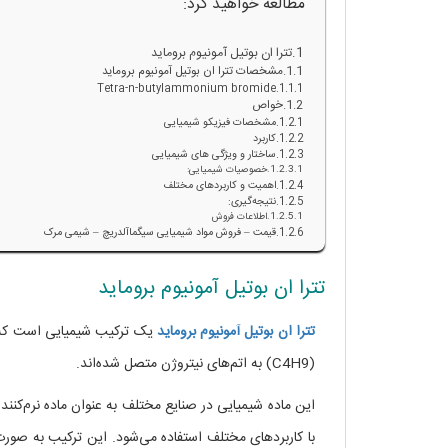
مطالعه خواهید کرد:
تترا ان بوتیل آمونیوم بروماید
مشخصات تترا ان بوتیل آمونیوم بروماید
Tetra-n-butylammonium bromide
خواص
مشخصات فیزیکو شیمیایی
کاربرد
ساختار و ویژگی های شیمیایی
خصوصیات شیمیایی:
اهمیت و کاربردهای مختلف
نتیجه‌گیری:
اطلاعات فروش
قیمت – فروش مواد شیمیایی سیگماآلدریچ – شیمی مرک
تترا ان بوتیل آمونیوم بروماید
تترا
ان بوتیل آمونیوم بروماید
یک ترکیب شیمیایی است که به 
(C4H9) به اتم‌های نیتروژن متصل شده‌اند.
این ماده شیمیایی در صنایع مختلف به عنوان ماده نرم‌کنند
با کاربردهای مختلف استفاده می‌شود. این ترکیب به صور