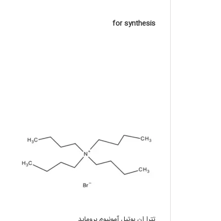
for synthesis
تترا ان بوتیل آمونیوم بروماید