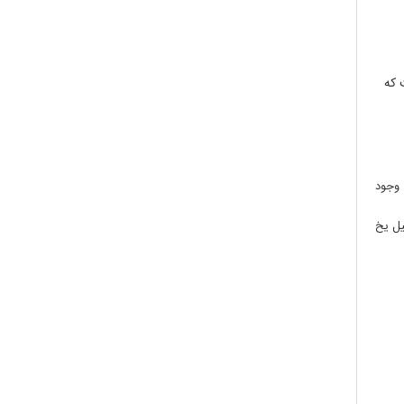
 که
 وجود
یل یخ