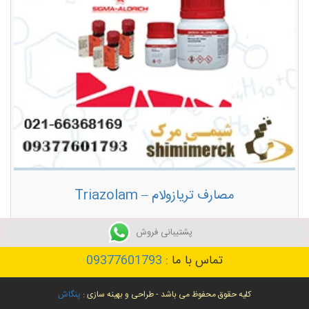
مصارف تریازولام – Triazolam
توضیحات بیشتر
پشتیبانی فروش
تماس با ما :
09377601793
کلیه حقوق محفوظ می باشد - طراحی و بهینه سازی :
پنگاش