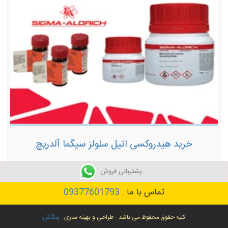
خرید هیدروکسی اتیل سلولز سیگما آلدریچ
توضیحات بیشتر
پشتیبانی فروش
تماس با ما :
09377601793
کلیه حقوق محفوظ می باشد - طراحی و بهینه سازی :
پنگاش