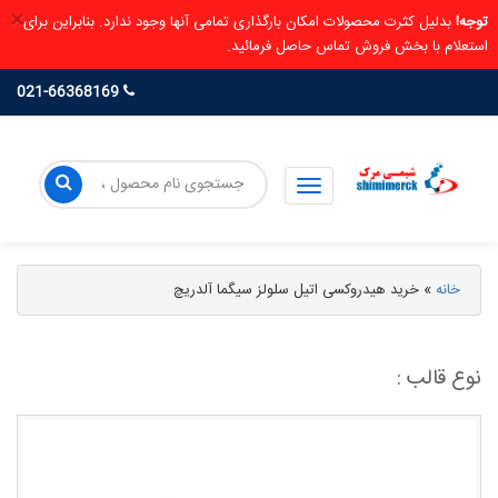
×
توجه!
بدلیل کثرت محصولات امکان بارگذاری تمامی آنها وجود ندارد. بنابراین برای
استعلام با بخش فروش تماس حاصل فرمائید.
021-66368169
خانه
»
خرید هیدروکسی اتیل سلولز سیگما آلدریچ
نوع قالب :