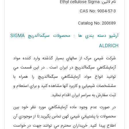
نام لاتین: Ethyl cellulose Sigma
CAS No: 9004-57-3
Catalog No: 200689
آرشيو دسته بندي ها : محصولات سيگماآلدريچ SIGMA
ALDRICH
شرکت شيمي مرک از سالهاي بسيار گذشته وارد کننده مواد
آزمايشگاهي سيگماآلدريچ در ايران است . در اين قسمت مي
توانيد انواع مواد آزمايشگاهي سيگماآلدريچ را همراه با
مششخصات شيميايي و کاربرد آنها مشاهده کنيد و براي استعلام و
ثبت سفارش به سراسر ايران اقدام نمائيد.
در صورت عدم وجود ماده آزمايشگاهي مورد نظر خود بين
محصولات با پشتيباني شيمي کهن تماس بگيريد.تا از موجودي آن
اطلاع پيدا کنيد. خريداران محترم مي توانند جهت در خواست