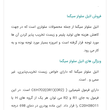
.
فروش اتیل سلولز سیگما
اتیل سلولز سیگما از جمله محصولات سلولزی است که در جهت
کاهش هزینه های تولید پلیمر و زیست تخریب پذیر کردن آن ها
مورد توجه قرار گرفته است و امروزه بسیار مورد توجه بوده و به
کار می رود.
خرید هیدروکسی اتیل سلولز سیگما آلدریچ
ویژگی های اتیل سلولز سیگما
اتیل سلولز سیگما که دارای خواص زیست تخریب‌پذیری، غیر
سمی و… است.
دارای فرمول شیمیایی ( C6H7O2(OR1)(OR2) است. در این
فرمول به جای R1 و R2 می توان هر یک از گروه های H یا
C20H38O11 را قرار داد. این ماده پودری در دمای 698 درجه