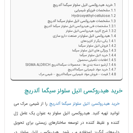
خرید هیدروکسی اتیل سلولز سیگما آلدریچ
مشخصات فیزیکو شیمیایی
Hydroxyethyl-cellulose
مشخصات هیدروکسی اتیل سلولز سیگما آلدریچ
مشخصات فنی هیدروکسی اتیل سلولز سیگما آلدریچ
شرح کاربرد هیدروکسی اتیل سلولز
هیدروکسی اتیل سلولزدر صنعت دارو سازی
یکی دیگر از کاربردهای
فروش اتیل سلولز سیگما
ویژگی های اتیل سلولز سیگما
خرید اتیل سلولز سیگما
اطلاعات تکمیلی محصول
آرشيو دسته بندي ها : محصولات سيگماآلدريچ SIGMA ALDRICH
خرید مواد شیمیایی سیگماآلدریچ
قیمت – فروش مواد شیمیایی سیگماآلدریچ – شیمی مرک
خرید هیدروکسی اتیل سلولز سیگما آلدریچ
خرید هیدروکسی اتیل سلولز سیگما آلدریچ
را از شیمی مرک می
توانید تهیه کنید. هیدروکسی اتیل سلولز به عنوان یک عامل ژل
کننده و غلیظ کننده در توسعه ساختارهای زیستی برای تحویل
داروهای آبگریز استفاده می شود. هیدروکسی اتیل سلولز در