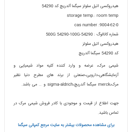
هیدروکسی اتیل سلولز سیگما آلدریچ کد 54290
storage temp.: room temp
cas number :9004-62-0
شماره کاتالوگ : 54290-500G 54290-100G
هیدروکسی اتیل سلولز
کد 54290 سیگما آلدریچ
شیمی مرک، عرضه و وارد کننده کلیه مواد شیمیایی و
آزمایشگاهی،دارویی،صنعتی از برند های مطرح دنیا نظیر
مرک،merck سیگما آلدریچ،sigma-aldrich و … می باشد.
خرید
هیدروکسی اتیل سلولز سیگما آلدریچ
جهت اطلاع از قیمت و موجودی با کادر فروش شیمی مرک در
تماس باشید.
برای مشاهده محصولات بیشتر به سایت مرجع کمپانی سیگما