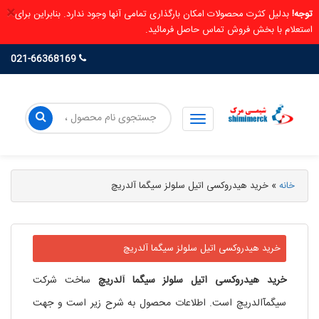
×
توجه!
بدلیل کثرت محصولات امکان بارگذاری تمامی آنها وجود ندارد. بنابراین برای
استعلام با بخش فروش تماس حاصل فرمائید.
021-66368169
خانه
»
خرید هیدروکسی اتیل سلولز سیگما آلدریچ
خرید هیدروکسی اتیل سلولز سیگما آلدریچ
خرید
هیدروکسی
اتیل
سلولز
سیگما
آلدریچ
ساخت شرکت
سیگمآالدریچ است. اطلاعات محصول به شرح زیر است و جهت