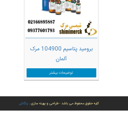
برومید پتاسیم 104900 مرک
آلمان
توضیحات بیشتر
کلیه حقوق محفوظ می باشد - طراحی و بهینه سازی :
پنگاش