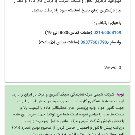
میتوانید ازطریق کانال واتساپ شرکت با ارسال نام ماده و مقدار
نیاز درکمترین زمان پاسخ استعلام خود رادریافت نمائید.
راههای ارتباطی :
021-66368169
(ساعات تماس:8:30 الی 19)
واتساپ:
09377601793
(ساعات تماس 24ساعت)
Views: 0
توجه:
شرکت شیمی مرک نمایندگی سیگماآلدریچ و مرک در ایران را دارد.
این مجموعه با همکاری کارشناسان مجرب خود در بخش فنی و فروش
جهت تامین مواد اولیه پژوهش های تحقیقاتی ماده با کیفیت بالا و
قیمت مناسب را فراهم نموده است شما می توانید جهت خرید این ماده
با بخش فروش شرکت شیمی مرک تماس حاصل بفرمایید و پس از
دریافت پیش فاکتور و اطمینان حاصل کردن از صحیح بودن شماره CAS
نامبر مواد شیمیایی درخواستی اقدام به ثبت سفارش نمایید.