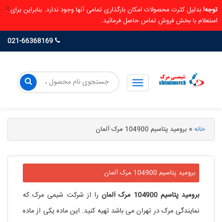
×
توجه!
بدلیل کثرت محصولات امکان بارگذاری تمامی آنها وجود ندارد. بنابراین برای
استعلام با بخش فروش تماس حاصل فرمائید.
021-66368169
خانه
»
برومید پتاسیم 104900 مرک آلمان
برومید پتاسیم 104900 مرک آلمان
برومید
پتاسیم
104900
مرک
آلمان
را از شرکت شیمی مرک که
نمایندگی مرک در تهران می باشد تهیه کنید. این ماده یکی از ماده