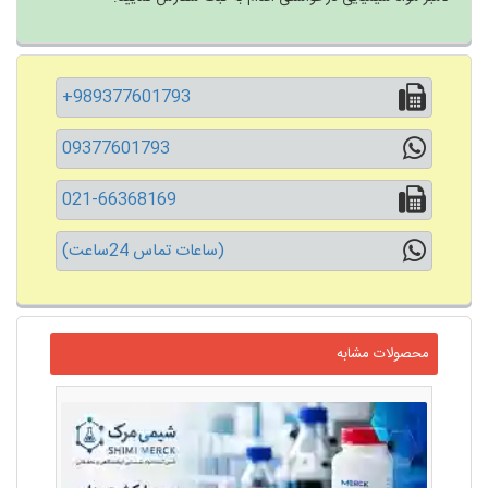
+989377601793
09377601793
021-66368169
(ساعات تماس 24ساعت)
محصولات مشابه