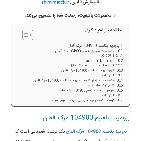
🌐
سفارش آنلاین:
shimimerck.ir
✨
محصولات باکیفیت، رضایت شما را تضمین می‌کند.
مطالعه خواهید کرد:
برومید پتاسیم 104900 مرک آلمان
مشخصات برومید پتاسیم 104900 مرک آلمان
1.04907
Potassium bromide
for IR spectroscopy Uvasol®
کاربرد برومید پتاسیم 104900 مرک آلمان
در ادامه
مشخصات فیزیکو شیمیایی برومید پتاسیم 104900 مرک آلمان
شرح توضیحات کلی
خواص برومید پتاسیم 104900 مرک آلمان
در ادامه
قیمت – فروش مواد شیمیایی مرک – شیمی مرک
برومید پتاسیم 104900 مرک آلمان
برومید
پتاسیم
104900
مرک آلمان
یک ترکیب شیمیایی است که