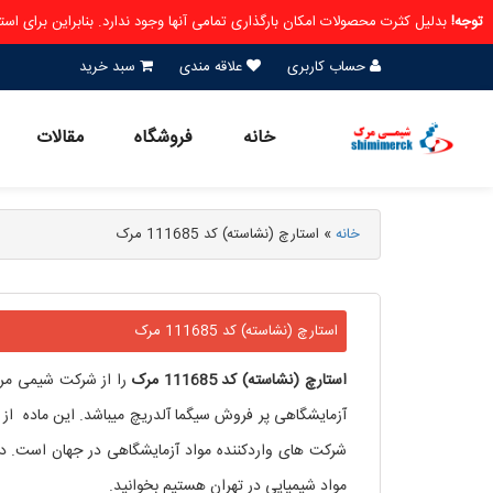
توجه!
بدلیل کثرت محصولات امکان بارگذاری تمامی آنها وجود ندارد. بنابراین برای ا
حساب کاربری
علاقه مندی
سبد خرید
خانه
فروشگاه
مقالات
خانه
»
استارچ (نشاسته) کد 111685 مرک
استارچ (نشاسته) کد 111685 مرک
استارچ (نشاسته)
کد 111685 مرک
را از شرکت شیمی مرک 
آزمایشگاهی پر فروش سیگما آلدریچ میباشد. این ماده از
شرکت های واردکننده مواد آزمایشگاهی در جهان است. د
مواد شیمیایی در تهران هستیم بخوانید.