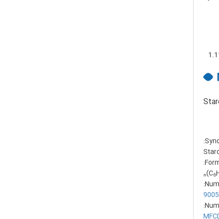
1.1
Star
Syno
Star
Form
)
n
6
Num
9005
Num
MFC