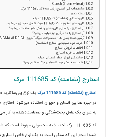
Starch (from wheat)
مشخصات فنی استارچ (نشاسته) کد 111685 مرک
بسته بندی
کاربرداستارچ (نشاسته) کد 111685 مرک
کاربردهای استارچ با کد 111685 مرک شامل موارد زیر می‌شود:
آیا استارچ مرک برای کاربردهای پزشکی هم استفاده می‌شود؟
آیا استارچ با کد دیگری نیز تولید می‌شود؟
آرشيو دسته بندي ها : محصولات سيگماآلدريچ SIGMA ALDRICH
خرید مواد شیمیایی استارچ (نشاسته)
اطلاعات فروش استارچ
اطلاعات خرید استارچ
نمایندگی فروش مواد شیمیایی مرک
قیمت – فروش مواد شیمیایی مرک – شیمی مرک
استارچ (نشاسته) کد 111685 مرک
استارچ
(نشاسته)
کد 111685 مرک
یک نوع پلی‌ساکارید ط
در جیره غذایی انسان و حیوان استفاده می‌شود. استارچ
به عنوان یک عامل پخت‌شدگی و ضخامت‌دهنده به کار می‌ر
کد 111685 مرک احتمالا به محصولی مربوط است ک