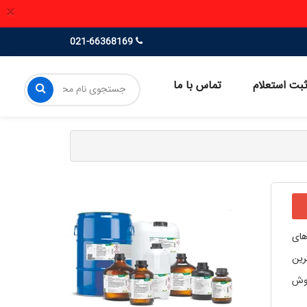
×
021-66368169
بت استعلام
تماس با ما
های
رین
روش