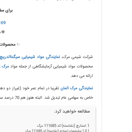
برای سف
169
🌐
س
✨
محصولات ب
شرکت شیمی مرک،
نمایندگی
مواد
شیمیایی
سیگماآلدریچ
محصولات مواد شیمیایی آزمایشگاهی از جمله مواد
مرک
k
ارائه می دهد.
نمایندگی
مرک
آلمان
خاص به سهامی عام تبدیل شد. البته هنوز هم 70 درصد سهام شرکت متعلق به خانواده مرک است.
مطالعه خواهید کرد:
استارچ (نشاسته) کد 111685 مرک
مشخصات استارچ (نشاسته) کد 111685 مرک