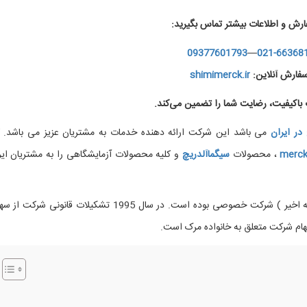
ارش و اطلاعات بیشتر تماس بگیرید:
09377601793
—
021-66368
فارش آنلاین:
shimimerck.ir
اکیفیت، رضایت شما را تضمین می‌کند.
در
ایران
می باشد این شرکت ارائه دهنده خدمات به مشتریان عزیز می باشد. ک
merc
، محصولات
سیگماآلدریچ
و کلیه محصولات آزمایشگاهی را به مشتریان ایر
تقریبا در تمام عمر خود (غیراز دو دهه اخیر ) شرکت خصوصی بوده است. در سال 1995 تشکیلات قانونی ش