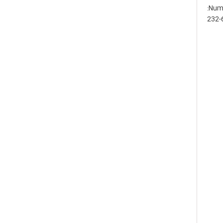
Numé
232-