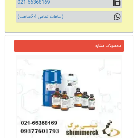
021-66368169
(ساعات تماس 24ساعت)
محصولات مشابه