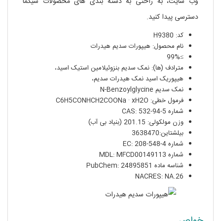
وب سایت، به راحتی به دسته بندی های محصولات سیگما
دسترسی پیدا کنید.
کد: H9380
نام محصول: هیپورات سدیم هیدرات
≥99%
مترادف (ها): نمک سدیم بنزوئیلامین استیک اسید،
هیپوریک اسید نمک هیدرات سدیم،
نمک سدیم N-Benzoylglycine
فرمول خطی: C6H5CONHCH2COONa · xH2O
شماره CAS: 532-94-5
وزن مولکولی: 201.15 (بنیاد بی آب)
بیلشتاین:3638470
شماره EC: 208-548-4
شماره MDL: MFCD00149113
شناسه ماده PubChem: 24895851
NACRES: NA.26