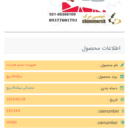
اطلاعات محصول
نام محصول :
هیپورات سدیم هیدرات
برند محصول :
سیگماآلدریچ
دسته بندی :
نمایندگی سیگماآلدریچ
تاریخ :
2024/05/28
casnumber :
532-94-5
carnumber :
H9380