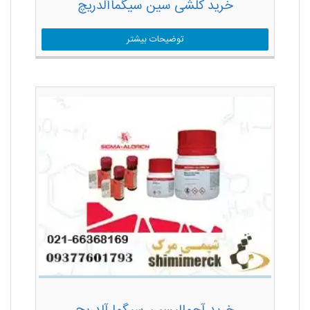
خرید کلشی سین سیگماآلدریچ
توضیحات بیشتر