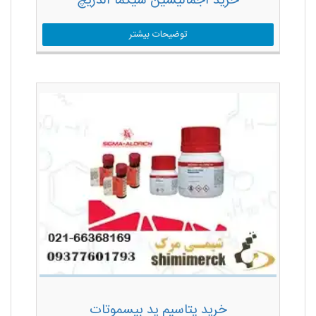
خرید آجمالیسین سیگما آلدریچ
توضیحات بیشتر
خرید پتاسیم ید بیسموتات