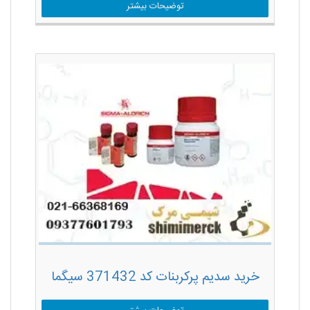
توضیحات بیشتر
خرید سدیم پرکربنات کد 371432 سیگما