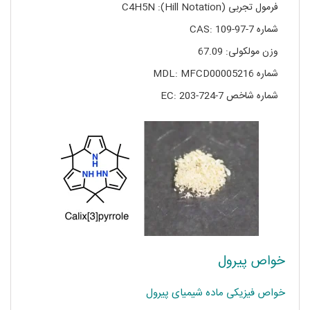
فرمول تجربی (Hill Notation): C4H5N
شماره CAS: 109-97-7
وزن مولکولی: 67.09
شماره MDL: MFCD00005216
شماره شاخص EC: 203-724-7
خواص پیرول
خواص فیزیکی ماده شیمیای پیرول