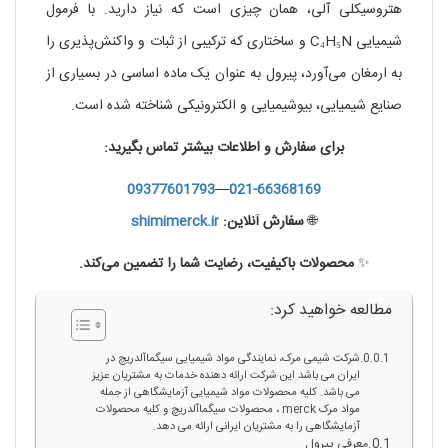
هتروسیکلی آلی، همان چیزی است که نیاز دارید. با فرمول
شیمیایی C₄H₅N و ساختاری که ترکیبی از ثبات و واکنش‌پذیری را
به ارمغان می‌آورد، پیرول به عنوان یک ماده اساسی در بسیاری از
صنایع شیمیایی، بیوشیمیایی و الکترونیکی شناخته شده است.
برای سفارش و اطلاعات بیشتر تماس بگیرید:
09377601793
—
021-66368169
🌐
سفارش آنلاین:
shimimerck.ir
✨
محصولات باکیفیت، رضایت شما را تضمین می‌کند.
مطالعه خواهید کرد:
شرکت شیمی مرک، نمایندگی مواد شیمیایی سیگماآلدریچ در
ایران می باشد این شرکت ارائه دهنده خدمات به مشتریان عزیز
می باشد. کلیه محصولات مواد شیمیایی آزمایشگاهی از جمله
مواد مرک merck ، محصولات سیگماآلدریچ و کلیه محصولات
آزمایشگاهی را به مشتریان ایرانی ارائه می دهد.
معرفی پیرول