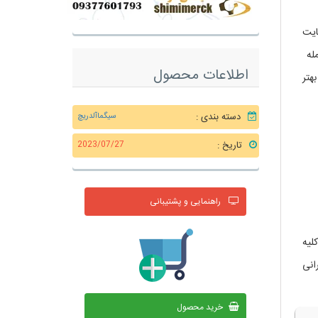
ایت
مله
اطلاعات محصول
هتر
دسته بندی :
سیگماآلدریچ
تاریخ :
2023/07/27
راهنمایی و پشتیبانی
لیه
انی
خرید محصول