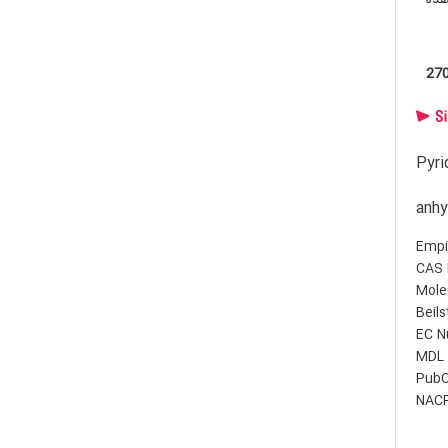
هده
27
Pyri
anhy
Empir
CAS 
Mole
Beil
EC N
MDL 
PubC
NACR