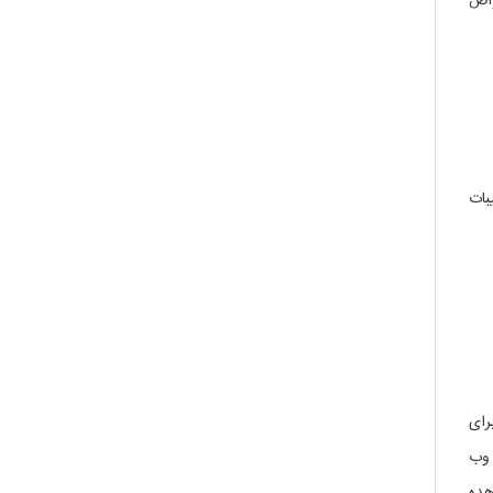
واص
بات
رای
 وب