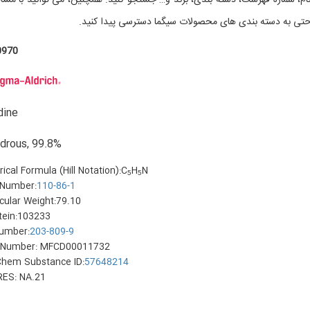
م، شماره فهرست، دسته بندی، برند و… جستجو کنید. همچنین، می توانید با مشا
 به دسته بندی های محصولات سیگما دسترسی پیدا کنید.
0970
dine
drous, 99.8%
ical Formula (Hill Notation):C
H
N
5
5
Number:
110-86-1
cular Weight:79.10
stein:103233
umber:
203-809-9
Number: MFCD00011732
hem Substance ID:
57648214
ES: NA.21