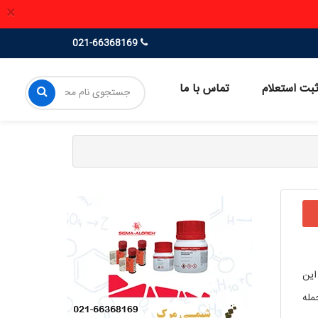
×
021-66368169
بت استعلام
تماس با ما
. این
مله