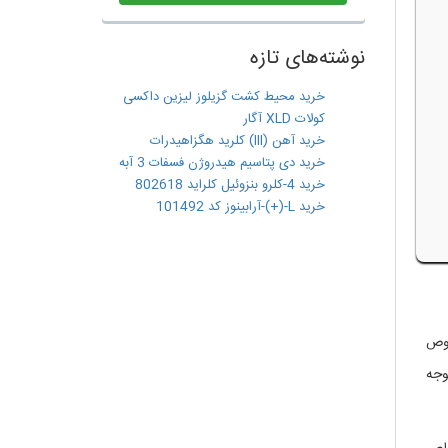
نوشته‌های تازه
خرید محیط کشت گزیلوز لیزین داکسی
کولات XLD آگار
خرید آهن (III) کلرید هگزاهیدرات
خرید دی پتاسیم هیدروژن فسفات 3 آبه
خرید 4-کلرو بنزوئیل کلراید 802618
خرید L-(+)-آرابینوز کد 101492
خصوص
وجه