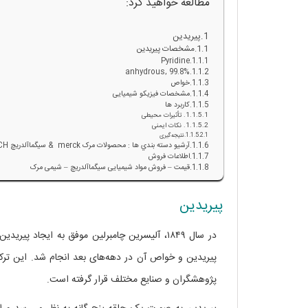
مطالعه خواهید کرد:
پیریدین
مشخصات پیریدین
Pyridine
anhydrous, 99.8%
خواص
مشخصات فیزیکو شیمیایی
کاربرد ها
تأثیرات محیطی
نکات ایمنی
نتیجه‌گیری
آرشيو دسته بندي ها : محصولات مرک merck & سيگماآلدريچ SIGMA ALDRICH
اطلاعات فروش
قیمت – فروش مواد شیمیایی سیگماآلدریچ – شیمی مرک
پیریدین
در سال ۱۸۴۹، آلیسرین چامبرلین موفق به ایجاد 
پیریدین و خواص آن در دهه‌های بعد انجام شد. این ترکی
پژوهشگران و صنایع مختلف قرار گرفته است.