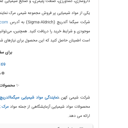
داروسازی، کشاورزی، صنعت پلیمری، و صنایع شیمیایی عمد
یکی از مواد شیمیایی پر فروش مجموعه شیمی مرک نمایند
شرکت سیگما آلدریچ (Sigma-Aldrich) به آدرس
.com
موجودی و شرایط خرید را دریافت کنید. همچنین، می‌توانید
است اطمینان حاصل کنید که این محصول برای نیازهای ش
برای سف
169
🌐
س
✨
محصولات ب
شرکت شیمی کهن ،
نمایندگی مواد شیمیایی
سیگماآلدریچ
محصولات مواد شیمیایی آزمایشگاهی از جمله مواد
مرک
k
ارائه می دهد.