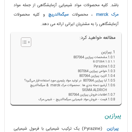
باشد. کلیه محصولات مواد شیمیایی آزمایشگاهی از جمله مواد
مرک
merck
، محصولات
سیگماآلدریچ
و کلیه محصولات
آزمایشگاهی را به مشتریان ایرانی ارائه می دهد.
مطالعه خواهید کرد:
پیرازین
مشخصات پیرازین 807064
8.07064
Pyrazine
خواص پیرازین 807064
کاربرد پیرازین 807064
آیا پیرازین 807064 در تولید مواد پلیمری مورد استفاده قرار می‌گیرد؟
آرشيو دسته بندي ها : محصولات مرک merck & سيگماآلدريچ
SIGMA ALDRICH
اطلاعات فروش پیرازین 807064
قیمت – فروش مواد شیمیایی سیگماآلدریچ – شیمی مرک
پیرازین
پیرازین
(Pyrazine) یک ترکیب شیمیایی با فرمول شیمیایی