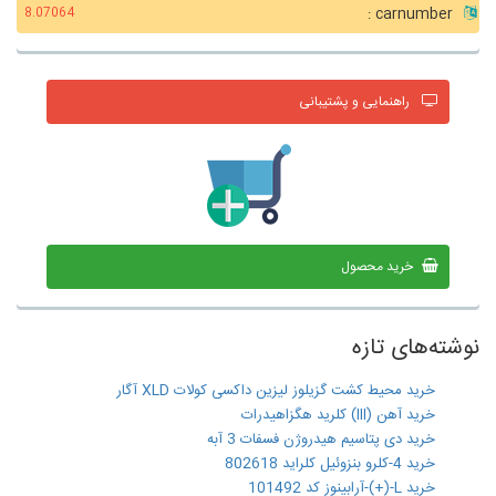
carnumber :
8.07064
راهنمایی و پشتیبانی
خرید محصول
نوشته‌های تازه
خرید محیط کشت گزیلوز لیزین داکسی کولات XLD آگار
خرید آهن (III) کلرید هگزاهیدرات
خرید دی پتاسیم هیدروژن فسفات 3 آبه
خرید 4-کلرو بنزوئیل کلراید 802618
خرید L-(+)-آرابینوز کد 101492