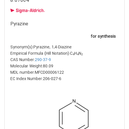
8.07064
Pyrazine
for synthesis
Synonym(s):Pyrazine, 1,4-Diazine
Empirical Formula (Hill Notation):C
H
N
4
4
2
CAS Number:
290-37-9
Molecular Weight:80.09
MDL number:MFCD00006122
EC Index Number:206-027-6