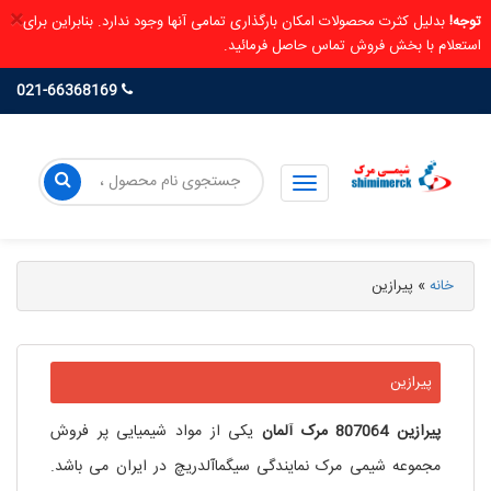
×
توجه!
بدلیل کثرت محصولات امکان بارگذاری تمامی آنها وجود ندارد. بنابراین برای
استعلام با بخش فروش تماس حاصل فرمائید.
021-66368169
خانه
»
پیرازین
پیرازین
پیرازین 807064
مرک
آلمان
یکی از مواد شیمیایی پر فروش
مجموعه شیمی مرک نمایندگی سیگماآلدریچ در ایران می باشد.