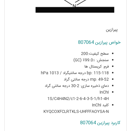
پیرازین
خواص پیرازین 807064
سطح کیفیت:200
سنجش: ≥99.0٪ (GC)
فرم: کریستال ها
bp: 115-118 درجه سانتیگراد / 1013 hPa
mp: 49-52 درجه سانتی گراد
دمای ذخیره سازی: 2-30 درجه سانتی گراد
InChI
1S/C4H4N2/c1-2-6-4-3-5-1/h1-4H
کلید InChI
KYQCOXFCLRTKLS-UHFFFAOYSA-N
کاربرد پیرازین 807064