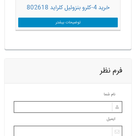
خرید 4-کلرو بنزوئیل کلراید 802618
توضیحات بیشتر
فرم نظر
نام شما
ایمیل