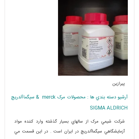
پیرازین
آرشيو دسته بندي ها : محصولات مرک merck & سيگماآلدريچ
SIGMA ALDRICH
شرکت شيمي مرک از سالهاي بسيار گذشته وارد کننده مواد
آزمايشگاهي سيگماآلدريچ در ايران است . در اين قسمت مي