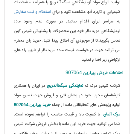
توانيد انواع مواد آزمايشگاهي سيگماآلدريچ را همراه با مشخصات
شيميايي و کاربرد آنها مشاهده کنيد و براي
استعلام و ثبت سفارش
به سراسر ايران اقدام نمائيد. در صورت عدم وجود ماده
آزمايشگاهي مورد نظر خود بين محصولات با پشتيباني شيمي کهن
تماس بگيريد.تا از موجودي آن اطلاع پيدا کنيد. خريداران محترم
مي توانند جهت در خواست قيمت ماده مورد نظر از طريق راه هاي
ارتباطي زير اقدام نمائيد.
اطلاعات فروش پیرازین 807064
شرکت شیمی مرک که
نمایندگی
سیگماآلدریچ
در ایران با همکاری
کارشناسان مجرب خود در بخش فنی و فروش جهت تامین مواد
اولیه پژوهش های تحقیقاتی ماده از جمله
خرید پیرازین 807064
مرک آلمان
با کیفیت بالا و قیمت مناسب را فراهم نموده است.
شما می توانید جهت خرید این ماده با بخش فروش شرکت شیمی
مرک تماس حاصل بفرمایید و پس از دریافت پیش فاکتور و