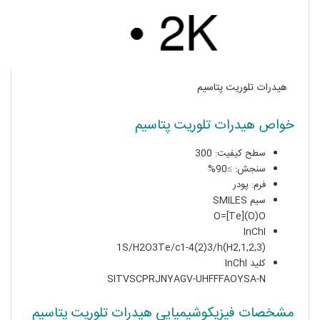
هیدرات تلوریت پتاسیم
خواص هیدرات تلوریت پتاسیم
سطح کیفیت: 300
سنجش: ≥90%
فرم: پودر
سیم SMILES
O=[Te](O)O
InChI
1S/H2O3Te/c1-4(2)3/h(H2,1,2,3)
کلید InChI
SITVSCPRJNYAGV-UHFFFAOYSA-N
مشخصات فیزیکوشیمیایی هیدرات تلوریت پتاسیم