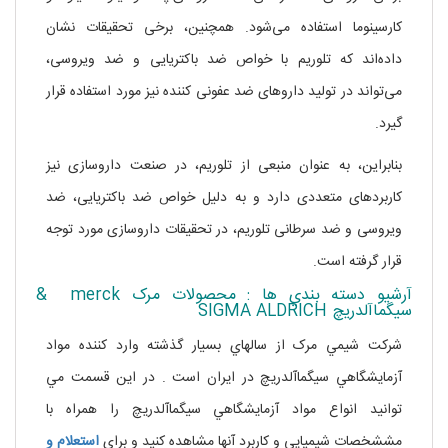
کارسینوما استفاده می‌شود. همچنین، برخی تحقیقات نشان
داده‌اند که تلوریم با خواص ضد باکتریایی و ضد ویروسی،
می‌تواند در تولید داروهای ضد عفونی کننده نیز مورد استفاده قرار
گیرد.
بنابراین، به عنوان منبعی از تلوریم، در صنعت داروسازی نیز
کاربردهای متعددی دارد و به دلیل خواص ضد باکتریایی، ضد
ویروسی و ضد سرطانی تلوریم، در تحقیقات داروسازی مورد توجه
قرار گرفته است.
آرشيو دسته بندي ها : محصولات مرک merck &
سيگماآلدريچ SIGMA ALDRICH
شرکت شيمي مرک از سالهاي بسيار گذشته وارد کننده مواد
آزمايشگاهي سيگماآلدريچ در ايران است . در اين قسمت مي
توانيد انواع مواد آزمايشگاهي سيگماآلدريچ را همراه با
مششخصات شيميايي و کاربرد آنها مشاهده کنيد و براي
استعلام و