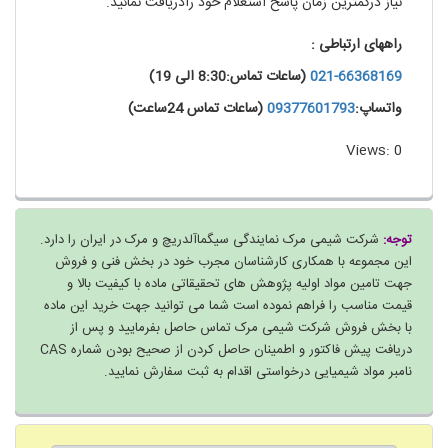
نیاز درکمترین زمان پاسخ استعلام خود رادریافت نمائید.
راههای ارتباطی :
021-66368169
(ساعات تماس:8:30 الی 19)
واتساپ:
09377601793
(ساعات تماس 24ساعت)
Views: 0
توجه:
شرکت شیمی مرک نمایندگی سیگماآلدریچ و مرک در ایران را دارد.
این مجموعه با همکاری کارشناسان مجرب خود در بخش فنی و فروش
جهت تامین مواد اولیه پژوهش های تحقیقاتی ماده با کیفیت بالا و
قیمت مناسب را فراهم نموده است شما می توانید جهت خرید این ماده
با بخش فروش شرکت شیمی مرک تماس حاصل بفرمایید و پس از
دریافت پیش فاکتور و اطمینان حاصل کردن از صحیح بودن شماره CAS
نامبر مواد شیمیایی درخواستی اقدام به ثبت سفارش نمایید.