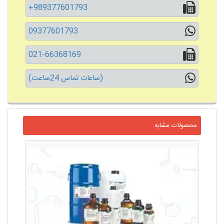
+989377601793
09377601793
021-66368169
(ساعات تماس 24ساعت)
محصولات مشابه