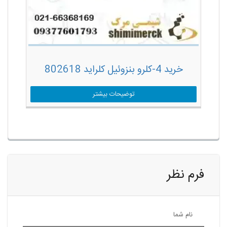
خرید 4-کلرو بنزوئیل کلراید 802618
توضیحات بیشتر
فرم نظر
نام شما