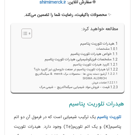
🌐
سفارش آنلاین:
shimimerck.ir
✨
محصولات باکیفیت، رضایت شما را تضمین می‌کند.
مطالعه خواهید کرد:
هیدرات تلوریت پتاسیم
مشخصات
خواص هیدرات تلوریت پتاسیم
مشخصات فیزیکوشیمیایی هیدرات تلوریت پتاسیم
کاربرد هیدرات تلوریت پتاسیم
آیا هیدرات تلوریت پتاسیم در صنعت داروسازی نیز کاربرد دارد؟
آرشيو دسته بندي ها : محصولات مرک merck & سيگماآلدريچ
SIGMA ALDRICH
اطلاعات فروش
قیمت – فروش مواد شیمیایی سیگماآلدریچ – شیمی مرک
هیدرات تلوریت پتاسیم
تلوریت
پتاسیم
یک ترکیب شیمیایی است که در فرمول آن دو اتم
پتاسیم(K) و یک اتم تلوریم(Te) وجود دارد. هیدرات تلوریت