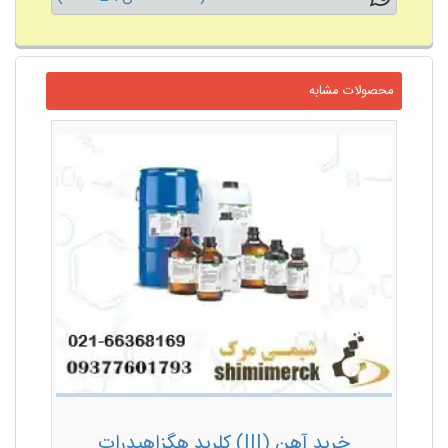
محصولات مشابه
خرید آهن (III) کلرید هگزاهیدرات