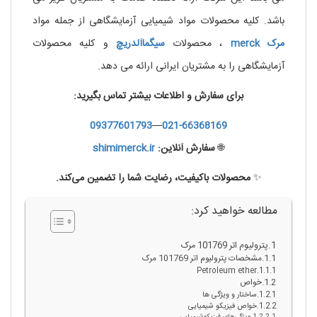
باشد. کلیه محصولات مواد شیمیایی آزمایشگاهی از جمله مواد
مرک
merck
، محصولات
سیگماآلدریچ
و کلیه محصولات
آزمایشگاهی را به مشتریان ایرانی ارائه می دهد.
برای سفارش و اطلاعات بیشتر تماس بگیرید:
09377601793
—
021-66368169
🌐
سفارش آنلاین:
shimimerck.ir
✨
محصولات باکیفیت، رضایت شما را تضمین می‌کند.
مطالعه خواهید کرد:
پترولیوم اتر 101769 مرک
مشخصات پترولیوم اتر 101769 مرک
Petroleum ether
خواص
ساختار و ویژگی ها
خواص فیزیکو شیمیایی