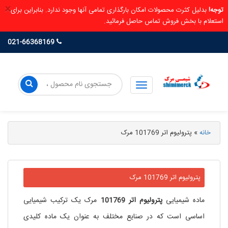
×
توجه!
بدلیل کثرت محصولات امکان بارگذاری تمامی آنها وجود ندارد. بنابراین برای
استعلام با بخش فروش تماس حاصل فرمائید.
021-66368169
خانه
»
پترولیوم اتر 101769 مرک
پترولیوم اتر 101769 مرک
ماده شیمیایی
پترولیوم اتر 101769
مرک یک ترکیب شیمیایی
اساسی است که در صنایع مختلف به عنوان یک ماده کلیدی