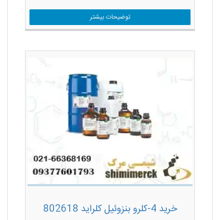
توضیحات بیشتر
خرید 4-کلرو بنزوئیل کلراید 802618