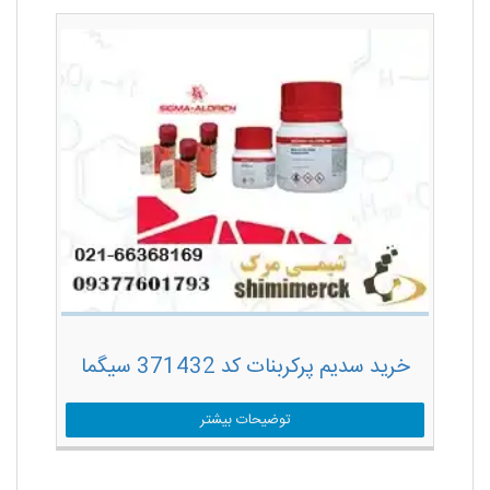
خرید سدیم پرکربنات کد 371432 سیگما
توضیحات بیشتر