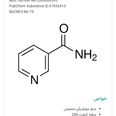
MDL number:MFCD00006395
PubChem Substance ID:57652413
NACRES:NA.79
خواص
منبع بیولوژیکی:مصنوعی
سطح کیفیت:200