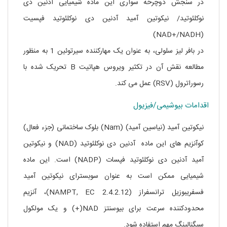
در سنجش دوچرخه سواری این ماده شیمیایی آدنین دی
نوکلئوتید/ نیکوتین آمید آدنین دی نوکلئوتید فپسیت
(NAD+/NADH)
در بافر لیز سلولی، به عنوان یک مهارکننده سیرتوئین 1 به منظور
مطالعه نقش آن در تکثیر ویروس هپاتیت B تحریک شده با
رسوراترول (RSV) عمل می کند.
اقدامات بیوشیمی/فیزیول
نیکوتین آمید (نیاسین آمید) (Nam) بلوک ساختمانی (جزء فعال)
کوآنزیم های این ماده آدنین دی نوکلئوتید (NAD) و نیکوتین
آمید آدنین دی نوکلئوتید فپسات (NADP) است. این ماده
شیمیایی ممکن است به عنوان سوبسترای نیکوتین آمید
فسفریبوزیل ترانسفراز (NAMPT, EC 2.4.2.12)، آنزیم
محدودکننده سرعت برای بیوسنتز NAD(+) و یک مولکول
سیگنالینگ مهم استفاده شود.