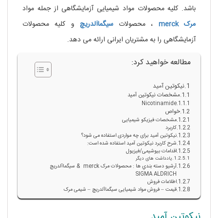
باشد. کلیه محصولات مواد شیمیایی آزمایشگاهی از جمله مواد
مرک
merck
، محصولات
سیگماآلدریچ
و کلیه محصولات
آزمایشگاهی را به مشتریان ایرانی ارائه می دهد.
مطالعه خواهید کرد:
نیکوتین آمید
مشخصات نیکوتین آمید
Nicotinamide
خواص
مشخصات فیزیکو شیمیایی
کاربرد
نیکوتین آمید برای چه مواردی استفاده می شود؟
شرح کاربرد نیکوتین آمید استفاده شده است:
اقدامات بیوشیمی/فیزیول
یادداشت های دیگر
آرشيو دسته بندي ها : محصولات مرک merck & سيگماآلدريچ
SIGMA ALDRICH
اطلاعات فروش
قیمت – فروش مواد شیمیایی سیگماآلدریچ – شیمی مرک
نیکوتین آمید