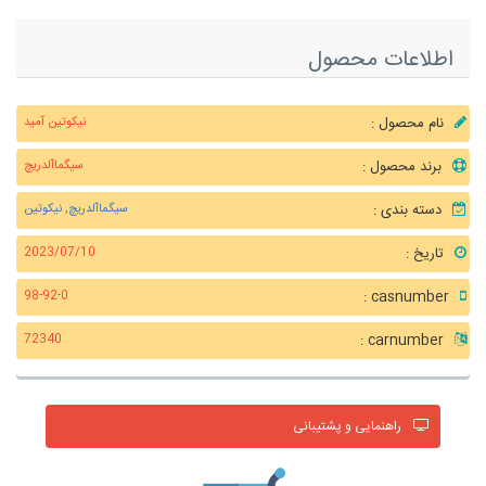
اطلاعات محصول
نام محصول :
نیکوتین آمید
برند محصول :
سیگماآلدریچ
دسته بندی :
سیگماآلدریچ
,
نیکوتین
تاریخ :
2023/07/10
casnumber :
98-92-0
carnumber :
72340
راهنمایی و پشتیبانی