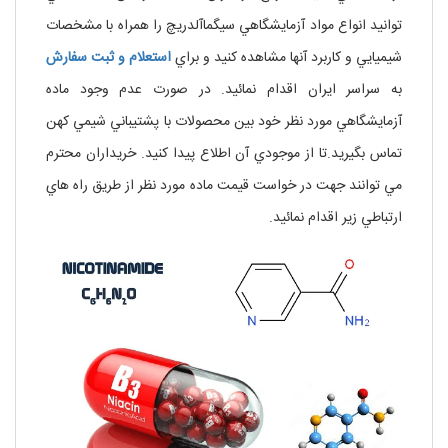
توانيد انواع مواد آزمايشگاهي سيگماآلدريچ را همراه با مشخصات
شيميايي و کاربرد آنها مشاهده کنيد و براي
استعلام و ثبت سفارش
به سراسر ايران اقدام نمائيد. در صورت عدم وجود ماده
آزمايشگاهي مورد نظر خود بين محصولات با پشتيباني شيمي کهن
تماس بگيريد.تا از موجودي آن اطلاع پيدا کنيد. خريداران محترم
مي توانند جهت در خواست قيمت ماده مورد نظر از طريق راه هاي
ارتباطي زير اقدام نمائيد.