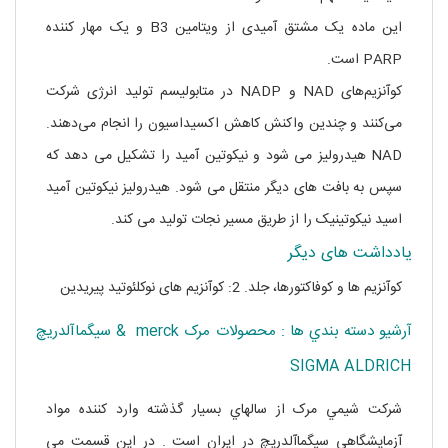
این ماده یک مشتق آمیدی از ویتامین B3 و یک مهار کننده
PARP است.
کوآنزیم‌های NAD و NADP در متابولیسم تولید انرژی شرکت
می‌کنند و چندین واکنش کاهش اکسیداسیون را انجام می‌دهند.
NAD هیدرولیز می شود و نیکوتین آمید را تشکیل می دهد که
سپس به بافت های دیگر منتقل می شود. هیدرولیز نیکوتین آمید
اسید نیکوتینیک را از طریق مسیر نجات تولید می کند.
یادداشت های دیگر
کوآنزیم ها و کوفاکتورها، جلد. 2: کوآنزیم های نوکلئوتید پیریدین
آرشيو دسته بندي ها : محصولات مرک merck & سيگماآلدريچ
SIGMA ALDRICH
شرکت شيمي مرک از سالهاي بسيار گذشته وارد کننده مواد
آزمايشگاهي سيگماآلدريچ در ايران است . در اين قسمت مي