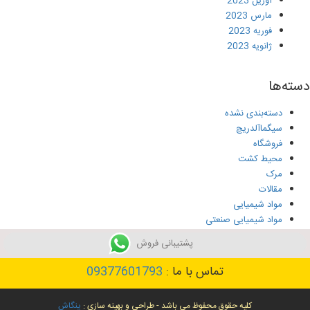
آوریل 2023
مارس 2023
فوریه 2023
ژانویه 2023
دسته‌ها
دسته‌بندی نشده
سیگماآلدریچ
فروشگاه
محیط کشت
مرک
مقالات
مواد شیمیایی
مواد شیمیایی صنعتی
نمایندگی سیگماآلدریچ
پشتیبانی فروش
نمایندگی مرک
نیکوتین
تماس با ما :
09377601793
جستجو
کلیه حقوق محفوظ می باشد - طراحی و بهینه سازی :
پنگاش