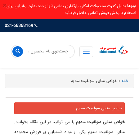
×
توجه!
بدلیل کثرت محصولات امکان بارگذاری تمامی آنها وجود ندارد. بنابراین برای
استعلام با بخش فروش تماس حاصل فرمائید.
021-66368169
خانه
»
خواص متابی سولفیت سدیم
خواص متابی سولفیت سدیم
خواص
متابی
سولفیت
سدیم
را می توانید در این مقاله بخوانید.
متابی سولفیت سدیم یکی از مواد شیمیایی پر فروش مجموعه