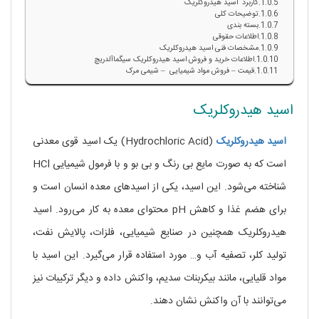
کاربرد اسید هیدروکلریک
توضیحات کلی
بسته بندی
اطلاعات حقوقی
مشخصات فنی اسید هیدروکلریک
اطلاعات خرید و فروش اسید هیدروکلریک سیگماآلدریچ
قیمت – فروش مواد شیمیایی – شیمی مرک
اسید هیدروکلریک
اسید
هیدروکلریک
(Hydrochloric Acid) یک اسید قوی معدنی
است که به صورت مایع بی رنگ و بی بو و با فرمول شیمیایی HCl
شناخته می‌شود. این اسید، یکی از اسیدهای معده انسان است و
برای هضم غذا و کاهش pH محتوای معده به کار می‌رود. اسید
هیدروکلریک همچنین در صنایع شیمیایی، فلزات، پالایش نفت،
تولید کلر، تصفیه آب و… مورد استفاده قرار می‌گیرد. این اسید با
مواد قلیایی، مانند بیکربنات سدیم، واکنش داده و دیگر ترکیبات نیز
می‌توانند با آن واکنش نشان دهند.