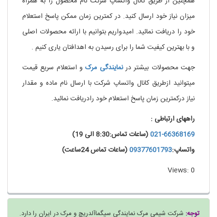
همچنین از طریق کانال واتساپ شرکت نام محصول را به همراه
میزان نیاز خود ارسال کنید. در کمترین زمان ممکن پاسخ استعلام
خود را دریافت نمائید. امیدواریم بتوانیم با ارائه محصولات اصلی
و با بهترین کیفیت شما را برای رسیدن به اهدافتان یاری کنیم .
جهت محصولات بیشتر در
نمایندگی
مرک
و استعلام سریع قیمت
میتوانید ازطریق کانال واتساپ شرکت با ارسال نام ماده و مقدار
نیاز درکمترین زمان پاسخ استعلام خود رادریافت نمائید.
راههای ارتباطی :
021-66368169
(ساعات تماس:8:30 الی 19)
واتساپ:
09377601793
(ساعات تماس 24ساعت)
Views: 0
توجه:
شرکت شیمی مرک نمایندگی سیگماآلدریچ و مرک در ایران را دارد.