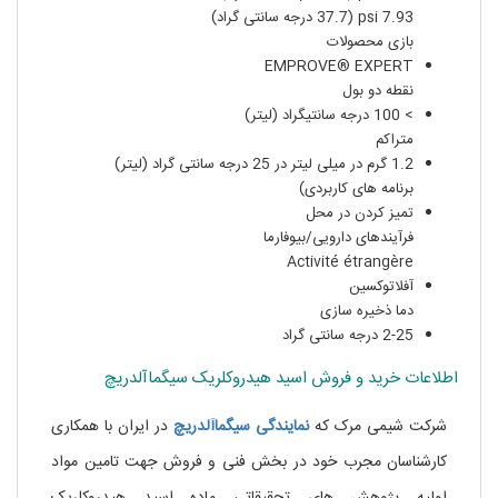
7.93 psi (37.7 درجه سانتی گراد)
بازی محصولات
EMPROVE® EXPERT
نقطه دو بول
> 100 درجه سانتیگراد (لیتر)
متراکم
1.2 گرم در میلی لیتر در 25 درجه سانتی گراد (لیتر)
برنامه های کاربردی)
تمیز کردن در محل
فرآیندهای دارویی/بیوفارما
Activité étrangère
آفلاتوکسین
دما ذخیره سازی
2-25 درجه سانتی گراد
اطلاعات خرید و فروش اسید هیدروکلریک سیگماآلدریچ
شرکت شیمی مرک که
نمایندگی
سیگماآلدریچ
در ایران با همکاری
کارشناسان مجرب خود در بخش فنی و فروش جهت تامین مواد