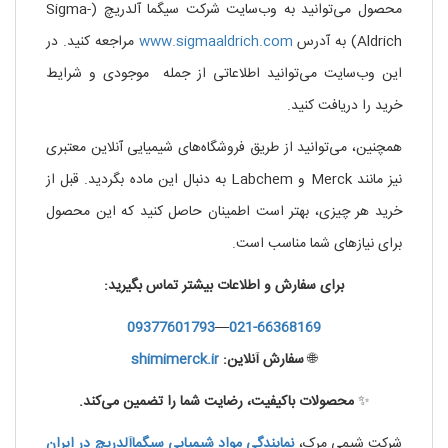
محصول می‌توانید به وب‌سایت شرکت سیگما آلدریچ (Sigma-
Aldrich) به آدرس
www.sigmaaldrich.com
مراجعه کنید. در
این وب‌سایت می‌توانید اطلاعاتی از جمله موجودی و شرایط
خرید را دریافت کنید.
همچنین، می‌توانید از طریق فروشگاه‌های شیمیایی آنلاین معتبری
نیز مانند Merck و Labchem به دنبال این ماده بگردید. قبل از
خرید هر چیزی، بهتر است اطمینان حاصل کنید که این محصول
برای نیازهای شما مناسب است.
برای سفارش و اطلاعات بیشتر تماس بگیرید:
09377601793
—
021-66368169
🌐
سفارش آنلاین:
shimimerck.ir
✨
محصولات باکیفیت، رضایت شما را تضمین می‌کند.
شرکت شیمی مرک،
نمایندگی
مواد
شیمیایی
سیگماآلدریچ
در
ایران