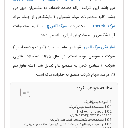
می باشد این شرکت ارائه دهنده خدمات به مشتریان عزیز می
باشد. کلیه محصولات مواد شیمیایی آزمایشگاهی از جمله مواد
مرک
merck
، محصولات
سیگماآلدریچ
و کلیه محصولات
آزمایشگاهی را به مشتریان ایرانی ارائه می دهد.
نمایندگی
مرک
آلمان
تقریبا در تمام عمر خود (غیراز دو دهه اخیر )
شرکت خصوصی بوده است. در سال 1995 تشکیلات قانونی
شرکت از سهامی خاص به سهامی عام تبدیل شد. البته هنوز هم
70 درصد سهام شرکت متعلق به خانواده مرک است.
مطالعه خواهید کرد:
اسید هیدروکلریک
مشخصات اسید هیدروکلریک
Hydrochloric acid
4 mol/l, EMPROVE® EXPERT
مشخصات فیزیکوشیمیایی اسید هیدروکلریک
آیا اسید هیدروکلریک در صنعت غذایی نیز مورد استفاده قرار می‌گیرد؟