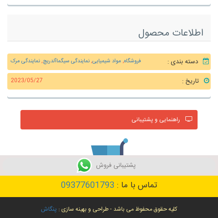
اطلاعات محصول
دسته بندی :
فروشگاه
,
مواد شیمیایی
,
نمایندگی سیگماآلدریچ
,
نمایندگی مرک
تاریخ :
2023/05/27
راهنمایی و پشتیبانی
پشتیبانی فروش
تماس با ما :
09377601793
خرید محصول
کلیه حقوق محفوظ می باشد - طراحی و بهینه سازی :
پنگاش