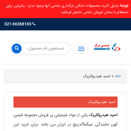
×
توجه!
بدلیل کثرت محصولات امکان بارگذاری تمامی آنها وجود ندارد. بنابراین برای
استعلام با بخش فروش تماس حاصل فرمائید.
021-66368169
خانه
»
اسید هیدروکلریک
اسید هیدروکلریک
اسید
هیدروکلریک
یکی از مواد شیمیایی پر فروش مجموعه شیمی
کهن نمایندگی سیگماآلدریچ در ایران می باشد. برای خرید این