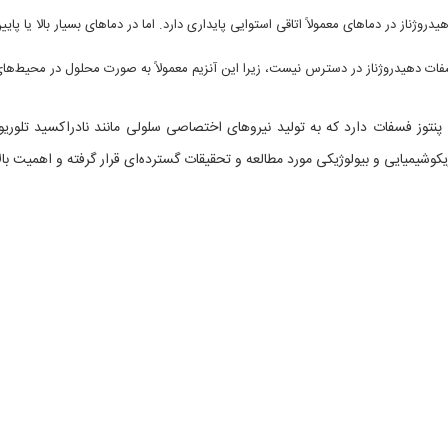
Thermal Stabilit): گلوکز-6-فسفات دهیدروژناز در دماهای معمولاً اتاقی استوایی پایداری دارد. اما در دماهای بسیار بالا یا پای
ذوب: اطلاعات دقیق در مورد نقطه ذوب گلوکز-6-فسفات دهیدروژناز در دسترس نیست، زیرا این آنزیم معمولاً به صورت محلول در محیط‌
یی پنتوز فسفات دارد که به تولید نیروهای اختصاصی سلولی مانند نادراکسید تلوریو
یکوشیمیایی و بیولوژیکی مورد مطالعه و تحقیقات گسترده‌ای قرار گرفته و اهمیت بال