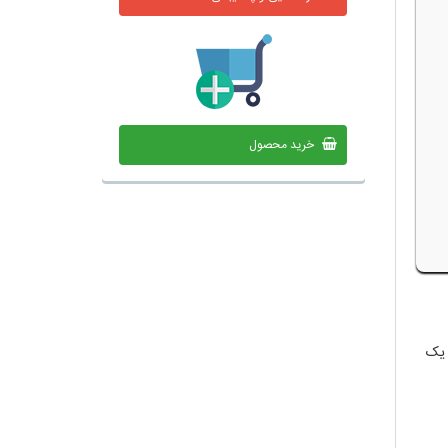
خرید محصول
ناز (G-6-P-DH) یک آنزیم تنظیم کننده کلیدی در اولین مرحله از مسیر پنتوز فسفات است. G-6-P-DH یک