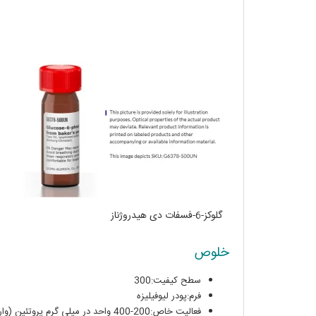
گلوکز-6-فسفات دی هیدروژناز
خلوص
سطح کیفیت:300
فرم:پودر لیوفیلیزه
فعالیت خاص:200-400 واحد در میلی گرم پروتئین (واربورگ-کریستین اصلاح شده)