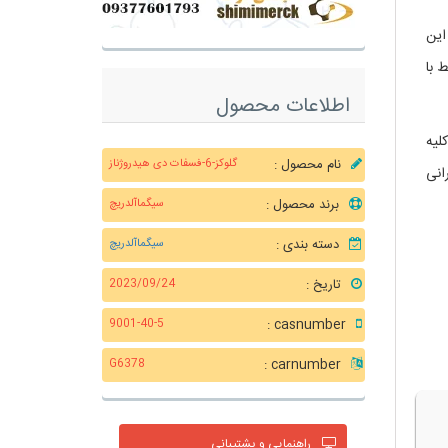
. این
 با
اطلاعات محصول
لیه
نام محصول :
گلوکز-6-فسفات دی هیدروژناز
انی
برند محصول :
سیگماآلدریچ
دسته بندی :
سیگماآلدریچ
تاریخ :
2023/09/24
casnumber :
9001-40-5
carnumber :
G6378
راهنمایی و پشتیبانی