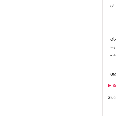
ارای
رای
 وب
هده
G6
Gluc