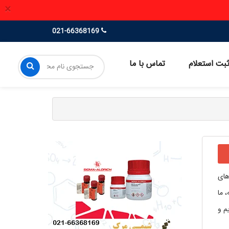
×
021-66368169
بت استعلام
تماس با ما
های
 ما
م و