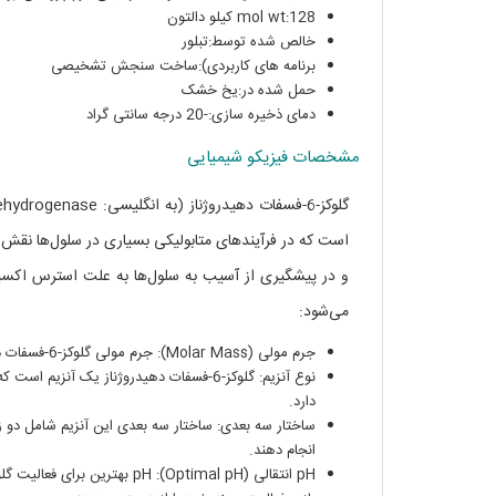
mol wt:128 کیلو دالتون
خالص شده توسط:تبلور
برنامه های کاربردی):ساخت سنجش تشخیصی
حمل شده در:یخ خشک
دمای ذخیره سازی:-20 درجه سانتی گراد
مشخصات فیزیکو شیمیایی
و در پیشگیری از آسیب به سلول‌ها به علت استرس اکسیدا
می‌شود:
جرم مولی (Molar Mass): جرم مولی گلوکز-6-فسفات دهیدروژناز حدوداً ۶۱.۹ گرم بر مول (g/mol) می‌باشد.
نوع آنزیم: گلوکز-6-فسفات دهیدروژناز یک 
دارد.
انجام دهند.