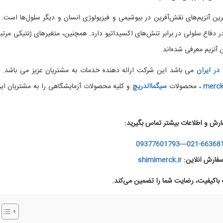
 دی‌هیدروژناز (G6PD) یکی از مهمترین آنزیم‌های نقش‌آفرین در بیوشیمی و فیزیولوژی انسان و دیگر سلول‌ها است
دفاع سلولی در برابر تنش‌های اکسیداتیو دارد. همچنین، متغیرهای ژنتیکی مرتبط
در ایران
می باشد این شرکت ارائه دهنده خدمات به مشتریان عزیز می باشد. ک
merc
، محصولات
سیگماآلدریچ
و کلیه محصولات آزمایشگاهی را به مشتریان ایر
ارش و اطلاعات بیشتر تماس بگیرید:
09377601793
—
021-66368
فارش آنلاین:
shimimerck.ir
اکیفیت، رضایت شما را تضمین می‌کند.