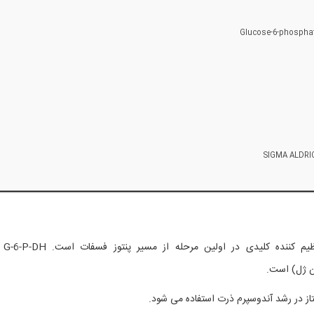
Glucose-6-phosphat
گلوکز 6-فسفات دهیدروژ