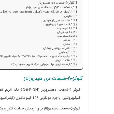
گلوکز-6-فسفات دی هیدروژناز
مشخصات گلوکز-6-فسفات دی هیدروژناز
e Dehydrogenase from baker’s yeast (S. cerevisiae)
خلوص
مشخصات فیزیکو شیمیایی
اقدامات بیوشیمی/فیزیول
تعریف واحد
فرم فیزیکی
بسته بندی
ساختار
عملکرد
نقش در بیوشیمی پزشکی
نتیجه‌گیری
آرشيو دسته بندي ها : محصولات مرک merck & سيگماآلدريچ SIGMA ALDRICH
اطلاعات فروش
قیمت – فروش مواد شیمیایی سیگماآلدریچ – شیمی مرک
گلوکز-6-فسفات دی هیدروژناز
گلیکوپروتئین با جرم مولکولی 128 کیلو دالتون (فیلتراسیون ژل) است.
گلوکز-6-فسفات دهیدروژناز برای آزمایش فعالیت کتوز ردوکتاز در رشد آندوسپرم ذرت استفاده می شود.