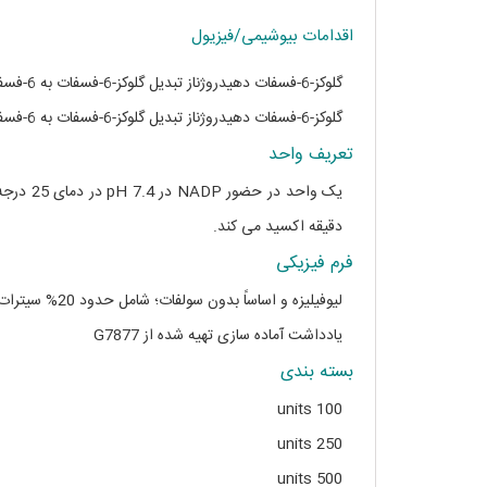
اقدامات بیوشیمی/فیزیول
گلوکز-6-فسفات دهیدروژناز تبدیل گلوکز-6-فسفات به 6-فسفوگلوکونولاستون را به عنوان اولین مرحله در مسیر پنتوز فسفات کاتالیز می کند.
گلوکز-6-فسفات دهیدروژناز تبدیل گلوکز-6-فسفات به 6-فسفوگلوکونولاستون را به عنوان اولین مرحله در مسیر پنتوز فسفات کاتالیز می کند.
تعریف واحد
دقیقه اکسید می کند.
فرم فیزیکی
لیوفیلیزه و اساساً بدون سولفات؛ شامل حدود 20% سیترات سدیم بر اساس وزن خشک
یادداشت آماده سازی تهیه شده از G7877
بسته بندی
100 units
250 units
500 units