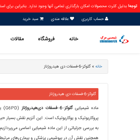
توجه!
بدلیل کثرت محصولات امکان بارگذاری تمامی آنها وجود ندارد. بنابراین برای ا
حساب کاربری
علاقه مندی
سبد خرید
خانه
فروشگاه
مقالات
خانه
»
گلوکز-6-فسفات دی هیدروژناز
گلوکز-6-فسفات دی هیدروژناز
ماده شیمیایی
گلوکز
–
6
–
فسفات
دی‌هیدروژناز
(PD
پروکاریوتیک و یوکاریوتیک است. این آنزیم نقش بسیار حیات
به بررسی جزئیاتی از این ماده شیمیایی اساسی می‌پردازیم.
همچنین نقش آن در بیوشیمی پزشکی و بیماری‌های مرتبط با