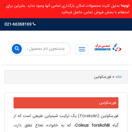
×
توجه!
بدلیل کثرت محصولات امکان بارگذاری تمامی آنها وجود ندارد. بنابراین برای
استعلام با بخش فروش تماس حاصل فرمائید.
021-66368169
خانه
»
فورسکولین
فورسکولین
فورسکولین (Forskolin) یک ترکیب شیمیایی طبیعی است که از
گیاه
Coleus forskohlii
، که به خانواده نعناع تعلق دارد،