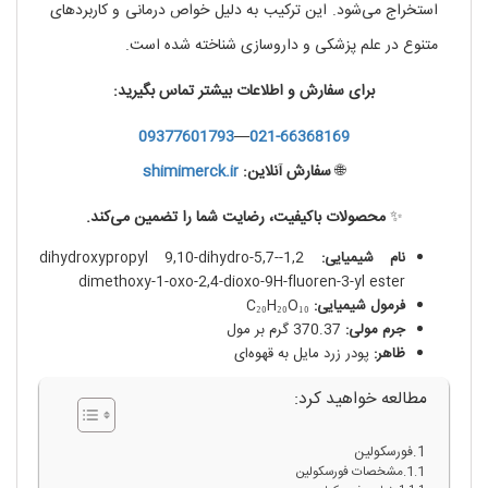
استخراج می‌شود. این ترکیب به دلیل خواص درمانی و کاربردهای
متنوع در علم پزشکی و داروسازی شناخته شده است.
برای سفارش و اطلاعات بیشتر تماس بگیرید:
09377601793
—
021-66368169
🌐
سفارش آنلاین:
shimimerck.ir
✨
محصولات باکیفیت، رضایت شما را تضمین می‌کند.
نام شیمیایی:
1,2-dihydroxypropyl 9,10-dihydro-5,7-
dimethoxy-1-oxo-2,4-dioxo-9H-fluoren-3-yl ester
فرمول شیمیایی:
C₂₀H₂₀O₁₀
جرم مولی:
370.37 گرم بر مول
ظاهر:
پودر زرد مایل به قهوه‌ای
مطالعه خواهید کرد:
فورسکولین
مشخصات فورسکولین