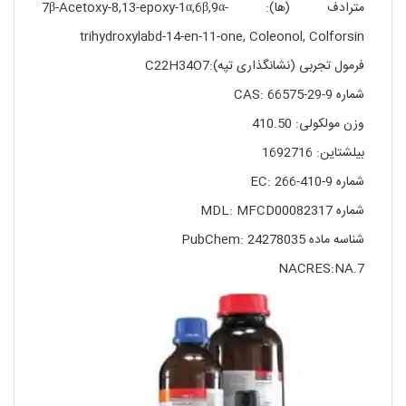
مترادف (ها): 7β-Acetoxy-8,13-epoxy-1α,6β,9α-
trihydroxylabd-14-en-11-one, Coleonol, Colforsin
فرمول تجربی (نشانگذاری تپه):C22H34O7
شماره CAS: 66575-29-9
وزن مولکولی: 410.50
بیلشتاین: 1692716
شماره EC: 266-410-9
شماره MDL: MFCD00082317
شناسه ماده PubChem: 24278035
NACRES:NA.7