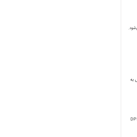
ت. این شاخص به
یش داده می‌شود که نشان‌دهنده رابطه بین غلظت نمونه و درصد احیای DPPH