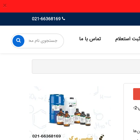
×
021-66368169
بت استعلام
تماس با ما
1,1-دی‌فنیل-2-
ضور آنتی‌اکسیدان‌ها