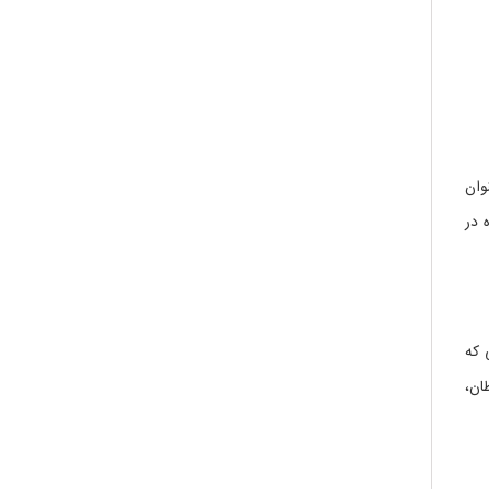
کاهش رنگ بنفش DPPH به عنوان
 در
 که
طان،