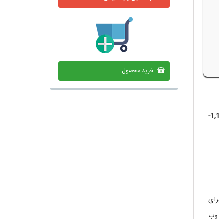
خرید محصول
1,1-
رای
 وب