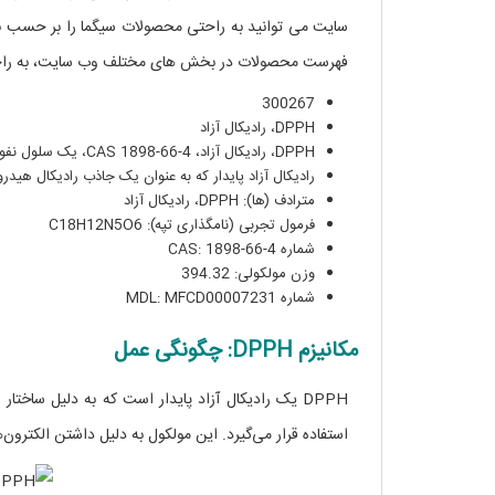
سایت می توانید به راحتی محصولات سیگما را بر حسب نا
فهرست محصولات در بخش های مختلف وب سایت، به راحت
300267
DPPH، رادیکال آزاد
DPPH، رادیکال آزاد، CAS 1898-66-4، یک سلول نفوذپذیر است،
رادیکال آزاد پایدار که به عنوان یک جاذب رادیکال هید
مترادف (ها): DPPH، رادیکال آزاد
فرمول تجربی (نامگذاری تپه): C18H12N5O6
شماره CAS: 1898-66-4
وزن مولکولی: 394.32
شماره MDL: MFCD00007231
مکانیزم DPPH: چگونگی عمل
DPPH یک رادیکال آزاد پایدار است که به دلیل ساخ
استفاده قرار می‌گیرد. این مولکول به دلیل داشتن الکترون