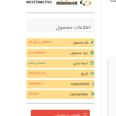
اده
اطلاعات محصول
نام محصول :
DPPH، رادیکال آزاد
برند محصول :
supelco مرک
دسته بندی :
دسته‌بندی نشده
تاریخ :
2024/05/23
casnumber :
1898-66-4
carnumber :
300267
راهنمایی و پشتیبانی