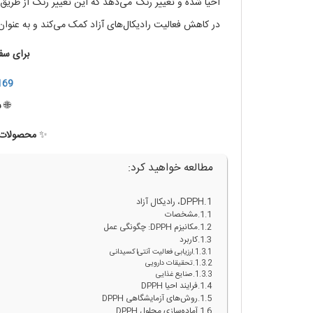
احیا شده و تغییر رنگ می‌دهد که این تغییر رنگ از طریق ا
در کاهش فعالیت رادیکال‌های آزاد کمک می‌کند و به عنوان 
برای سف
169
🌐
س
✨
محصولات ب
مطالعه خواهید کرد:
DPPH، رادیکال آزاد
مشخصات
مکانیزم DPPH: چگونگی عمل
کاربرد
ارزیابی فعالیت آنتی‌اکسیدانی
تحقیقات دارویی
صنایع غذایی
فرایند احیا DPPH
روش‌های آزمایشگاهی DPPH
آماده‌سازی محلول DPPH