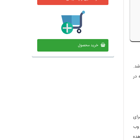
خرید محصول
شد.
 در
رای
 وب
هده