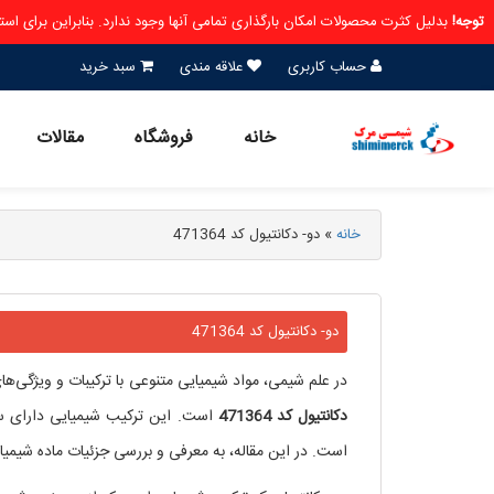
توجه!
بدلیل کثرت محصولات امکان بارگذاری تمامی آنها وجود ندارد. بنابراین برای ا
حساب کاربری
علاقه مندی
سبد خرید
خانه
فروشگاه
مقالات
خانه
»
دو- دکانتیول کد 471364
دو- دکانتیول کد 471364
در علم شیمی، مواد شیمیایی متنوعی با ترکیبات و ویژگی‌ها
دکانتیول
کد
471364
است. این ترکیب شیمیایی دارای سا
است. در این مقاله، به معرفی و بررسی جزئیات ماده شیمیایی دو-دکانتیول کد 471364 از جمله ساختار، 