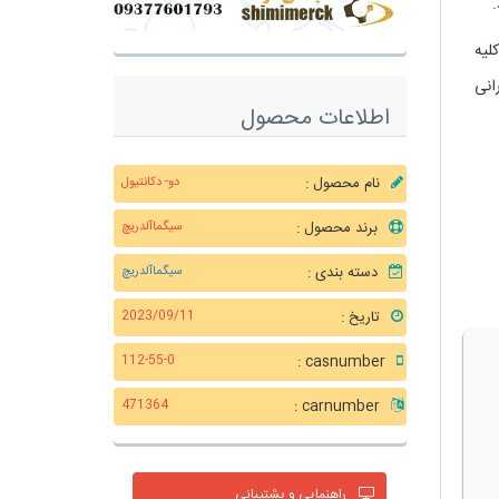
لیه
انی
اطلاعات محصول
نام محصول :
دو- دکانتیول
برند محصول :
سیگماآلدریچ
دسته بندی :
سیگماآلدریچ
تاریخ :
2023/09/11
casnumber :
112-55-0
carnumber :
471364
راهنمایی و پشتیبانی