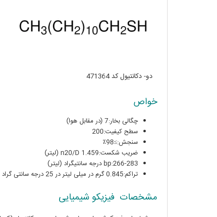
دو- دکانتیول کد 471364
خواص
چگالی بخار:7 (در مقابل هوا)
سطح کیفیت:200
سنجش:≥98٪
ضریب شکست:n20/D 1.459 (لیتر)
bp:266-283 درجه سانتیگراد (لیتر)
تراکم:0.845 گرم در میلی لیتر در 25 درجه سانتی گراد (لیتر)
مشخصات فیزیکو شیمیایی