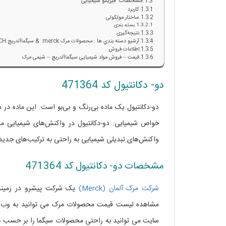
مشخصات فیزیکو شیمیایی
کاربرد
ساختار مولکولی
بسته بندی
نتیجه‌گیری
آرشيو دسته بندي ها : محصولات مرک merck & سيگماآلدريچ SIGMA ALDRICH
اطلاعات فروش
قیمت – فروش مواد شیمیایی سیگماآلدریچ – شیمی مرک
دو- دکانتیول کد 471364
دو-دکانتیول یک ماده بی‌رنگ و بی‌بو است. این ماده د
خواص شیمیایی: دو-دکانتیول در واکنش‌های شیمیایی مخ
واکنش‌های تبدیلی شیمیایی به راحتی به ترکیب‌های جدید
مشخصات دو- دکانتیول کد 471364
شرکت مرک آلمان (Merck)
یک شرکت پیشرو در زمینه 
مشاهده لیست قیمت محصولات مرک می توانید به وب س
سایت می توانید به راحتی محصولات سیگما را بر حسب نا