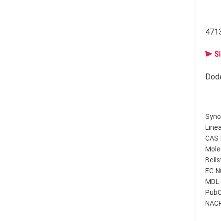
471
Syno
Line
CAS 
Mole
Beil
EC N
MDL 
PubC
NACR