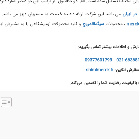
یی مختلف تشکیل شده است. نام “دو-دکانتیول” از ترکیب این دو عنصر اشاره دارد.
در ایران
می باشد این شرکت ارائه دهنده خدمات به مشتریان عزیز می باشد. ک
merc
، محصولات
سیگماآلدریچ
و کلیه محصولات آزمایشگاهی را به مشتریان ایر
ارش و اطلاعات بیشتر تماس بگیرید:
09377601793
—
021-66368
فارش آنلاین:
shimimerck.ir
اکیفیت، رضایت شما را تضمین می‌کند.