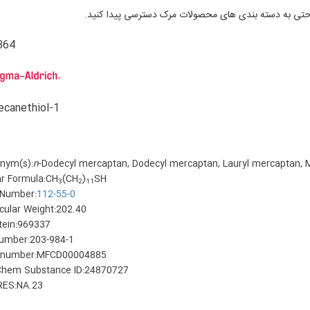
ی به دسته بندی های محصولات مرک دسترسی پیدا کنید.
364
1-Dodecanethiol
nym(s):
n
-Dodecyl mercaptan, Dodecyl mercaptan, Lauryl mercaptan, 
ar Formula:CH
(CH
)
SH
3
2
11
Number:
112-55-0
cular Weight:202.40
stein:969337
umber:203-984-1
number:MFCD00004885
hem Substance ID:24870727
ES:NA.23