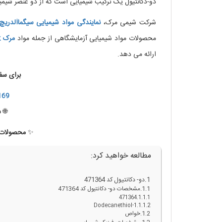
دو-دکانتیول یک ترکیب شیمیایی است که از دو عنصر شیمیا
شرکت شیمی مرک،
نمایندگی مواد شیمیایی
سیگماآلدریچ
محصولات مواد شیمیایی آزمایشگاهی از جمله مواد
مرک
k
ارائه می دهد.
برای سف
169
🌐
س
✨
محصولات ب
مطالعه خواهید کرد:
دو- دکانتیول کد 471364
مشخصات دو- دکانتیول کد 471364
471364
1-Dodecanethiol
خواص