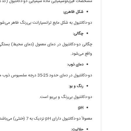
مشخصات فیزیکوشیمیایی ماده شیمیایی دو-دکانتیول (کد 471364):
شکل ظاهری:
دو-دکانتیول به شکل مایع ترانسپارانت بی‌رنگ ظاهر می‌شود
چگالی:
واقع می‌شود.
دمای ذوب:
دو-دکانتیول در دمای حدود 25-35 درجه سلسیوس ذوب می‌شود.
رنگ و بو:
دو-دکانتیول بی‌رنگ و بی‌بو است.
pH:
معمولاً دو-دکانتیول دارای pH نزدیک به 7 (خنثی) می‌باشد.
حلالیت: