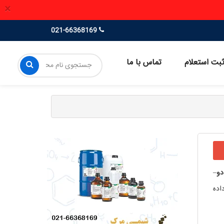
×
021-66368169
بت استعلام
تماس با ما
دو
–
اده