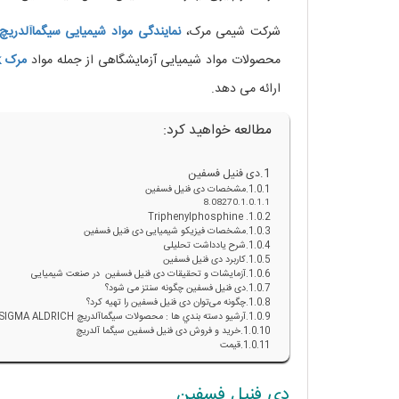
شرکت شیمی مرک،
نمایندگی مواد شیمیایی
سیگماآلدریچ
محصولات مواد شیمیایی آزمایشگاهی از جمله مواد
مرک
k
ارائه می دهد.
مطالعه خواهید کرد:
دی فنیل فسفین
مشخصات دی فنیل فسفین
8.08270
Triphenylphosphine
مشخصات فیزیکو شیمیایی دی فنیل فسفین
شرح یادداشت تحلیلی
کاربرد دی فنیل فسفین
آزمایشات و تحقیقات دی فنیل فسفین در صنعت شیمیایی
دی فنیل فسفین چگونه سنتز می شود؟
چگونه می‌توان دی فنیل فسفین را تهیه کرد؟
آرشيو دسته بندي ها : محصولات سيگماآلدريچ SIGMA ALDRICH
خرید و فروش دی فنیل فسفین سیگما آلدریچ
قیمت
دی فنیل فسفین