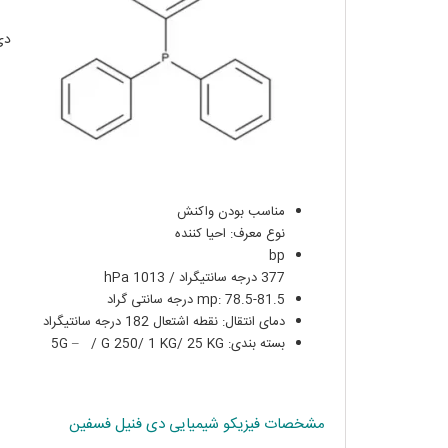
دی 
مناسب بودن واکنش
نوع معرف: احیا کننده
bp
377 درجه سانتیگراد / 1013 hPa
mp: 78.5-81.5 درجه سانتی گراد
دمای انتقال: نقطه اشتعال 182 درجه سانتیگراد
بسته بندی: 5G – / G 250/ 1 KG/ 25 KG
مشخصات فیزیکو شیمیایی دی فنیل فسفین