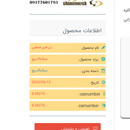
لیه
انی
اطلاعات محصول
نام محصول :
دی فنیل فسفین
برند محصول :
سیگماآلدریچ
دسته بندی :
سیگماآلدریچ
تاریخ :
2023/06/15
casnumber :
8.08270
carnumber :
8.08270
راهنمایی و پشتیبانی