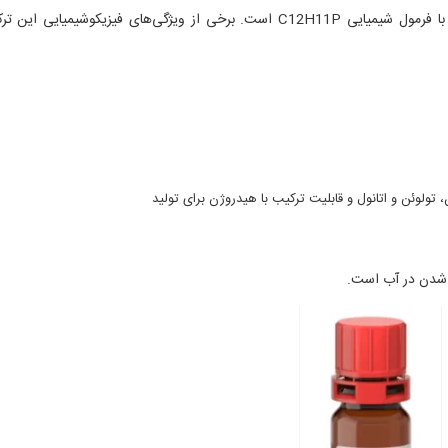
دی فنیل فسفین یک ترکیب شیمیایی از گروه فسفین‌ها با فرمول شیمیایی C12H11P است. برخی از ویژگی‌های فیزیکوشیمیایی ا
، تولوئن و اتانول و قابلیت ترکیب با هیدروژن برای تولید
ل شدن در آب است.