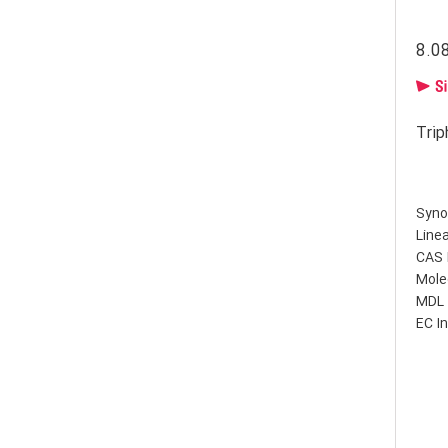
8.0
Syno
Line
CAS 
Mole
MDL 
EC I