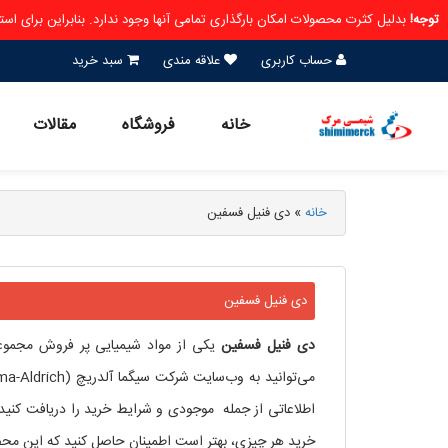
توجه!
بدلیل کثرت محصولات امکان بارگذاری تمامی آنها وجود ندارد. بنابراین برای ا
حساب کاربری
علاقه مندی
سبد خرید
خانه
فروشگاه
مقالات
خانه
»
دی فنیل فسفین
دی فنیل فسفین
دی
فنیل
فسفین
یکی از مواد شیمیایی پر فروش مجموع
می‌توانید به وب‌سایت شرکت سیگما آلدریچ (Sigma-Aldrich) به آدرس
اطلاعاتی از جمله موجودی و شرایط خرید را دریافت کنید.
خرید هر چیزی، بهتر است اطمینان حاصل کنید که این مح