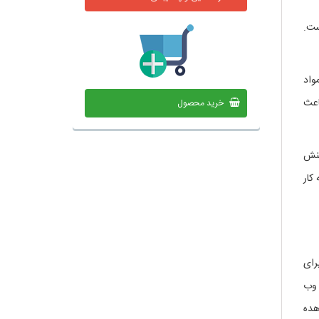
است.
واد
اعث
خرید محصول
کنش
کار
رای
 وب
هده