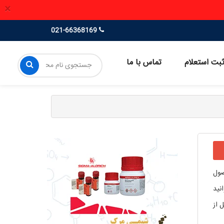
×
021-66368169
بت استعلام
تماس با ما
صول
نید
 از