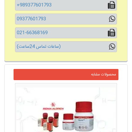
+989377601793
09377601793
021-66368169
(ساعات تماس 24ساعت)
محصولات مشابه