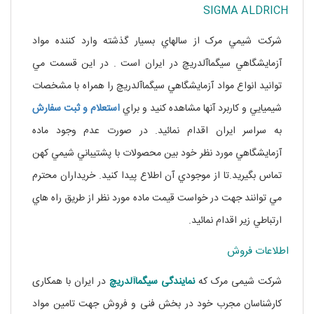
SIGMA ALDRICH
شرکت شيمي مرک از سالهاي بسيار گذشته وارد کننده مواد
آزمايشگاهي سيگماآلدريچ در ايران است . در اين قسمت مي
توانيد انواع مواد آزمايشگاهي سيگماآلدريچ را همراه با مشخصات
شيميايي و کاربرد آنها مشاهده کنيد و براي
استعلام و ثبت سفارش
به سراسر ايران اقدام نمائيد. در صورت عدم وجود ماده
آزمايشگاهي مورد نظر خود بين محصولات با پشتيباني شيمي کهن
تماس بگيريد.تا از موجودي آن اطلاع پيدا کنيد. خريداران محترم
مي توانند جهت در خواست قيمت ماده مورد نظر از طريق راه هاي
ارتباطي زير اقدام نمائيد.
اطلاعات فروش
شرکت شیمی مرک که
نمایندگی
سیگماآلدریچ
در ایران با همکاری
کارشناسان مجرب خود در بخش فنی و فروش جهت تامین مواد