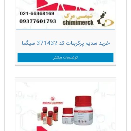
خرید سدیم پرکربنات کد 371432 سیگما
توضیحات بیشتر