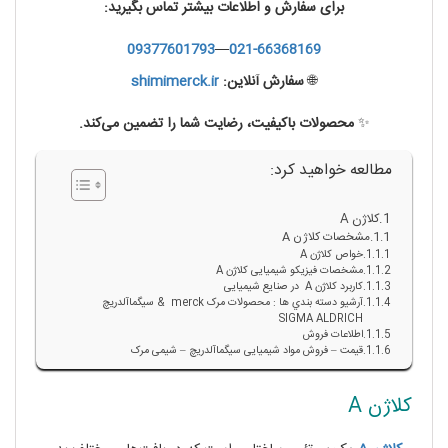
برای سفارش و اطلاعات بیشتر تماس بگیرید:
09377601793
—
021-66368169
🌐
سفارش آنلاین:
shimimerck.ir
✨
محصولات باکیفیت، رضایت شما را تضمین می‌کند.
مطالعه خواهید کرد:
کلاژن A
مشخصات کلاژن A
خواص کلاژن A
مشخصات فیزیکو شیمیایی کلاژن A
کاربرد کلاژن A در صنایع شیمیایی
آرشيو دسته بندي ها : محصولات مرک merck & سيگماآلدريچ
SIGMA ALDRICH
اطلاعات فروش
قیمت – فروش مواد شیمیایی سیگماآلدریچ – شیمی مرک
کلاژن A