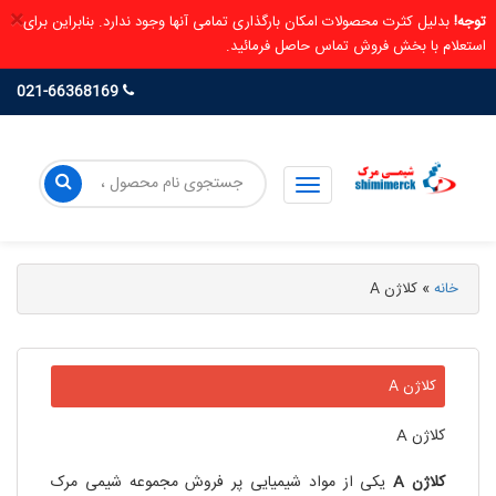
×
توجه!
بدلیل کثرت محصولات امکان بارگذاری تمامی آنها وجود ندارد. بنابراین برای
استعلام با بخش فروش تماس حاصل فرمائید.
021-66368169
خانه
»
کلاژن A
کلاژن A
کلاژن A
کلاژن
A
یکی از مواد شیمیایی پر فروش مجموعه شیمی مرک