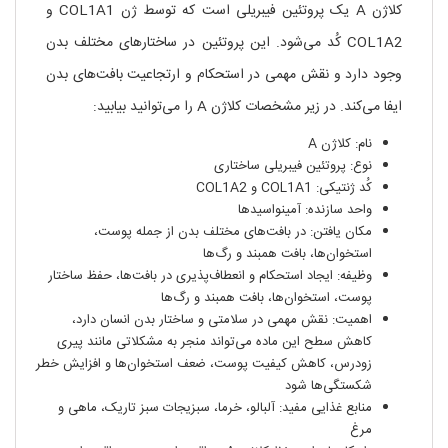
کلاژن A یک پروتئین فیبریلی است که توسط ژن COL1A1 و
COL1A2 کُد می‌شود. این پروتئین در ساختارهای مختلف بدن
وجود دارد و نقش مهمی در استحکام و ارتجاعیت بافت‌های بدن
ایفا می‌کند. در زیر مشخصات کلاژن A را می‌توانید بیابید:
نام: کلاژن A
نوع: پروتئین فیبریلی ساختاری
کُد ژنتیکی: COL1A1 و COL1A2
واحد سازنده: آمینواسیدها
مکان یافتن: در بافت‌های مختلف بدن از جمله پوست،
استخوان‌ها، بافت همبند و رگ‌ها
وظیفه: ایجاد استحکام و انعطاف‌پذیری در بافت‌ها، حفظ ساختار
پوست، استخوان‌ها، بافت همبند و رگ‌ها
اهمیت: نقش مهمی در سلامتی و ساختار بدن انسان دارد،
کاهش سطح این ماده می‌تواند منجر به مشکلاتی مانند پیری
زودرس، کاهش کیفیت پوست، ضعف استخوان‌ها و افزایش خطر
شکستگی‌ها شود
منابع غذایی مفید: آلبالو، خرما، سبزیجات سبز تاریک، ماهی و
مرغ