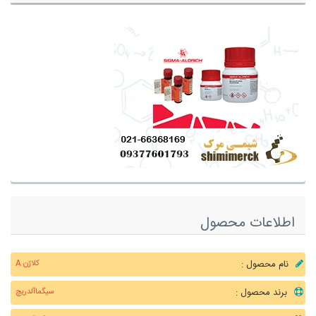
اطلاعات محصول
نام محصول :
کلاژن A
برند محصول :
سیگماآلدریچ