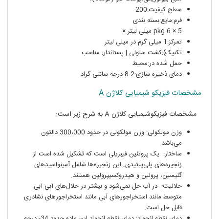
سطح کیفیت:200
فرم:مایع:بسته بندی
pkg 6 × 5 میلی لیتر ×
تمرکز:1 میلی گرم در میلی لیتر
تکنیک):کشت سلولی | پستاندار: مناسب
حمل شده در:محیط
دمای ذخیره سازی:2-8 درجه سانتی گراد
مشخصات فیزیکو شیمیایی کلاژن A
مشخصات فیزیکوشیمیایی کلاژن A به شرح زیر است:
وزن مولکولی: وزن مولکولی در حدود 300،000 دالتون
می‌باشد.
ساختار: یک پروتئین فیبریلی است که تشکیل شده است از
زنجیره‌های پلی‌پپتیدی. این زنجیره‌ها شامل آمینواسیدهای
گلیسین، پرولین و هیدروکسیپرولین هستند.
حلالیت: در آب حل نمی‌شود و بیشتر در حلال‌های آبی-آبی
متوسط مانند استخراجورهای آبی مانند استخراجورهای نشادری
قابل حل است.
دمای نقطه انجماد: دمای نقطه انجماد این ماده حدود 34- درجه