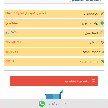
نام محصول :
کلسترول اکسیداز از Streptomyces
برند محصول :
سیگماآلدریچ
دسته بندی :
سیگماآلدریچ
تاریخ :
2023/09/17
casnumber :
9028-76-6
carnumber :
C8649
راهنمایی و پشتیبانی
پشتیبانی فروش