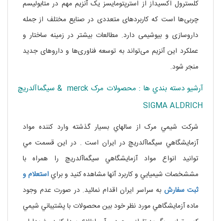
کلسترول اکسیداز از استرپتومایسز یک آنزیم مهم در متابولیسم
چربی‌ها است که کاربردهای متعددی در صنایع مختلف از جمله
داروسازی و بیوشیمی دارد. مطالعات بیشتر در زمینه ساختار و
عملکرد این آنزیم می‌تواند به توسعه فناوری‌ها و داروهای جدید
منجر شود.
آرشيو دسته بندي ها : محصولات مرک merck & سيگماآلدريچ
SIGMA ALDRICH
شرکت شيمي مرک از سالهاي بسيار گذشته وارد کننده مواد
آزمايشگاهي سيگماآلدريچ در ايران است . در اين قسمت مي
توانيد انواع مواد آزمايشگاهي سيگماآلدريچ را همراه با
مششخصات شيميايي و کاربرد آنها مشاهده کنيد و براي
استعلام و
ثبت سفارش
به سراسر ايران اقدام نمائيد. در صورت عدم وجود
ماده آزمايشگاهي مورد نظر خود بين محصولات با پشتيباني شيمي