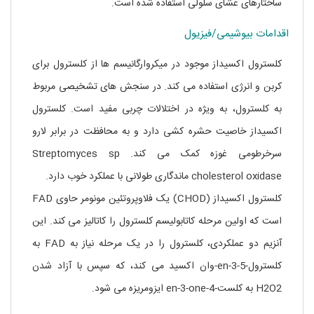
ساختارهای غشای سلولی استفاده شده است.
اقدامات بیوشیمی/فیزیول
کلسترول اکسیداز موجود در میکروارگانیسم ها از کلسترول برای
کربن و انرژی استفاده می کند. در سنجش های تشخیصی مربوط
به کلسترول، به ویژه در اختلالات چربی مفید است. کلسترول
اکسیداز خاصیت حشره کشی دارد و به محافظت در برابر لارو
سرخرطومی غوزه کمک می کند. Streptomyces sp
cholesterol oxidase ماندگاری طولانی با عملکرد خوب دارد.
کلسترول اکسیداز (CHOD) یک فلاوپروتئین مونومر حاوی FAD
است که اولین مرحله کاتابولیسم کلسترول را کاتالیز می کند. این
آنزیم دو عملکردی، کلسترول را در یک مرحله نیاز به FAD به
کلسترول-5-en-3-وان اکسید می کند، که سپس با آزاد شدن
H2O2 به کلست-4-en-3-one ایزومریزه می شود.