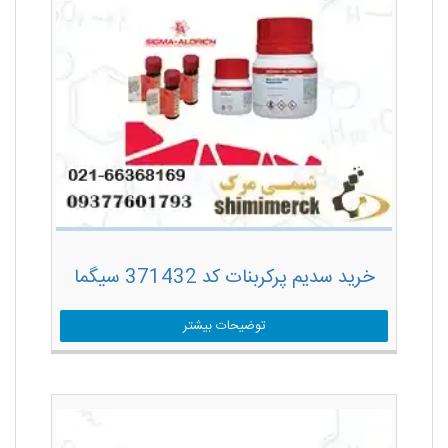
خرید سدیم پرکربنات کد 371432 سیگما
توضیحات بیشتر