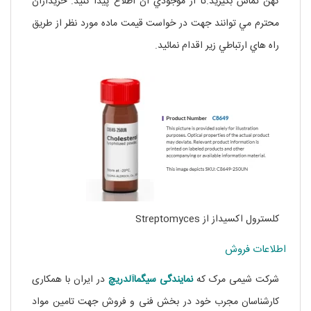
کهن تماس بگيريد.تا از موجودي آن اطلاع پيدا کنيد. خريداران
محترم مي توانند جهت در خواست قيمت ماده مورد نظر از طريق
راه هاي ارتباطي زير اقدام نمائيد.
آل
کلسترول اکسیداز از Streptomyces
اطلاعات فروش
شرکت شیمی مرک که
نمایندگی
سیگماآلدریچ
در ایران با همکاری
کارشناسان مجرب خود در بخش فنی و فروش جهت تامین مواد