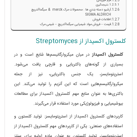
فرم فیزیکی
نتیجه‌گیری
آرشيو دسته بندي ها : محصولات مرک merck & سيگماآلدريچ
SIGMA ALDRICH
اطلاعات فروش
قیمت – فروش مواد شیمیایی سیگماآلدریچ – شیمی مرک
کلسترول اکسیداز از Streptomyces
کلسترول
اکسیداز
در میان میکروارگانیسم‌ها شایع است و در
بسیاری از گونه‌های باکتریایی و قارچی یافت می‌شود.
استرپتومایسز، یک جنس باکتریایی، نیز از جمله
میکروارگانیسم‌هایی است که این آنزیم را تولید می‌کند. این
باکتری‌ها به عنوان منابع مهم کلسترول اکسیداز برای مطالعات
بیوشیمیایی و فیزیولوژیکی مورد استفاده قرار می‌گیرند.
کاربردهای کلسترول اکسیداز از استرپتومایسز: تولید کلستون و
استفاده‌های صنعتی: یکی از کاربردهای مهم کلسترول اکسیداز از
استرپتومایسز، تولید کلستون به عنوان ماده اولیه برای سنتز