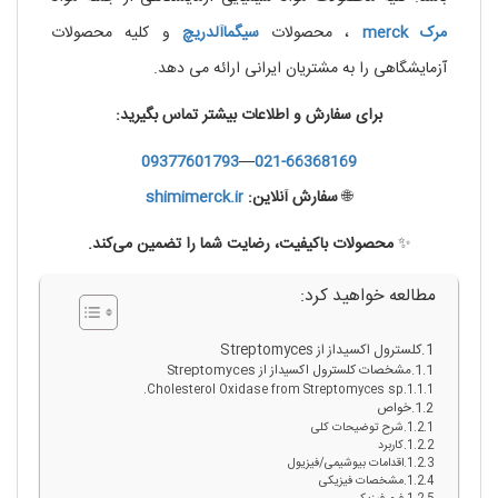
مرک
merck
، محصولات
سیگماآلدریچ
و کلیه محصولات
آزمایشگاهی را به مشتریان ایرانی ارائه می دهد.
برای سفارش و اطلاعات بیشتر تماس بگیرید:
09377601793
—
021-66368169
🌐
سفارش آنلاین:
shimimerck.ir
✨
محصولات باکیفیت، رضایت شما را تضمین می‌کند.
مطالعه خواهید کرد:
کلسترول اکسیداز از Streptomyces
مشخصات کلسترول اکسیداز از Streptomyces
Cholesterol Oxidase from Streptomyces sp.
خواص
شرح توضیحات کلی
کاربرد
اقدامات بیوشیمی/فیزیول
مشخصات فیزیکی