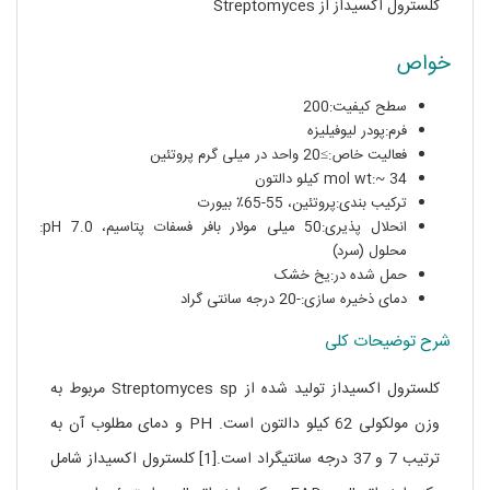
کلسترول اکسیداز از Streptomyces
خواص
سطح کیفیت:200
فرم:پودر لیوفیلیزه
فعالیت خاص:≥20 واحد در میلی گرم پروتئین
mol wt:~ 34 کیلو دالتون
ترکیب بندی:پروتئین، 55-65٪ بیورت
انحلال پذیری:50 میلی مولار بافر فسفات پتاسیم، pH 7.0:
محلول (سرد)
حمل شده در:یخ خشک
دمای ذخیره سازی:-20 درجه سانتی گراد
شرح توضیحات کلی
کلسترول اکسیداز تولید شده از Streptomyces sp مربوط به
وزن مولکولی 62 کیلو دالتون است. PH و دمای مطلوب آن به
ترتیب 7 و 37 درجه سانتیگراد است.[1] کلسترول اکسیداز شامل