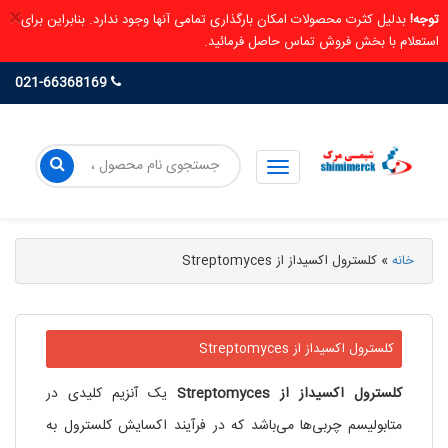
×
توجه!
بدلیل کثرت محصولات امکان بارگذاری تمامی آنها وجود ندارد. بنابراین برای
استعلام با بخش فروش تماس حاصل فرمائید.
021-66368169
خانه
»
کلسترول اکسیداز از Streptomyces
کلسترول اکسیداز از Streptomyces
کلسترول اکسیداز
از
Streptomyces
یک آنزیم کلیدی در
متابولیسم چربی‌ها می‌باشد که در فرآیند اکسایش کلسترول به