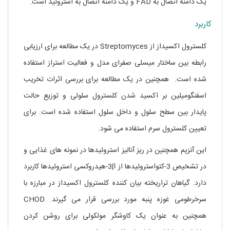
یک دامنه اتصال به FAD و یک دامنه اتصال به استروئید است.
کاربرد
کلسترول اکسیداز از Streptomyces در یک مطالعه برای ارزیابی
رابطه بین ساختار میسلی صفرای مدل و فعالیت استراز استفاده
شده است. همچنین در یک مطالعه برای بررسی اثرات تخریب
اسفنگومیلین بر اکسید شدن کلسترول سلولی و توزیع حالت
پایدار بین سطح سلول و داخل سلول استفاده شده است. برای
تعیین کلسترول سرم استفاده می شود.
این آنزیم همچنین در ریز آنالیز استروئیدها در نمونه های غذایی و
در تشخیص 3-کتواستروئیدها از 3β-هیدروکسی استروئیدها کاربرد
دارد. گیاهان تراریخته بیان کننده کلسترول اکسیداز در مبارزه با
سرخرطومی غوزه پنبه مورد بررسی قرار می گیرند. CHOD
همچنین به عنوان یک کاوشگر مولکولی برای روشن کردن