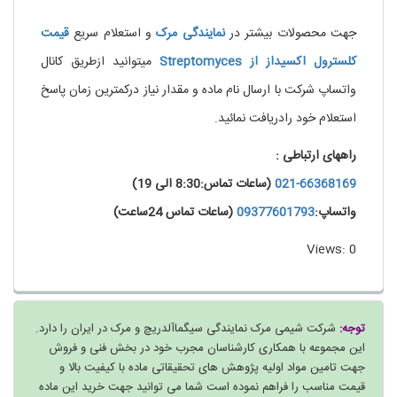
جهت محصولات بیشتر در
نمایندگی
مرک
و استعلام سریع
قیمت
کلسترول اکسیداز از
Streptomyces
میتوانید ازطریق کانال
واتساپ شرکت با ارسال نام ماده و مقدار نیاز درکمترین زمان پاسخ
استعلام خود رادریافت نمائید.
راههای ارتباطی :
021-66368169
(ساعات تماس:8:30 الی 19)
واتساپ:
09377601793
(ساعات تماس 24ساعت)
Views: 0
توجه:
شرکت شیمی مرک نمایندگی سیگماآلدریچ و مرک در ایران را دارد.
این مجموعه با همکاری کارشناسان مجرب خود در بخش فنی و فروش
جهت تامین مواد اولیه پژوهش های تحقیقاتی ماده با کیفیت بالا و
قیمت مناسب را فراهم نموده است شما می توانید جهت خرید این ماده