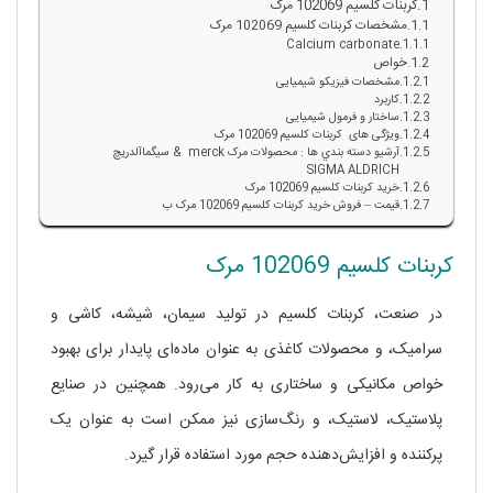
کربنات کلسیم 102069 مرک
مشخصات کربنات کلسیم 102069 مرک
Calcium carbonate
خواص
مشخصات فیزیکو شیمیایی
کاربرد
ساختار و فرمول شیمیایی
ویژگی های کربنات کلسیم 102069 مرک
آرشيو دسته بندي ها : محصولات مرک merck & سيگماآلدريچ
SIGMA ALDRICH
خرید کربنات کلسیم 102069 مرک
قیمت – فروش خرید کربنات کلسیم 102069 مرک ب
کربنات کلسیم 102069 مرک
در صنعت، کربنات کلسیم در تولید سیمان، شیشه، کاشی و
سرامیک، و محصولات کاغذی به عنوان ماده‌ای پایدار برای بهبود
خواص مکانیکی و ساختاری به کار می‌رود. همچنین در صنایع
پلاستیک، لاستیک، و رنگ‌سازی نیز ممکن است به عنوان یک
پرکننده و افزایش‌دهنده حجم مورد استفاده قرار گیرد.