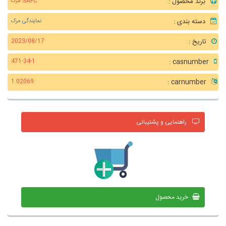
برند محصول :
SAFC مرک
دسته بندی :
نمایندگی مرک
تاریخ :
2023/08/17
casnumber :
471-34-1
carnumber :
1.02069
راهنمایی و پشتیبانی
خرید محصول