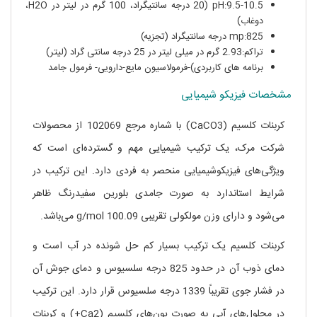
pH:9.5-10.5 (20 درجه سانتیگراد، 100 گرم در لیتر در H2O،
دوغاب)
mp:825 درجه سانتیگراد (تجزیه)
تراکم:2.93 گرم در میلی لیتر در 25 درجه سانتی گراد (لیتر)
برنامه های کاربردی)-فرمولاسیون مایع-دارویی- فرمول جامد
مشخصات فیزیکو شیمیایی
کربنات کلسیم (CaCO3) با شماره مرجع 102069 از محصولات
شرکت مرک، یک ترکیب شیمیایی مهم و گسترده‌ای است که
ویژگی‌های فیزیکوشیمیایی منحصر به فردی دارد. این ترکیب در
شرایط استاندارد به صورت جامدی بلورین سفیدرنگ ظاهر
می‌شود و دارای وزن مولکولی تقریبی 100.09 g/mol می‌باشد.
کربنات کلسیم یک ترکیب بسیار کم حل شونده در آب است و
دمای ذوب آن در حدود 825 درجه سلسیوس و دمای جوش آن
در فشار جوی تقریباً 1339 درجه سلسیوس قرار دارد. این ترکیب
در محلول‌های آبی به صورت یون‌های کلسیم (Ca2+) و کربنات