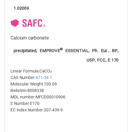
1.02069
Calcium carbonate
®
precipitated, EMPROVE
ESSENTIAL, Ph. Eur., BP,
USP, FCC, E 170
Linear Formula:CaCO
3
CAS Number:
471-34-1
Molecular Weight:100.09
Beilstein:8008338
MDL number:MFCD00010906
E Number:E170
EC Index Number:207-439-9