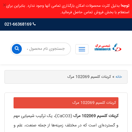
×
توجه!
بدلیل کثرت محصولات امکان بارگذاری تمامی آنها وجود ندارد. بنابراین برای
استعلام با بخش فروش تماس حاصل فرمائید.
021-66368169
خانه
»
کربنات کلسیم 102069 مرک
کربنات کلسیم 102069 مرک
کربنات
کلسیم
102069
مرک
(CaCO3)، یک ترکیب شیمیایی مهم
و گسترده‌ای است که در مختلف زمینه‌ها از جمله صنعت، علم و