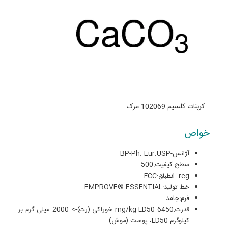
کربنات کلسیم 102069 مرک
خواص
آژانس-BP-Ph. Eur.USP
سطح کیفیت:500
reg. انطباق:FCC
خط تولید:EMPROVE® ESSENTIAL
فرم:جامد
قدرت:6450 mg/kg LD50 خوراکی (رت)-> 2000 میلی گرم بر
کیلوگرم LD50، پوست (موش)