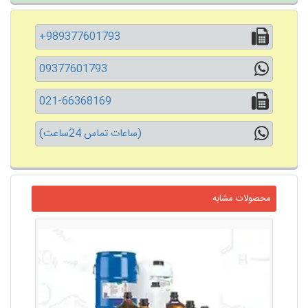
+989377601793
09377601793
021-66368169
(ساعات تماس 24ساعت)
محصولات مشابه