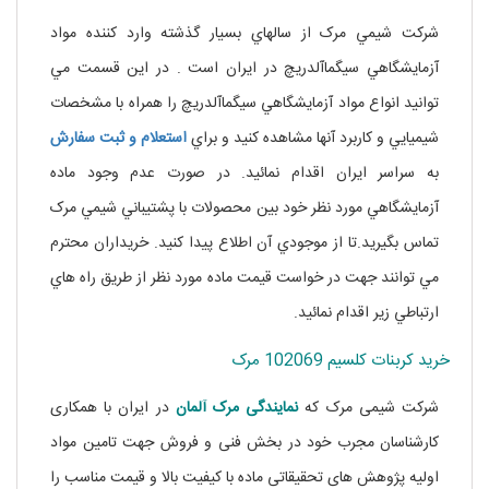
شرکت شيمي مرک از سالهاي بسيار گذشته وارد کننده مواد
آزمايشگاهي سيگماآلدريچ در ايران است . در اين قسمت مي
توانيد انواع مواد آزمايشگاهي سيگماآلدريچ را همراه با مشخصات
شيميايي و کاربرد آنها مشاهده کنيد و براي
استعلام و ثبت سفارش
به سراسر ايران اقدام نمائيد. در صورت عدم وجود ماده
آزمايشگاهي مورد نظر خود بين محصولات با پشتيباني شيمي مرک
تماس بگيريد.تا از موجودي آن اطلاع پيدا کنيد. خريداران محترم
مي توانند جهت در خواست قيمت ماده مورد نظر از طريق راه هاي
ارتباطي زير اقدام نمائيد.
آل
خرید کربنات کلسیم 102069 مرک
شرکت شیمی مرک که
نمایندگی
مرک آلمان
در ایران با همکاری
کارشناسان مجرب خود در بخش فنی و فروش جهت تامین مواد
اولیه پژوهش های تحقیقاتی ماده با کیفیت بالا و قیمت مناسب را