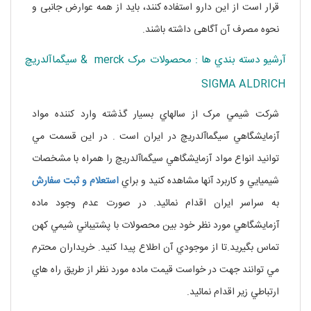
قرار است از این دارو استفاده کنند، باید از همه عوارض جانبی و
نحوه مصرف آن آگاهی داشته باشند.
آرشيو دسته بندي ها : محصولات مرک merck & سيگماآلدريچ
SIGMA ALDRICH
شرکت شيمي مرک از سالهاي بسيار گذشته وارد کننده مواد
آزمايشگاهي سيگماآلدريچ در ايران است . در اين قسمت مي
توانيد انواع مواد آزمايشگاهي سيگماآلدريچ را همراه با مشخصات
شيميايي و کاربرد آنها مشاهده کنيد و براي
استعلام و ثبت سفارش
به سراسر ايران اقدام نمائيد. در صورت عدم وجود ماده
آزمايشگاهي مورد نظر خود بين محصولات با پشتيباني شيمي کهن
تماس بگيريد.تا از موجودي آن اطلاع پيدا کنيد. خريداران محترم
مي توانند جهت در خواست قيمت ماده مورد نظر از طريق راه هاي
ارتباطي زير اقدام نمائيد.