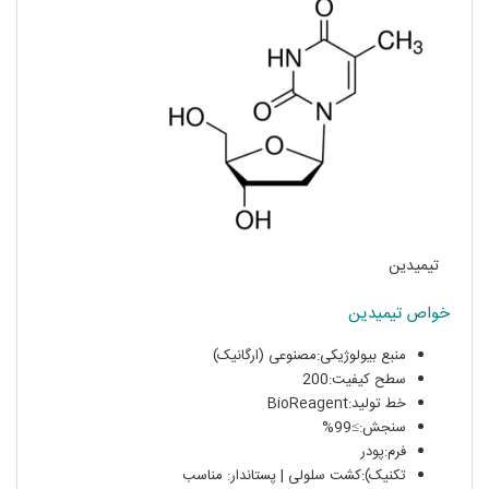
تیمیدین
خواص تیمیدین
خرید تیمیدین
منبع بیولوژیکی:مصنوعی (ارگانیک)
سطح کیفیت:200
خط تولید:BioReagent
سنجش:≥99%
فرم:پودر
تکنیک):کشت سلولی | پستاندار: مناسب