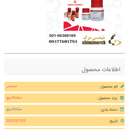
اطلاعات محصول
نام محصول :
تیمیدین
برند محصول :
سیگماآلدریچ
دسته بندی :
سیگماآلدریچ
تاریخ :
2023/07/03