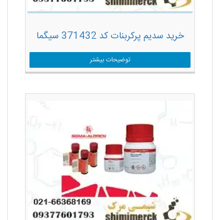
خرید سدیم پرکربنات کد 371432 سیگما
توضیحات بیشتر