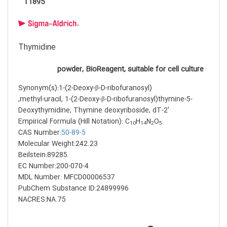
T1895
Thymidine
powder, BioReagent, suitable for cell culture
Synonym(s):1-(2-Deoxy-β-D-ribofuranosyl)
-5-methyl-uracil, 1-(2-Deoxy-β-D-ribofuranosyl)thymine,
2′-Deoxythymidine, Thymine deoxyriboside, dT
Empirical Formula (Hill Notation): C
H
N
O
10
14
2
5
CAS Number:
50-89-5
Molecular Weight:242.23
Beilstein:89285
EC Number:200-070-4
MDL Number: MFCD00006537
PubChem Substance ID:24899996
NACRES:NA.75