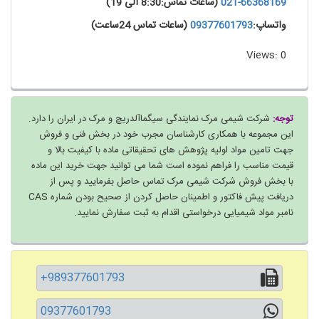
021-66368169
(ساعات تماس:8:30 الی 19)
واتساپ:
09377601793
(ساعات تماس 24ساعت)
Views: 0
توجه:
شرکت شیمی مرک نمایندگی سیگماآلدریچ و مرک در ایران را دارد.
این مجموعه با همکاری کارشناسان مجرب خود در بخش فنی و فروش
جهت تامین مواد اولیه پژوهش های تحقیقاتی ماده با کیفیت بالا و
قیمت مناسب را فراهم نموده است شما می توانید جهت خرید این ماده
با بخش فروش شرکت شیمی مرک تماس حاصل بفرمایید و پس از
دریافت پیش فاکتور و اطمینان حاصل کردن از صحیح بودن شماره CAS
نامبر مواد شیمیایی درخواستی اقدام به ثبت سفارش نمایید.
+989377601793
09377601793