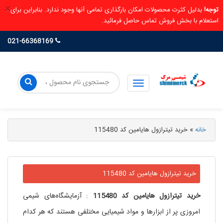
×
توجه!
بدلیل کثرت محصولات امکان بارگذاری تمامی آنها وجود ندارد. بنابراین برای
استعلام با بخش فروش تماس حاصل فرمائید.
021-66368169
خانه
»
خرید تیترازول هایامین کد 115480
خرید تیترازول هایامین کد 115480
خرید تیترازول هایامین کد 115480
: آزمایشگاه‌های شیمی
امروزی پر از ابزارها و مواد شیمیایی مختلفی هستند که هر کدام