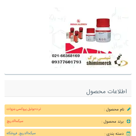
اطلاعات محصول
نام محصول :
ترت-بوتیل پروکسی بنزوات
برند محصول :
سیگماآلدریچ
دسته بندی :
سیگماآلدریچ
,
فروشگاه