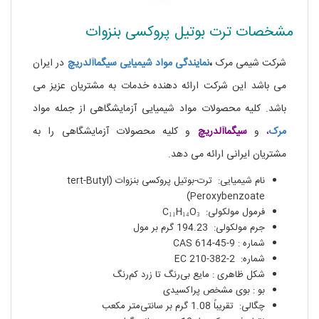
م
شخصات ترت بوتیل پروکسی بنزوات
شرکت شیمی مرک
،
نمایندگی مواد شیمیایی سیگماآلدریچ
در ایران
می باشد این شرکت ارائه دهنده خدمات به مشتریان عزیز می
باشد. کلیه محصولات مواد شیمیایی آزمایشگاهی از جمله مواد
مرک
،
و
سیگماآلدریچ
و کلیه محصولات آزمایشگاهی را به
مشتریان ایرانی ارائه می دهد.
نام شیمیایی: ترت-بوتیل پروکسی بنزوات (tert-Butyl
Peroxybenzoate)
فرمول مولکولی: C₁₁H₁₄O₃
جرم مولکولی: 194.23 گرم بر مول
شماره : CAS 614-45-9
شماره: EC 210-382-2
شکل ظاهری : مایع بی‌رنگ تا زرد کم‌رنگ
بو : بوی مشخص پراکسیدی
چگالی: تقریباً 1.08 گرم بر سانتی‌متر مکعب