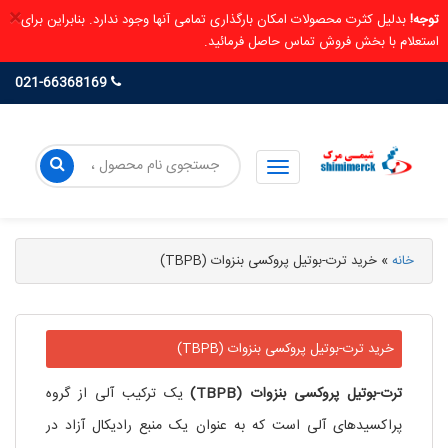
×
توجه!
بدلیل کثرت محصولات امکان بارگذاری تمامی آنها وجود ندارد. بنابراین برای
استعلام با بخش فروش تماس حاصل فرمائید.
021-66368169
خانه
»
خرید ترت-بوتیل پروکسی بنزوات (TBPB)
خرید ترت-بوتیل پروکسی بنزوات (TBPB)
ترت-بوتیل پروکسی بنزوات (TBPB)
یک ترکیب آلی از گروه
پراکسیدهای آلی است که به عنوان یک منبع رادیکال آزاد در