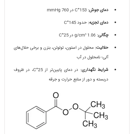
دمای جوش:
153°C در 760 mmHg
دمای تجزیه:
حدود 145°C
چگالی:
1.06 g/cm³ در 25°C
حلالیت:
محلول در استون، تولوئن، بنزن و برخی حلال‌های
آلی؛ نامحلول در آب
شرایط نگهداری:
در دمای پایین‌تر از 25°C، در ظروف
دربسته و دور از منابع حرارت و جرقه