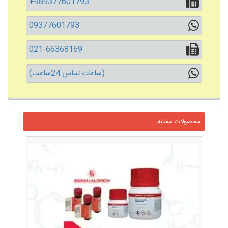
+989377601793
09377601793
021-66368169
(ساعات تماس 24ساعت)
محصولات مشابه