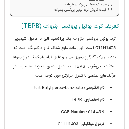
خرید ترت-بوتیل پروکسی بنزوات
قیمت فروش ترت-بوتیل پروکسی بنزوات
تعریف ترت-بوتیل پروکسی بنزوات (TBPB)
ترت-بوتیل پروکسی بنزوات یک
پراکسید آلی
با فرمول شیمیایی
C11H14O3
است. این ماده مایع شفاف تا زرد کم‌رنگ است که
به‌عنوان یک آغازگر پلیمریزاسیون و عامل کراس‌لینکینگ در پلیمرها
استفاده می‌شود. TBPB به دلیل دمای تجزیه مناسب، در
فرآیندهای صنعتی با کنترل حرارتی مورد توجه است.
نام انگلیسی:
tert-Butyl peroxybenzoate
نام اختصاری:
TBPB
CAS Number:
614-45-9
فرمول مولکولی:
C11H14O3