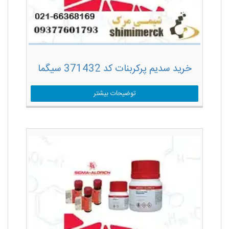
خرید سدیم پرکربنات کد 371432 سیگما
توضیحات بیشتر