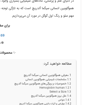
در دنیای علم و پزشکی، ماده‌های شیمیایی بسیاری وجود د
هموگلوبین انسانی سیگما آلدریچ است که به تازگی توجه ب
مهم سئو و رنگ اول گوگل در مورد آن می‌پردازیم.
برای سف
169
🌐
س
✨
محصولات ب
مطالعه خواهید کرد:
معرفی هموگلوبین انسانی سیگما آلدریچ
مشخصات شیمیایی هموگلوبین انسانی
خصوصیات و ویژگی‌های هموگلوبین سیگما آلدریچ
Hemoglobin human
Select a Size
علل بروز هموگلوبین سیگما آلدریچ
خواص
عوارض و اثرات بالینی هموگلوبین سیگما آلدریچ