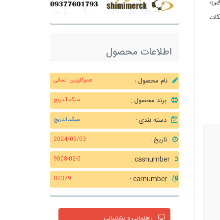
یی،
کات
اطلاعات محصول
نام محصول :
هموگلوبین انسانی
برند محصول :
سیگماآلدریچ
دسته بندی :
سیگماآلدریچ
تاریخ :
2024/03/03
casnumber :
9008-02-0
carnumber :
H7379
راهنمایی و پشتیبانی