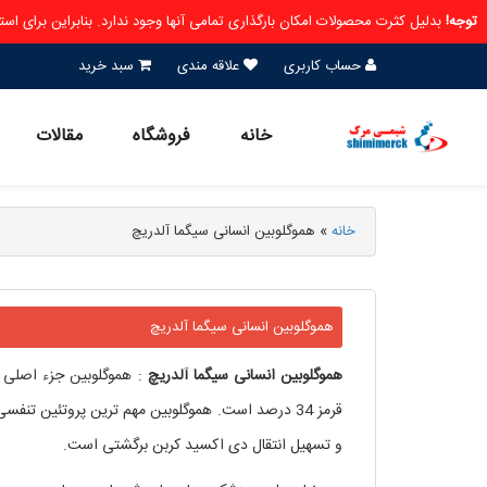
توجه!
بدلیل کثرت محصولات امکان بارگذاری تمامی آنها وجود ندارد. بنابراین برای ا
حساب کاربری
علاقه مندی
سبد خرید
خانه
فروشگاه
مقالات
خانه
»
هموگلوبین انسانی سیگما آلدریچ
هموگلوبین انسانی سیگما آلدریچ
هموگلوبین
انسانی
سیگما
آلدریچ
: هموگلوبین جزء اصلی 
قرمز 34 درصد است. هموگلوبین مهم ترین پروتئین تنف
و تسهیل انتقال دی اکسید کربن برگشتی است.