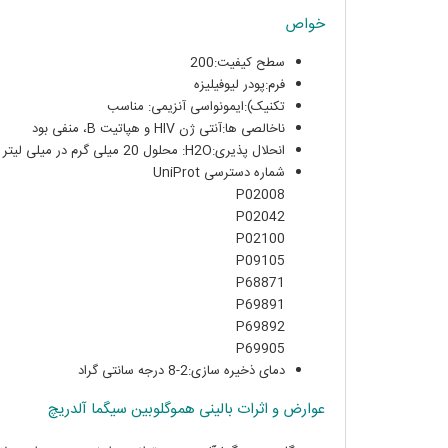
خواص
سطح کیفیت:200
فرم:پودر لیوفیلیزه
تکنیک):ایمونواسی آنزیمی: مناسب
ناخالصی ها:آنتی ژن HIV و هپاتیت B، منفی بود
انحلال پذیری:H2O: محلول 20 میلی گرم در میلی لیتر
شماره دسترسی UniProt
P02008
P02042
P02100
P09105
P68871
P69891
P69892
P69905
دمای ذخیره سازی:2-8 درجه سانتی گراد
عوارض و اثرات بالینی هموگلوبین سیگما آلدریچ