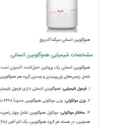
هموگلوبین انسانی سیگما آلدریچ
مشخصات شیمیایی هموگلوبین انسانی
هموگلوبین انسانی یک پروتئین حمل‌کننده اکسیژن است ک
شامل زنجیره‌های پلی‌پپتیدی و چندین گروه هم هموگلوبین
۱.
فرمول شیمیایی:
هموگلوبین انسانی دارای فرمول شیمیایی C₃₄H₃₆O₄N₄Fe ا
۲.
وزن مولکولی:
وزن مولکولی هموگلوبین حدوداً ۶۴۹۸ دالتون می‌باشد.
۳.
ساختار مولکولی:
مولکول هموگلوبین شامل چهار زنجیره پ
همچنین، در هسته هر گروه هموگلوبین، یک اتم آهن (Fe) وجود دارد که نقش اصلی در اتصال اکسیژن دارد.