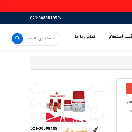
×
021-66368169
بت استعلام
تماس با ما
های
بدن