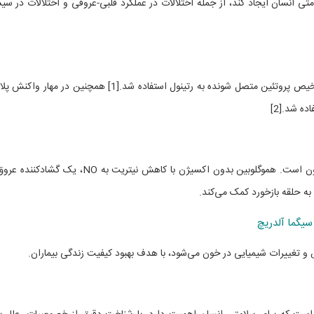
ی انسان ایجاد کند، از جمله اختلالات در عملکرد قلبی-عروقی و اختلالات در سی
هموگلوبین در توسعه یک آنزیم ایمونواسی سریع برای تشخیص پروتئین متصل شونده به رتینول استفاده شد.[1] همچنین در مه
ه شد.[2]
تعادل Fe2+/Fe3+ یک شاخص فیزیولوژیکی اکسیژن خون است. هموگلوبین بدون اکسیژن با کاهش نیتریت به NO، یک
به حلقه بازخورد کمک می‌کند.
سیگما آلدریچ
 و تغییرات شیمیایی در خون می‌شود، با هدف بهبود کیفیت زندگی بیماران.