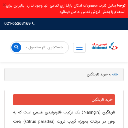
×
توجه!
بدلیل کثرت محصولات امکان بارگذاری تمامی آنها وجود ندارد. بنابراین برای
استعلام با بخش فروش تماس حاصل فرمائید.
021-66368169
خانه
»
خرید نارینگین
خرید نارینگین
نارینگین
(Naringin) یک ترکیب فلاونوئیدی طبیعی است که به
وفور در مرکبات به‌ویژه گریپ فروت (Citrus paradisi) یافت