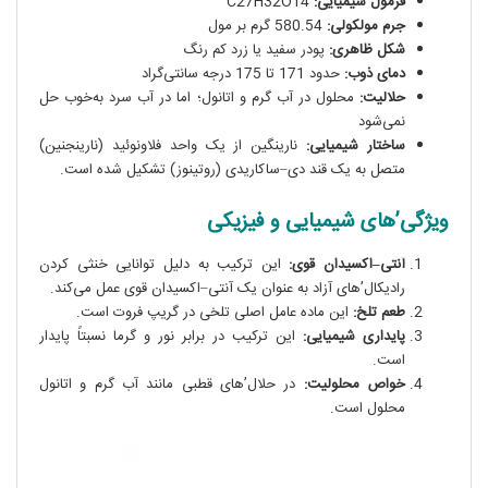
فرمول شیمیایی:
C27H32O14
جرم مولکولی:
580.54 گرم بر مول
شکل ظاهری:
پودر سفید یا زرد کم رنگ
دمای ذوب:
حدود 171 تا 175 درجه سانتی‌گراد
حلالیت:
محلول در آب گرم و اتانول؛ اما در آب سرد به‌خوب حل
نمی‌شود
ساختار شیمیایی:
نارینگین از یک واحد فلاونوئید (نارینجنین)
متصل به یک قند دی–ساکاریدی (روتینوز) تشکیل شده است.
ویژگی’های شیمیایی و فیزیکی
آنتی–اکسیدان قوی:
این ترکیب به دلیل توانایی خنثی کردن
رادیکال’های آزاد به عنوان یک آنتی–اکسیدان قوی عمل می‌کند.
طعم تلخ:
این ماده عامل اصلی تلخی در گریپ فروت است.
پایداری شیمیایی:
این ترکیب در برابر نور و گرما نسبتاً پایدار
است.
خواص محلولیت:
در حلال’های قطبی مانند آب گرم و اتانول
محلول است.