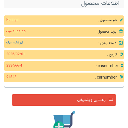
اطلاعات محصول
نام محصول :
Naringin
برند محصول :
supelco مرک
دسته بندی :
فروشگاه
,
مرک
تاریخ :
2025/02/01
casnumber :
233-566-4
carnumber :
91842
راهنمایی و پشتیبانی