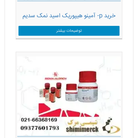
خرید p- آمینو هیپوریک اسید نمک سدیم
توضیحات بیشتر