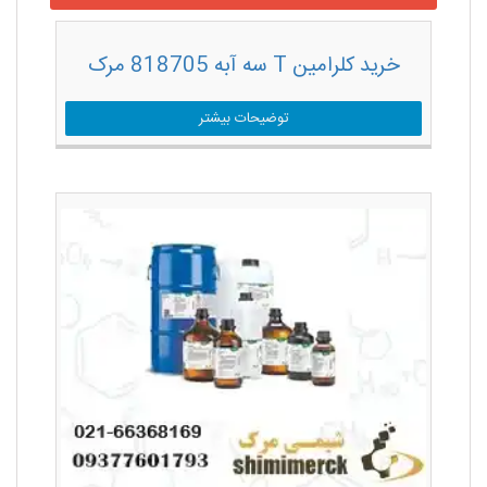
خرید کلرامین T سه آبه 818705 مرک
توضیحات بیشتر