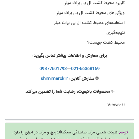
کاربرد محیط کشت ال بی براث میلر
ویژگی‌های محیط کشت ال بی براث میلر
استفاده‌های محیط کشت ال بی براث میلر
نتیجه‌گیری
محیط کشت چیست؟
برای سفارش و اطلاعات بیشتر تماس بگیرید:
09377601793
—
021-66368169
🌐
سفارش آنلاین:
shimimerck.ir
✨
محصولات باکیفیت، رضایت شما را تضمین می‌کند.
Views: 0
توجه:
شرکت شیمی مرک نمایندگی سیگماآلدریچ و مرک در ایران را دارد.