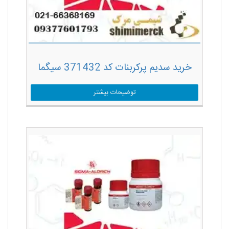
خرید سدیم پرکربنات کد 371432 سیگما
توضیحات بیشتر