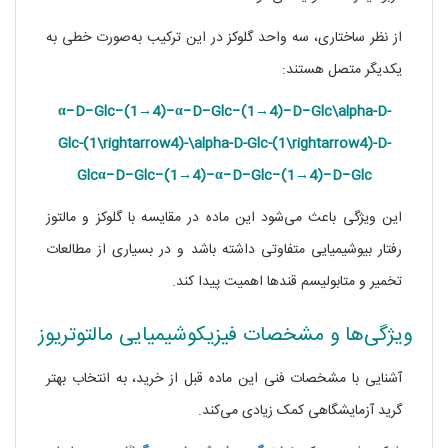
از نظر ساختاری، سه واحد گلوکز در این ترکیب به‌صورت خطی به
یکدیگر متصل هستند:
α−D−Glc−(1→4)−α−D−Glc−(1→4)−D−Glc\alpha-D-
Glc-(1\rightarrow4)-\alpha-D-Glc-(1\rightarrow4)-D-
Glc
α
−
D
−
Gl
c
−
(
1
→
4
)
−
α
−
D
−
Gl
c
−
(
1
→
4
)
−
D
−
Gl
c
این ویژگی باعث می‌شود این ماده در مقایسه با گلوکز و مالتوز
رفتار بیوشیمیایی متفاوتی داشته باشد و در بسیاری از مطالعات
تخمیر و متابولیسم قندها اهمیت پیدا کند.
ویژگی‌ها و مشخصات فیزیکوشیمیایی مالتوتریوز
آشنایی با مشخصات فنی این ماده قبل از خرید، به انتخاب بهتر
گرید آزمایشگاهی کمک زیادی می‌کند.