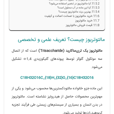
آیا مالتوتریوز در تخمیر استفاده می‌شود؟
آیا این ماده در آب محلول است؟
بهترین برند مالتوتریوز چیست؟
خرید مالتوتریوز با ضمانت اصالت و کیفیت
خرید مالتوتریوز
قیمت فروش مالتوتریوز
مالتوتریوز چیست؟ تعریف علمی و تخصصی
مالتوتریوز یک تری‌ساکارید (Trisaccharide)
است که از اتصال
سه مولکول گلوکز توسط پیوندهای گلیکوزیدی α-1,4 تشکیل
می‌شود.
C18H32O16C_{18}H_{32}O_{16}
C
18
H
32
O
16
این ماده جزو خانواده مالتودکسترین‌ها محسوب می‌شود و یکی از
مهم‌ترین محصولات حاصل از هیدرولیز نشاسته است. مالتوتریوز
در بدن انسان و بسیاری از سیستم‌های زیستی طی فرآیند تجزیه
کربوهیدرات‌ها تولید می‌شود.