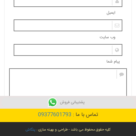
ایمیل
وب سایت
پیام شما
پشتیبانی فروش
تماس با ما :
09377601793
ثبت نظر
کلیه حقوق محفوظ می باشد - طراحی و بهینه سازی :
پنگاش