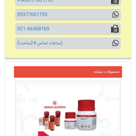
+989377601793
09377601793
021-66368169
(ساعات تماس 24ساعت)
محصولات مشابه