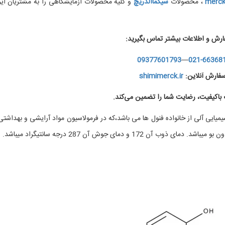
merc
، محصولات
سیگماآلدریچ
و کلیه محصولات آزمایشگاهی را به مشتریان ایر
ارش و اطلاعات بیشتر تماس بگیرید:
09377601793
—
021-66368
فارش آنلاین:
shimimerck.ir
اکیفیت، رضایت شما را تضمین می‌کند.
 یک ترکیب شیمیایی آلی از خانواده فنول ها می باشد،که در فرمولاسیون مواد آرایشی و بهداشتی
 و دمای جوش آن 287 درجه سانتیگراد میباشد.
خ