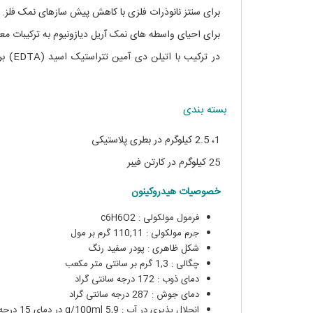
برای سنتز نانوذرات فلزی با کاهش پیش سازهای نمک فلز.
برای احیای واسطه های نمک آریل دیازونیوم به ترکیبات مع
در ترکیب با اتیلن دی آمین تتراستیک اسید (EDTA) برای تهیه نانوذرات طلای خارپشت از طریق فرآیند رشد بدون دانه در یک گلدان.
هیدروکینون کد 822333
بسته بندی
1، 2.5 کیلوگرم در بطری پلاستیکی
25 کیلوگرم در کارتن فیبر
خصوصیات هیدروکینون
فرمول مولکولی : c6H6O2
جرم مولکولی : 110,11 گرم بر مول
شکل ظاهری : پودر سفید رنگ
چگالی : 1,3 گرم بر سانتی متر مکعب
دمای ذوب : 172 درجه سانتی گراد
دمای جوش : 287 درجه سانتی گراد
انحلال پذیری در آب : 5,9 g/100ml در دمای 15 درجه سانتی گراد