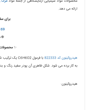
محصولات مواد شیمیایی آزمایشگاهی از جمله مواد
مرک
k
ارائه می دهد.
برای سف
169
🌐
س
✨
محصولات ب
هیدروکینون کد 822333
با فرمول C6H6O2
به کار برده می شود. شکل ظاهری آن پودر سفید رنگ و بدون بو میباشد. دمای ذوب آن 172
هیدروکینون کد 822333
هیدروکینون: