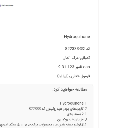
Hydroquinone
کد کالا:822333
کمپانی:مرک آلمان
cas نامبر:123-31-9
فرمول خطی:C₆H₆O₂
مطالعه خواهید کرد:
Hydroquinone
کاربردهای پودر هیدروکینون کد 822333
بسته بندی
مزایای هیدروکینون
آرشيو دسته بندي ها : محصولات مرک merck & سيگماآلدريچ SIGMA ALDRICH