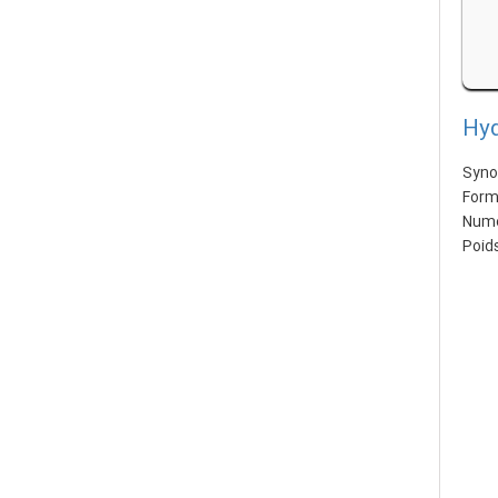
Hyd
Syno
Formu
Numé
Poids