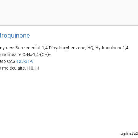
roquinone
nymes:-Benzenediol, 1,4-Dihydroxybenzene, HQ, Hydroquinone1,4
le linéaire:
C
H
-1,4-(OH)
6
4
2
ro CAS:
123-31-9
 moléculaire:
110.11
فاده شود: