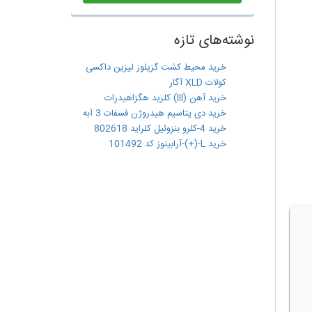
نوشته‌های تازه
خرید محیط کشت گزیلوز لیزین داکسی
کولات XLD آگار
خرید آهن (III) کلرید هگزاهیدرات
خرید دی پتاسیم هیدروژن فسفات 3 آبه
خرید 4-کلرو بنزوئیل کلراید 802618
خرید L-(+)-آرابینوز کد 101492