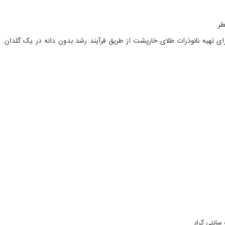
طر.
خ