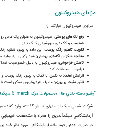
مزایای هیدروکینون
مزایای هیدروکینون عبارتند از:
رفع لکه‌های پوستی:
هیدروکینون به عنوان یک عامل روشن
نامناسب و کک‌های خورشیدی کمک کند.
تقویت تنظیم رنگ پوست:
این ماده به بهبود تنظیم رن
معالجه ملکولی لکه‌های پوستی:
هیدروکینون به تولید مل
کاهش فراموشی:
هیدروکینون به دلیل خصوصیات ضد‌اکس
فراموشی محافظت کند.
ا
فزایش اعتماد به نفس:
با کمک به بهبود رنگ پوست و کا
تاثیر مثبت بر پیری:
مصرف هیدروکینون ممکن است باعث 
آرشيو دسته بندي ها : محصولات مرک merck & سيگماآلدريچ SIGMA ALDRICH
شرکت شيمي مرک از سالهاي بسيار گذشته وارد کننده مو
آزمايشگاهي سيگماآلدريچ را همراه با مشخصات شيميايي و 
در صورت عدم وجود ماده آزمايشگاهي مورد نظر خود بين 