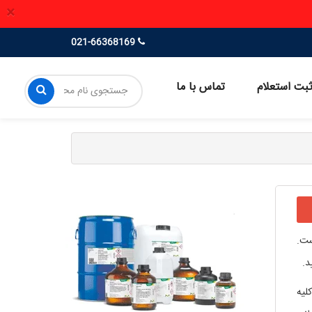
×
021-66368169
بت استعلام
تماس با ما
می توانید انجام دهید. این ماده ساخت شرکت مرک (MERCK) است.
لیه