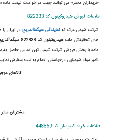
خريداران محترم مي توانند جهت در خواست قيمت ماده مورد 
اطلاعات فروش هیدروکینون کد 822333
شرکت شیمی مرک که
نمایندگی
سیگماآلدریچ
در ایران با
های تحقیقاتی ماده
هیدروکینون کد 822333 سیگماآلدریچ
نامبر مواد شیمیایی درخواستی اقدام به ثبت سفارش نمایید
کالاهای موجود در انبار ۲۴ تا
مشتریان سایر 
اطلاعات خرید کیتوسان کد 448869
اطلاعات محصول به شرح زیر است و جهت آگاهی از قی