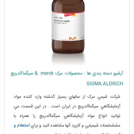
آرشيو دسته بندي ها : محصولات مرک merck & سيگماآلدريچ
SIGMA ALDRICH
شرکت شيمي مرک از سالهاي بسيار گذشته وارد کننده مواد
آزمايشگاهي سيگماآلدريچ در ايران است . در اين قسمت مي
توانيد انواع مواد آزمايشگاهي سيگماآلدريچ را همراه با
مششخصات شيميايي و کاربرد آنها مشاهده کنيد و براي
استعلام و