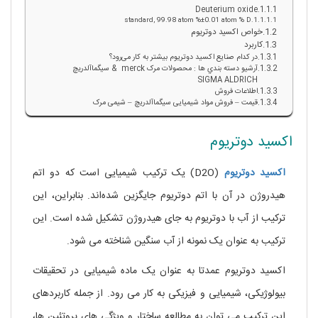
Deuterium oxide
standard, 99.98 atom %±0.01 atom % D
خواص اکسید دوتریوم
کاربرد
در کدام صنایع اکسید دوتریوم بیشتر به کار می‌رود؟
آرشيو دسته بندي ها : محصولات مرک merck & سيگماآلدريچ
SIGMA ALDRICH
اطلاعات فروش
قیمت – فروش مواد شیمیایی سیگماآلدریچ – شیمی مرک
اکسید دوتریوم
اکسید
دوتریوم
(D2O) یک ترکیب شیمیایی است که دو اتم
هیدروژن در آن با اتم دوتریوم جایگزین شده‌اند. بنابراین، این
ترکیب از آب با دوتریوم به جای هیدروژن تشکیل شده است. این
ترکیب به عنوان یک نمونه از آب سنگین شناخته می شود.
اکسید دوتریوم عمدتا به عنوان یک ماده شیمیایی در تحقیقات
بیولوژیکی، شیمیایی و فیزیکی به کار می رود. از جمله کاربردهای
این ترکیب می توان به مطالعه ساختار و ویژگی های پروتئین ها،