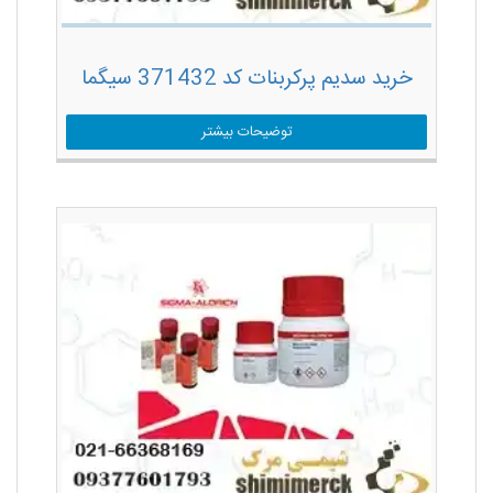
خرید سدیم پرکربنات کد 371432 سیگما
توضیحات بیشتر