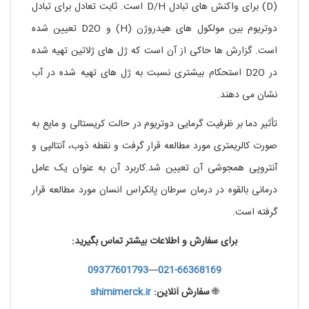
(D) برای واکنش های تبادل D/H است. ثابت تعادل برای تبادل
دوتریوم بین مولکول های هیدروژن (H) و D2O تعیین شده
است. گزارش ها حاکی از آن است که ژل های ژلاتین تهیه شده
در D2O استحکام بیشتری نسبت به ژل های تهیه شده در آب
نشان می دهند.
تأثیر دما بر ظرفیت گرمایی دوتریوم در حالت کریستالی و مایع به
صورت کالریمتری مورد مطالعه قرار گرفت و نقطه ذوب، آنتالپی و
آنتروپی همجوشی آن تعیین شد.کاربرد آن به عنوان یک عامل
درمانی بالقوه در درمان سرطان پانکراس انسان مورد مطالعه قرار
گرفته است.
برای سفارش و اطلاعات بیشتر تماس بگیرید:
09377601793
—
021-66368169
🌐
سفارش آنلاین:
shimimerck.ir