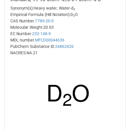
Synonym(s):Heavy water, Water-d
2
Empirical Formula (Hill Notation):D
O
2
CAS Number:
7789-20-0
Molecular Weight:20.03
EC Number:
232-148-9
MDL number:
MFCD00044636
PubChem Substance ID:
24862426
NACRES:NA.21