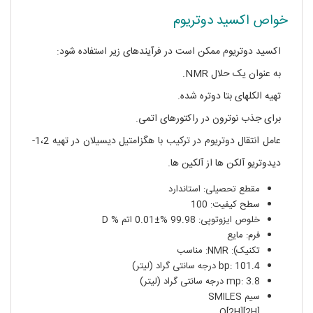
خواص اکسید دوتریوم
اکسید دوتریوم ممکن است در فرآیندهای زیر استفاده شود:
به عنوان یک حلال NMR.
تهیه الکلهای بتا دوتره شده.
برای جذب نوترون در راکتورهای اتمی.
عامل انتقال دوتریوم در ترکیب با هگزامتیل دیسیلان در تهیه 1،2-
دیدوتریو آلکن ها از آلکین ها.
مقطع تحصیلی: استاندارد
سطح کیفیت: 100
خلوص ایزوتوپی: 99.98 %±0.01 اتم % D
فرم: مایع
تکنیک): NMR: مناسب
bp: 101.4 درجه سانتی گراد (لیتر)
mp: 3.8 درجه سانتی گراد (لیتر)
سیم SMILES
[2H]O[2H]