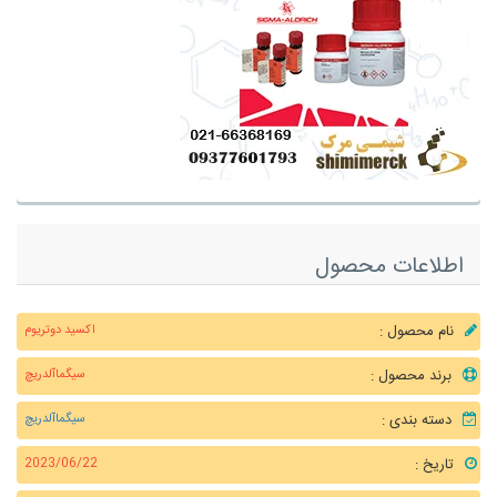
اطلاعات محصول
نام محصول :
اکسید دوتریوم
برند محصول :
سیگماآلدریچ
دسته بندی :
سیگماآلدریچ
تاریخ :
2023/06/22