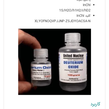
InChI
1S/H2O/h1H2/i/hD2
کلید InChI
XLYOFNOQVPJJNP-ZSJDYOACSA-N
کاربرد