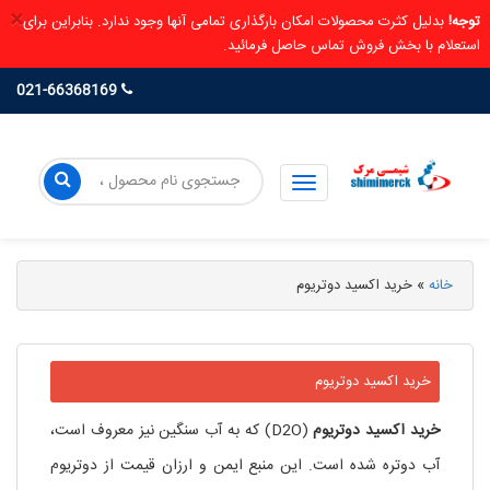
×
توجه!
بدلیل کثرت محصولات امکان بارگذاری تمامی آنها وجود ندارد. بنابراین برای
استعلام با بخش فروش تماس حاصل فرمائید.
021-66368169
خانه
»
خرید اکسید دوتریوم
خرید اکسید دوتریوم
خرید
اکسید
دوتریوم
(D2O) که به آب سنگین نیز معروف است،
آب دوتره شده است. این منبع ایمن و ارزان قیمت از دوتریوم