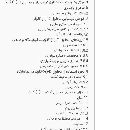
ویژگی‌ها و مشخصات فیزیکوشیمیایی محلول D-(+)-گلوکز
ظاهر و پایداری
حلالیت و رفتار شیمیایی
خواص شیمیایی محلول D-(+)-گلوکز
منبع اصلی انرژی سلولی
شرکت در واکنش‌های بیوشیمیایی
خاصیت احیاکنندگی
کاربردهای محلول D-(+)-گلوکز در آزمایشگاه و صنعت
۱. کشت سلولی
۲. تحقیقات متابولیکی
۳. محیط‌های میکروبیولوژی
۴. صنایع دارویی و بیوتکنولوژی
۵. تحقیقات پزشکی و تشخیصی
نحوه استفاده از محلول D-(+)-گلوکز در آزمایشگاه
استفاده در محیط کشت
شرایط نگهداری
نکات ایمنی
مزایا و معایب محلول آماده D-(+)-گلوکز
مزایا
آماده مصرف بودن
استریل بودن
دقت بالا در غلظت
مناسب تحقیقات حرفه‌ای
معایب
قیمت بالاتر نسبت به پودر گلوکز