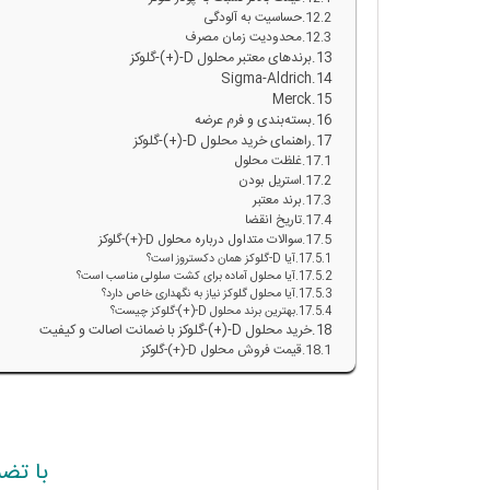
حساسیت به آلودگی
محدودیت زمان مصرف
برندهای معتبر محلول D-(+)-گلوکز
Sigma-Aldrich
Merck
بسته‌بندی و فرم عرضه
راهنمای خرید محلول D-(+)-گلوکز
غلظت محلول
استریل بودن
برند معتبر
تاریخ انقضا
سوالات متداول درباره محلول D-(+)-گلوکز
آیا D-گلوکز همان دکستروز است؟
آیا محلول آماده برای کشت سلولی مناسب است؟
آیا محلول گلوکز نیاز به نگهداری خاص دارد؟
بهترین برند محلول D-(+)-گلوکز چیست؟
خرید محلول D-(+)-گلوکز با ضمانت اصالت و کیفیت
قیمت فروش محلول D-(+)-گلوکز
با تض