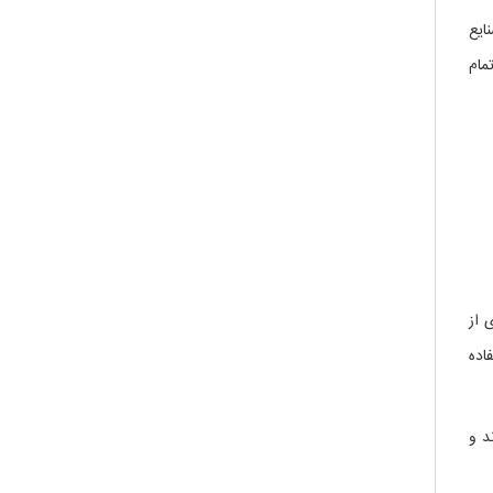
ایع
مام
 از
اده
د و