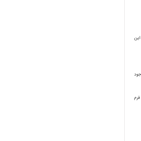
 این
رژی سلول‌ها استفاده می‌شود و در بسیاری از محیط‌های استاندارد مانند DMEM و RPMI وجود
 فرم