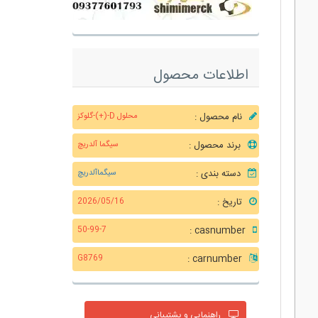
اطلاعات محصول
نام محصول :
محلول D-(+)-گلوکز
برند محصول :
سیگما آلدریچ
دسته بندی :
سیگماآلدریچ
تاریخ :
2026/05/16
casnumber :
50-99-7
carnumber :
G8769
راهنمایی و پشتیبانی