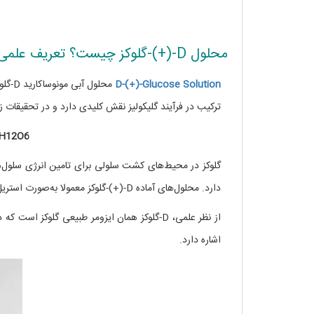
محلول D-(+)-گلوکز چیست؟ تعریف علمی و تخصصی
D-(+)-Glucose Solution
محلول
ترکیب در فرآیند گلیکولیز نقش کلیدی دارد و در تحقیقات
H
12
O
6
دارد. محلول‌های آماده D-(+)-گلوکز معمولا به‌صورت استریل و فیلترشده تولید می‌شوند تا برای کاربردهای حساس زیستی مناسب باشند.
از نظر علمی، D-گلوکز همان ایزومر طبیعی گلوک
اشاره دارد.