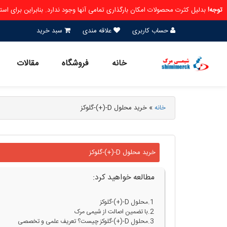
توجه!
بدلیل کثرت محصولات امکان بارگذاری تمامی آنها وجود ندارد. بنابراین برای ا
حساب کاربری
علاقه مندی
سبد خرید
خانه
فروشگاه
مقالات
خانه
»
خرید محلول D-(+)-گلوکز
خرید محلول D-(+)-گلوکز
مطالعه خواهید کرد:
محلول D-(+)-گلوکز
با تضمین اصالت از شیمی مرک
محلول D-(+)-گلوکز چیست؟ تعریف علمی و تخصصی