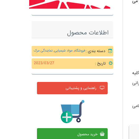
و از رنگ زرد به آبی-بنفش بین pH=4.6 و pH=3 تغییر می
اطلاعات محصول
دسته بندی :
فروشگاه
,
مواد شیمیایی
,
نمایندگی مرک
تاریخ :
2023/03/27
لیه
انی
راهنمایی و پشتیبانی
رکت از سهامی
خرید محصول