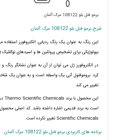
برمو فنل بلو 108122 مرک آلمان
شرح برمو فنل بلو 108122 مرک آلمان
این رنگ به عنوان یک رنگ ردیابی الکتروفورز استفاده 
بیولوژیکی برای تشخیص پروتئین ها و اسیدهای نوکلئیک (جذب در 610 نانومتر)، به ویژه هنگام رنگ آمیزی بافت های زند
در الکتروفورز ژل می توان از آن به عنوان نشانگر رنگ و 
تغییر می کند.
این 
Scientific Chemicals تغییر نکرده است.
برنامه های کاربردی برمو فنل بلو 108122 مرک آلمان