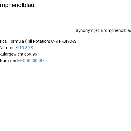
mphenolblau
Synonym(e):Bromphenolblau, 
ical Formula (Hill Notation):C
H
Br
O
S
19
10
4
5
-Nummer:
115-39-9
kulargewicht:669.96
-Nummer:
MFCD00005875