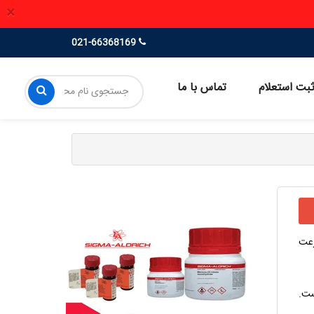
×
021-66368169
بت استعلام
تماس با ما
رعت
ست.