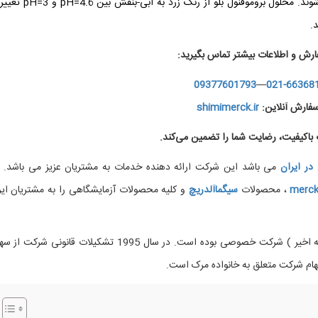
هر دو راه حل به عنوان راه حل های نشانگر استفاده می شوند. محلول بروموفنول بل
.
ارش و اطلاعات بیشتر تماس بگیرید:
09377601793
—
021-66368
فارش آنلاین:
shimimerck.ir
اکیفیت، رضایت شما را تضمین می‌کند.
در
ایران
می باشد این شرکت ارائه دهنده خدمات به مشتریان عزیز می باشد. ک
merc
، محصولات
سیگماآلدریچ
و کلیه محصولات آزمایشگاهی را به مشتریان ایر
تقریبا در تمام عمر خود (غیراز دو دهه اخیر ) شرکت خصوصی بوده است. در سال 1995 تشکیلات قانونی ش
برمو فنل بلو 108122 مرک آلمان