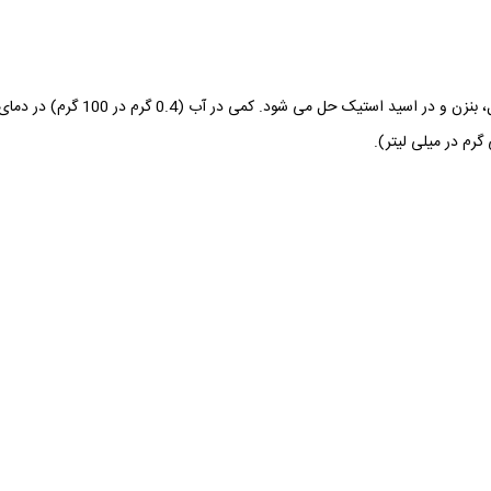
برمو فنل بلو 108122 مرک آلمان