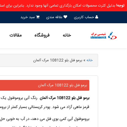
توجه!
بدلیل کثرت محصولات امکان بارگذاری تمامی آنها وجود ندارد. بنابراین برای ا
حساب کاربری
علاقه مندی
سبد خرید
خانه
فروشگاه
مقالات
خانه
»
برمو فنل بلو 108122 مرک آلمان
برمو فنل بلو 108122 مرک آلمان
برمو
فنل
بلو
108122
مرک
آلمان
رنگ آبی بروموفنول یک ر
قرمز ماهی آزاد می شود. پودر کریستالی بسیار کمتر از برو
بروموفنول آبی کمی بوی فنل می دهد، در آب به خوبی حل 