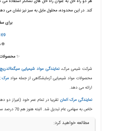
کند. در این محدوده، محلول مایل به سبز نیز نشان می دهد
برای سف
169
🌐
س
✨
محصولات ب
شرکت شیمی مرک،
نمایندگی
مواد
شیمیایی
سیگماآلدریچ
محصولات مواد شیمیایی آزمایشگاهی از جمله مواد
مرک
k
ارائه می دهد.
نمایندگی
مرک
آلمان
خاص به سهامی عام تبدیل شد. البته هنوز هم 70 درصد سهام شرکت متعلق به خانواده مرک است.
مطالعه خواهید کرد: