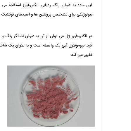
این ماده به عنوان رنگ ردیابی الکتروفورز استفاده م
بیولوژیکی برای تشخیص پروتئین ها و اسیدهای نوکلئیک (جذب در 610 نانومتر)، به ویژه هنگام رنگ آمیزی بافت های ز
بلو 108122 مرک آلمان
در الکتروفورز ژل می توان از آن به عنوان نشانگر رنگ و 
تغییر می کند.
برمو فنل بلو 108122 مرک آلمان