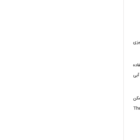
یزی
اده
 زرد به آبی
 ممکن
مرجع SKU به عنوان بخشی از انتقال نام تجاری به Thermo