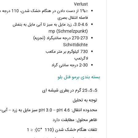
Verlust
≤1% از دست دادن در هنگام خشک شدن، 110 درجه سانتیگراد
فاصله انتقال بصری
3.0-4.6، زرد مایل به سبز تا آبی مایل به بنفش
mp (Schmelzpunkt)
270-273 درجه سانتیگراد (تجزیه)
Schüttdichte
730 کیلوگرم بر متر مکعب
لاگرتمپ
2-30 درجه سانتی گراد
بسته بندی برمو فنل بلو
5، 5، 25 گرم در بطری شیشه ای
توجه به تحلیل
محدوده انتقال: pH 3.0 – pH 4.6 سبز مایل به زرد – آبی-بنفش
ظاهر محلول: مطابقت دارد
تلفات هنگام خشک شدن (110 °C): ≤ 1