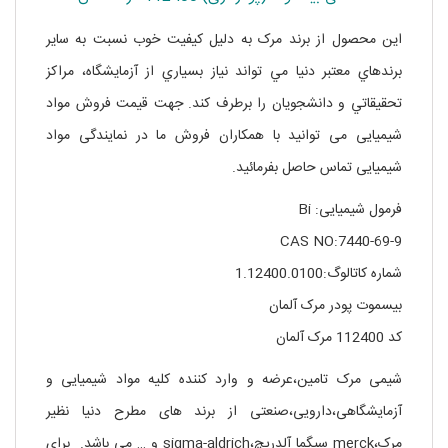
اين محصول از برند مرک به دليل کيفيت خوب نسبت به ساير
برندهاي معتبر دنيا مي تواند نياز بسياري از آزمايشگاه، مراکز
تحقيقاتي و دانشجويان را برطرف کند. جهت قیمت فروش مواد
شیمیایی می توانید با همکاران فروش ما در نمایندگی مواد
شیمیایی تماس حاصل بفرمائید.
فرمول شیمیایی: Bi
CAS NO:7440-69-9
شماره کاتالوگ:1.12400.0100
بیسموت پودر مرک آلمان
کد 112400 مرک آلمان
شیمی مرک تامین،عرضه و وارد کننده کلیه مواد شیمیایی و
آزمایشگاهی،دارویی،صنعتی از برند های مطرح دنیا نظیر
مرک،merck سیگما آلدریچ،sigma-aldrich و … می باشد. برای