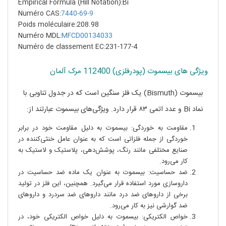
Empirical Formula (Hill Notation):Bi
Numéro CAS:
7440-69-9
Poids moléculaire:208.98
Numéro MDL:
MFCD00134033
Numéro de classement EC:231-177-4
ویژگی های بیسموت (پودرفلزی) 112400 مرک آلمان
بیسموت (Bismuth) یک فلز سنگین است که در جدول تناوبی با
نماد Bi و عدد اتمی ۸۳ قرار دارد. ویژگی‌های بیسموت عبارتند از:
مقاومت به خوردگی: بیسموت به دلیل مقاومت خود در برابر
خوردگی از جمله فلزاتی است که به عنوان عامل خنثی‌کننده در
صنایع مختلفی مانند رنگ، پوشش‌دهی، پلاستیک و لاستیک به
کار می‌رود.
ضد حساسیت: بیسموت به عنوان یک ماده ضد حساسیت در
داروسازی مورد استفاده قرار می‌گیرد. همچنین، این فلز در تولید
برخی از داروهای ضد درد مانند داروهای ضد سردرد و داروهای
ضد گوارشی نیز به کار می‌رود.
خواص الکتریکی: بیسموت به دلیل خواص الکتریکی خود، در