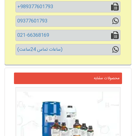
+989377601793
09377601793
021-66368169
(ساعات تماس 24ساعت)
محصولات مشابه