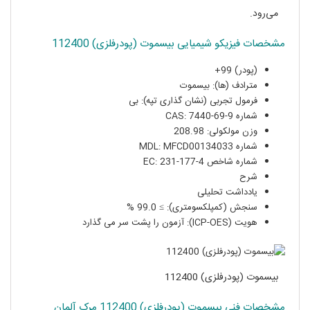
می‌رود.
مشخصات فیزیکو شیمیایی بیسموت (پودرفلزی) 112400
(پودر) 99+
مترادف (ها): بیسموت
فرمول تجربی (نشان گذاری تپه): بی
شماره CAS: 7440-69-9
وزن مولکولی: 208.98
شماره MDL: MFCD00134033
شماره شاخص EC: 231-177-4
شرح
یادداشت تحلیلی
سنجش (کمپلکسومتری): ≥ 99.0 %
هویت (ICP-OES): آزمون را پشت سر می گذارد
بیسموت (پودرفلزی) 112400
مشخصات فنی بیسموت (پودرفلزی) 112400 مرک آلمان