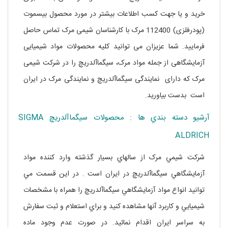
خرید و یا جهت کسب اطلاعات بیشتر در مورد محصول بیسموت
(پودرفلزی) 112400 مرک با کارشناسان شیمی مرک تماس حاصل
فرمایید. شما عزیزان می توانید کلیه محصولات مواد شیمیایی
آزمایشگاهی از جمله مواد مرک، سیگماآلدریچ را در شرکت شیمی
مرک که دارای نمایندگی سیگماآلدریچ و نمایندگی مرک در ایران
است بدست بیاورید.
آرشيو دسته بندي ها : محصولات سيگماآلدريچ SIGMA
ALDRICH
شرکت شيمي مرک از سالهاي بسيار گذشته وارد کننده مواد
آزمايشگاهي سيگماآلدريچ در ايران است . در اين قسمت مي
توانيد انواع مواد آزمايشگاهي سيگماآلدريچ را همراه با مشخصات
شيميايي و کاربرد آنها مشاهده کنيد و براي استعلام و ثبت سفارش
به سراسر ايران اقدام نمائيد. در صورت عدم وجود ماده