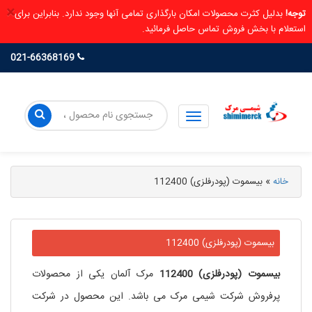
×
توجه!
بدلیل کثرت محصولات امکان بارگذاری تمامی آنها وجود ندارد. بنابراین برای
استعلام با بخش فروش تماس حاصل فرمائید.
021-66368169
خانه
»
بیسموت (پودرفلزی) 112400
بیسموت (پودرفلزی) 112400
بیسموت (پودرفلزی)
112400
مرک آلمان یکی از محصولات
پرفروش شرکت شیمی مرک می باشد. این محصول در شرکت