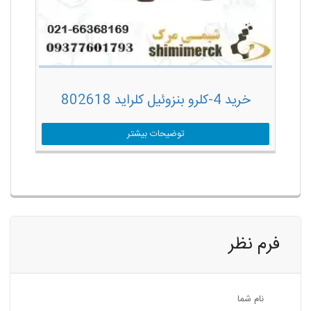
خرید 4-کلرو بنزوئیل کلراید 802618
توضیحات بیشتر
فرم نظر
نام شما