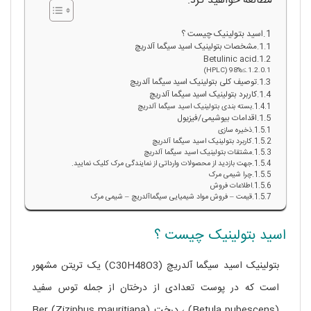
مطالعه خواهید کرد:
اسید بتولینیک چیست ؟
مشخصات بتولینیک اسید سیگما آلدریچ
Betulinic acid
≥98% (HPLC)
توصیف کلی بتولینیک اسید سیگما آلدریچ
کاربرد بتولینیک اسید سیگما آلدریچ
بسته بندی بتولینیک اسید سیگما آلدریچ
اقدامات بیوشیمی/فیزیول
ذخیره سازی
کاربرد بتولینیک اسید سیگما آلدریچ
مشتقات بتولینیک اسید سیگما آلدریچ
جهت بازدید از محصولات وارداتی از نمایندگی مرک کلیک نمایید.
چرا شیمی مرک
اطلاعات فروش
قیمت – فروش مواد شیمیایی سیگماآلدریچ – شیمی مرک
اسید بتولینیک چیست ؟
بتولینیک اسید سیگما آلدریچ (C30H48O3) یک تریتن مشهور
است که در پوست تعدادی از درختان از جمله توس سفید
(Betula pubescens) ، درخت Ber (Ziziphus mauritiana)