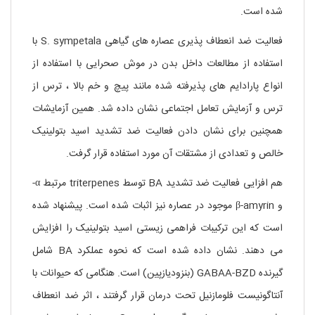
شده است.
فعالیت ضد انعطاف پذیری عصاره های گیاهی S. sympetala با
استفاده از مطالعات داخل بدن در موش صحرایی با استفاده از
انواع پارادایم های پذیرفته شده مانند پیچ و خم بالا ، ترس از
ترس و آزمایش تعامل اجتماعی نشان داده شد. همین آزمایشات
همچنین برای نشان دادن فعالیت ضد تشدید اسید بتولینیک
خالص و تعدادی از مشتقات آن مورد استفاده قرار گرفت.
هم افزایی فعالیت ضد تشدید BA توسط triterpenes مرتبط α-
و β-amyrin موجود در عصاره نیز اثبات شده است. پیشنهاد شده
است که این ترکیبات فراهمی زیستی اسید بتولینیک را افزایش
می دهند. نشان داده شده است که نحوه عملکرد BA شامل
گیرنده GABAA-BZD (بنزودیازپین) است. هنگامی که حیوانات با
آنتاگونیست فلومازنیل تحت درمان قرار گرفتند ، اثر ضد انعطاف