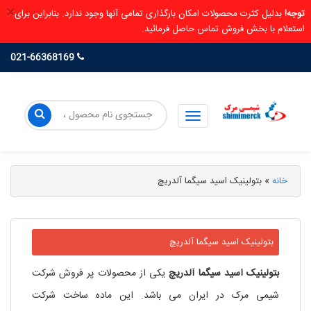
×
توجه!
بدلیل کثرت محصولات امکان بارگذاری تمامی آنها وجود ندارد. بنابراین برای
استعلام با بخش فروش تماس حاصل فرمائید.
021-66368169
خانه
»
بتولینیک اسید سیگما آلدریچ
بتولینیک اسید سیگما آلدریچ
بتولینیک
اسید
سیگما
آلدریچ
یکی از محصولات پر فروش شرکت
شیمی مرک در ایران می باشد. این ماده ساخت شرکت