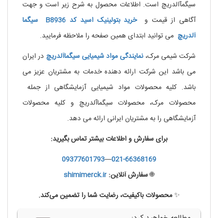
سیگمآالدریچ است. اطلاعات محصول به شرح زیر است و جهت
آگاهی از قیمت و
خرید بتولینیک اسید کد B8936 سیگما
آلدریچ
می توانید ابتدای همین صفحه را ملاحظه فرمایید.
شرکت شیمی مرک،
نمایندگی
مواد
شیمیایی
سیگماآلدریچ
در ایران
می باشد این شرکت ارائه دهنده خدمات به مشتریان عزیز می
باشد. کلیه محصولات مواد شیمیایی آزمایشگاهی از جمله
محصولات مرک، محصولات سیگماآلدریچ و کلیه محصولات
آزمایشگاهی را به مشتریان ایرانی ارائه می دهد.
برای سفارش و اطلاعات بیشتر تماس بگیرید:
09377601793
—
021-66368169
🌐
سفارش آنلاین:
shimimerck.ir
✨
محصولات باکیفیت، رضایت شما را تضمین می‌کند.