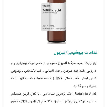
اقدامات بیوشیمی/فیزیول
بتولینیک اسید سیگما آلدریچ بسیاری از خصوصیات بیولوژیکی و
دارویی مانند ضد سرطان ، ضد التهابی ، ضد باکتریایی ، ویروس
نقص ایمنی ضد انسانی (HIV) و خصوصیات ضد مالاریا را به
نمایش می گذارد.
Betulinic Acid ، یک تریترپن پنتاساسی ، با فعال کردن مستقیم
مسیر میتوکندری آپوپتوز از طریق مکانیسم P53- و CD95 به طور