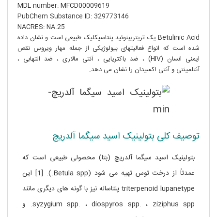
MDL number: MFCD00009619
PubChem Substance ID: 329773146
NACRES: NA.25
Betulinic Acid یک تریتریپنوئید پنتاسیکلیک طبیعی است و نشان داده
شده است که انواع فعالیتهای بیولوژیکی از جمله مهار ویروس نقص
ایمنی انسان (HIV) ، ضد باکتریایی ، آنتی مالاری ، ضد التهابی ،
آنتلمینتی و آنتی اکسیدان را نشان می دهد.
توصیف کلی بتولینیک اسید سیگما آلدریچ
بتولینیک اسید سیگما آلدریچ (بتا) محصولی طبیعی است که
عمدتاً از درخت توس تهیه می شود (Betula spp.). [1] این
triterpenoid lupanetype پنتاساله نیز با گونه های دیگری مانند
syzygium spp. ، diospyros spp. ، ziziphus spp. و