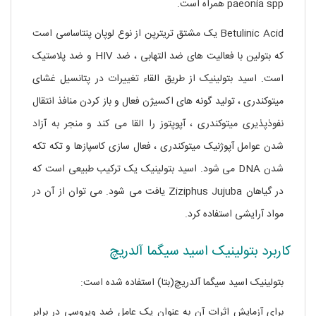
paeonia spp همراه است.
Betulinic Acid یک مشتق تریترپن از نوع لوپان پنتاساسی است
که بتولین با فعالیت های ضد التهابی ، ضد HIV و ضد پلاستیک
است. اسید بتولینیک از طریق القاء تغییرات در پتانسیل غشای
میتوکندری ، تولید گونه های اکسیژن فعال و باز کردن منافذ انتقال
نفوذپذیری میتوکندری ، آپوپتوز را القا می کند و منجر به آزاد
شدن عوامل آپوژنیک میتوکندری ، فعال سازی کاسپازها و تکه تکه
شدن DNA می شود. اسید بتولینیک یک ترکیب طبیعی است که
در گیاهان Ziziphus Jujuba یافت می شود. می توان از آن در
مواد آرایشی استفاده کرد.
کاربرد بتولینیک اسید سیگما آلدریچ
بتولینیک اسید سیگما آلدریچ(بتا) استفاده شده است:
برای آزمایش اثرات آن به عنوان یک عامل ضد ویروسی در برابر