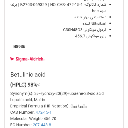
شماره کاتالوگ: B2703-069329 | NO CAS: 472-15-1 | برند:
علوم boc
دسته بندی:مهار کننده
اهداف:القا کننده
فرمول مولکولی:C30H48O3
وزن مولکولی:456.7
B8936
Betulinic acid
≥98% (HPLC)
Synonym(s): 3β-Hydroxy-20(29)-lupaene-28-oic acid,
Lupatic acid, Mairin
Empirical Formula (Hill Notation): C
H
O
30
48
3
CAS Number:
472-15-1
Molecular Weight: 456.70
EC Number:
207-448-8