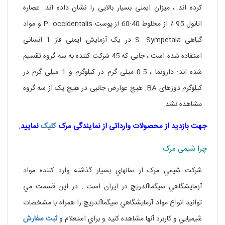
کرده اند ، میزان ایمنی بسیار بالایی را نشان داده اند. عصاره
اتانول 95 ٪ از مخلوط 60:40 از پوست P. occidentalis و مواد
گیاهی S. Sympetala در یک آزمایش ایمنی فاز 1 انسانی
استفاده شده است ، جایی که 45 شرکت کننده به سه گروه تقسیم
شده اند: دارونما ، 0.5 میلی گرم در کیلوگرم و 1 میلی گرم در
کیلوگرم دوزهای BA. هیچ عوارض جانبی در هیچ یک از سه گروه
مشاهده نشد.
جهت بازدید از محصولات وارداتی از نمایندگی مرک
کلیک
نمایید.
چرا شیمی مرک
شرکت شيمي مرک از سالهاي بسيار گذشته وارد کننده مواد
آزمايشگاهي سيگماآلدريچ در ايران است . در اين قسمت مي
توانيد انواع مواد آزمايشگاهي سيگماآلدريچ را همراه با مشخصات
شيميايي و کاربرد آنها مشاهده کنيد و براي استعلام و
ثبت
سفارش