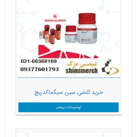
خرید کلشی سین سیگماآلدریچ
توضیحات بیشتر