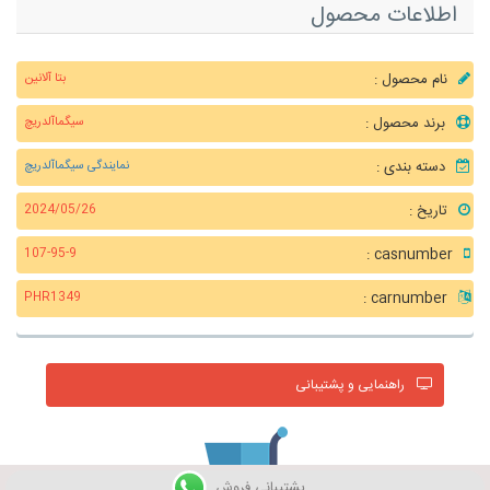
اطلاعات محصول
نام محصول :
بتا آلانین
برند محصول :
سیگماآلدریچ
دسته بندی :
نمایندگی سیگماآلدریچ
تاریخ :
2024/05/26
casnumber :
107-95-9
carnumber :
PHR1349
راهنمایی و پشتیبانی
پشتیبانی فروش