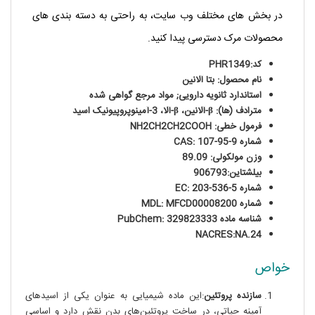
در بخش های مختلف وب سایت، به راحتی به دسته بندی های
محصولات مرک دسترسی پیدا کنید.
کد:PHR1349
نام محصول: بتا آلانین
استاندارد ثانویه دارویی; مواد مرجع گواهی شده
مترادف (ها): β-آلانین، β-آلا، 3-آمینوپروپیونیک اسید
فرمول خطی: NH2CH2CH2COOH
شماره CAS: 107-95-9
وزن مولکولی: 89.09
بیلشتاین:906793
شماره EC: 203-536-5
شماره MDL: MFCD00008200
شناسه ماده PubChem: 329823333
NACRES:NA.24
خواص
سازنده پروتئین
:این ماده شیمیایی به عنوان یکی از اسید‌های
آمینه حیاتی، در ساخت پروتئین‌های بدن نقش دارد و اساسی