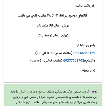
رادریافت نمائید.
کالاهای موجود در انبار ۲۴ تا ۴۸ ساعت کاری می باشد.
روش ارسال کالا مشتریان
تهران ارسال توسط پیک
راههای ارتباطی :
021-66368169
(ساعات تماس:8:30 الی 19)
واتساپ:
09377601793
(ساعات تماس 24ساعت)
Views: 0
توجه:
شرکت شیمی مرک نمایندگی سیگماآلدریچ و مرک در ایران را دارد.
این مجموعه با همکاری کارشناسان مجرب خود در بخش فنی و فروش
جهت تامین مواد اولیه پژوهش های تحقیقاتی ماده با کیفیت بالا و