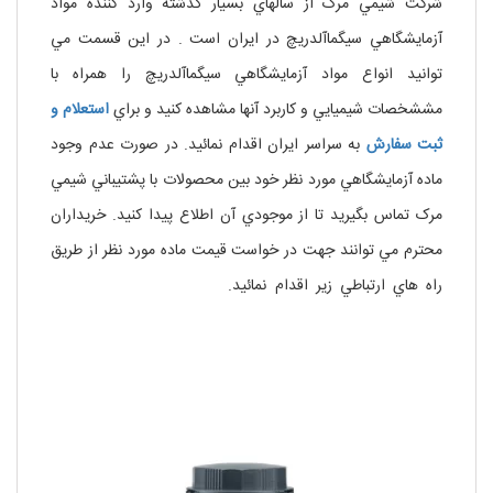
شرکت شيمي مرک از سالهاي بسيار گذشته وارد کننده مواد
آزمايشگاهي سيگماآلدريچ در ايران است . در اين قسمت مي
توانيد انواع مواد آزمايشگاهي سيگماآلدريچ را همراه با
مششخصات شيميايي و کاربرد آنها مشاهده کنيد و براي
استعلام و
ثبت سفارش
به سراسر ايران اقدام نمائيد. در صورت عدم وجود
ماده آزمايشگاهي مورد نظر خود بين محصولات با پشتيباني شيمي
مرک تماس بگيريد تا از موجودي آن اطلاع پيدا کنيد. خريداران
محترم مي توانند جهت در خواست قيمت ماده مورد نظر از طريق
راه هاي ارتباطي زير اقدام نمائيد.
آلومینیوم پتاسیم سولفات کد
101042