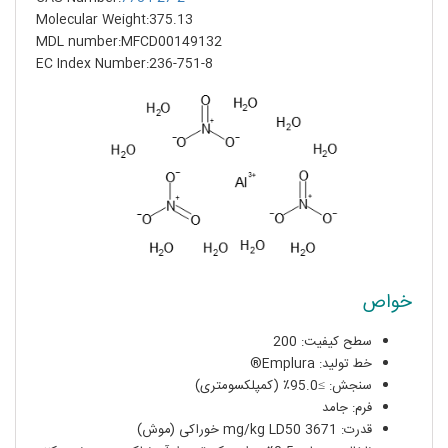
Molecular Weight:375.13
MDL number:MFCD00149132
EC Index Number:236-751-8
خواص
سطح کیفیت: 200
خط تولید: Emplura®
سنجش: ≥95.0٪ (کمپلکسومتری)
فرم: جامد
قدرت: 3671 mg/kg LD50 خوراکی (موش)