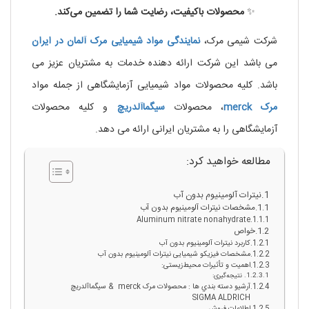
✨
محصولات باکیفیت، رضایت شما را تضمین می‌کند.
شرکت شیمی مرک،
نمایندگی مواد شیمیایی مرک آلمان در ایران
می باشد این شرکت ارائه دهنده خدمات به مشتریان عزیز می
باشد. کلیه محصولات مواد شیمیایی آزمایشگاهی از جمله مواد
مرک
merck
، محصولات
سیگماآلدریچ
و کلیه محصولات
آزمایشگاهی را به مشتریان ایرانی ارائه می دهد.
مطالعه خواهید کرد:
نیترات آلومینیوم بدون آب
مشخصات نیترات آلومینیوم بدون آب
Aluminum nitrate nonahydrate
خواص
کاربرد نیترات آلومینیوم بدون آب
مشخصات فیزیکو شیمیایی نیترات آلومینیوم بدون آب
اهمیت و تأثیرات محیط‌زیستی:
نتیجه‌گیری:
آرشيو دسته بندي ها : محصولات مرک merck & سيگماآلدريچ
SIGMA ALDRICH
اطلاعات فروش