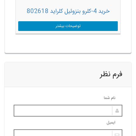
خرید 4-کلرو بنزوئیل کلراید 802618
توضیحات بیشتر
فرم نظر
نام شما
ایمیل