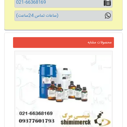
021-66368169
(ساعات تماس 24ساعت)
محصولات مشابه