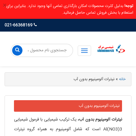
×
توجه!
بدلیل کثرت محصولات امکان بارگذاری تمامی آنها وجود ندارد. بنابراین برای
استعلام با بخش فروش تماس حاصل فرمائید.
021-66368169
خانه
»
نیترات آلومینیوم بدون آب
نیترات آلومینیوم بدون آب
نیترات آلومینیوم بدون آب،
یک ترکیب شیمیایی با فرمول شیمیایی
Al(NO3)3 است که شامل آلومینیوم به همراه گروه نیترات